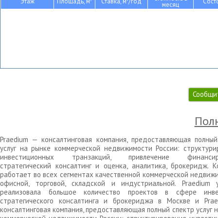
Этаж
Площадь, м
Ставка, м
/год
Сост
месяц
Сообщи
Полн
Praedium — консалтинговая компания, предоставляющая полный
услуг на рынке коммерческой недвижимости России: структури
инвестиционных транзакций, привлечение финансиро
стратегический консалтинг и оценка, аналитика, брокеридж. К
работает во всех сегментах качественной коммерческой недвижи
офисной, торговой, складской и индустриальной. Praedium 
реализовала большое количество проектов в сфере инве
стратегического консалтинга и брокериджа в Москве и Pra
консалтинговая компания, предоставляющая полный спектр услуг 