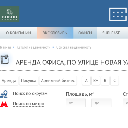
О КОМПАНИИ
ЭКСКЛЮЗИВЫ
ОФИСЫ
SUBLEASE
Главная
Каталог недвижимости
Офисная недвижимость
АРЕНДА ОФИСА, ПО УЛИЦЕ НОВАЯ У
Аренда
Покупка
Арендный бизнес
A
B+
B
C
Поиск по округам
Площадь, м
Ст
2
Поиск по метро