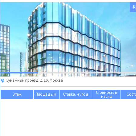
К
Бумажный проезд, д 19, Москва
Стоимость в
Этаж
Площадь, м
Ставка, м
/год
Сост
2
2
месяц