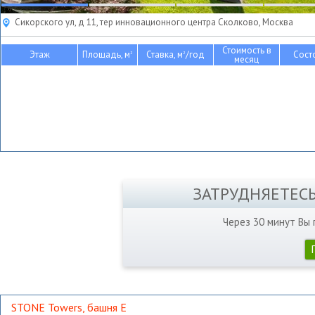
Сикорского ул, д 11, тер инновационного центра Сколково, Москва
Стоимость в
Этаж
Площадь, м
Ставка, м
/год
Сост
2
2
месяц
ЗАТРУДНЯЕТЕС
Через 30 минут Вы
STONE Towers, башня Е