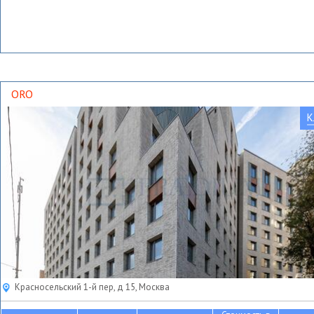
ORO
К
Красносельский 1-й пер, д 15, Москва