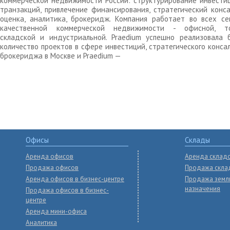
коммерческой недвижимости России: структурирование инвести
транзакций, привлечение финансирования, стратегический конса
оценка, аналитика, брокеридж. Компания работает во всех се
качественной коммерческой недвижимости - офисной, то
складской и индустриальной. Praedium успешно реализовала 
количество проектов в сфере инвестиций, стратегического конса
брокериджа в Москве и Praedium —
Офисы
Склады
Аренда офисов
Аренда склад
Продажа офисов
Продажа скла
Аренда офисов в бизнес-центре
Продажа земл
назначения
Продажа офисов в бизнес-
центре
Аренда мини-офиса
Аналитика