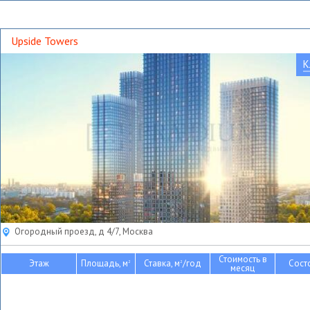
Upside Towers
К
Огородный проезд, д 4/7, Москва
Стоимость в
Этаж
Площадь, м
Ставка, м
/год
Сост
2
2
месяц