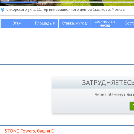
Сикорского ул, д 11, тер инновационного центра Сколково, Москва
Стоимость в
Этаж
Площадь, м
Ставка, м
/год
Сост
2
2
месяц
ЗАТРУДНЯЕТЕС
Через 30 минут Вы
STONE Towers, башня Е