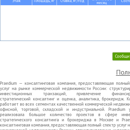
Этаж
Площадь, м
Ставка, м
/год
Сост
месяц
Сообщи
Полн
Praedium — консалтинговая компания, предоставляющая полный
услуг на рынке коммерческой недвижимости России: структури
инвестиционных транзакций, привлечение финансиро
стратегический консалтинг и оценка, аналитика, брокеридж. К
работает во всех сегментах качественной коммерческой недвижи
офисной, торговой, складской и индустриальной. Praedium 
реализовала большое количество проектов в сфере инве
стратегического консалтинга и брокериджа в Москве и Pra
консалтинговая компания, предоставляющая полный спектр услуг 