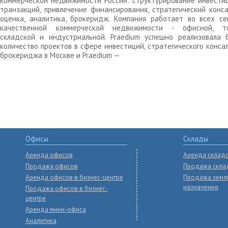
коммерческой недвижимости России: структурирование инвести
транзакций, привлечение финансирования, стратегический конса
оценка, аналитика, брокеридж. Компания работает во всех се
качественной коммерческой недвижимости - офисной, то
складской и индустриальной. Praedium успешно реализовала 
количество проектов в сфере инвестиций, стратегического конса
брокериджа в Москве и Praedium —
Офисы
Склады
Аренда офисов
Аренда склад
Продажа офисов
Продажа скла
Аренда офисов в бизнес-центре
Продажа земл
назначения
Продажа офисов в бизнес-
центре
Аренда мини-офиса
Аналитика