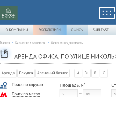
О КОМПАНИИ
ЭКСКЛЮЗИВЫ
ОФИСЫ
SUBLEASE
Главная
Каталог недвижимости
Офисная недвижимость
АРЕНДА ОФИСА, ПО УЛИЦЕ НИКОЛЬС
Аренда
Покупка
Арендный бизнес
A
B+
B
C
Поиск по округам
Площадь, м
Ст
2
Поиск по метро