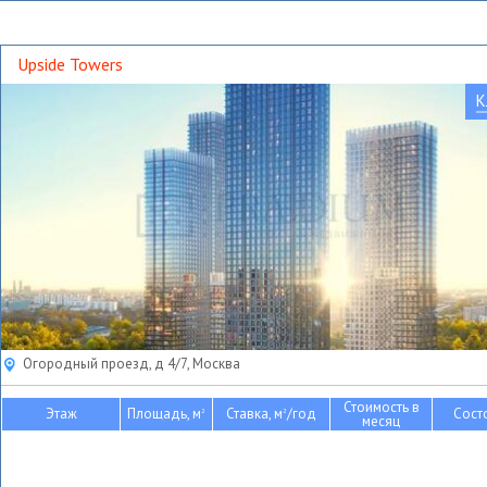
Upside Towers
К
Огородный проезд, д 4/7, Москва
Стоимость в
Этаж
Площадь, м
Ставка, м
/год
Сост
2
2
месяц