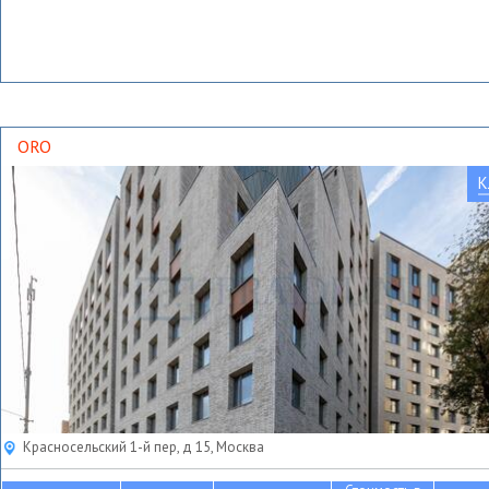
ORO
К
Красносельский 1-й пер, д 15, Москва