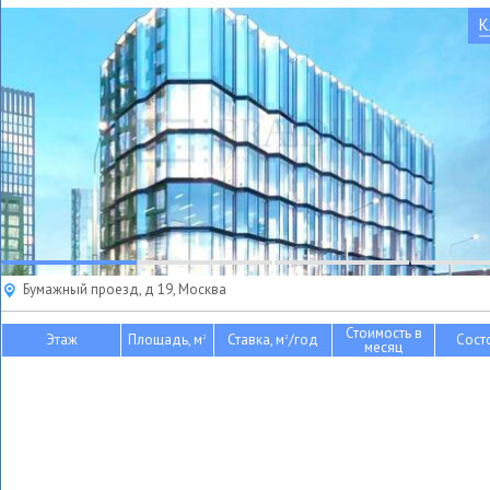
К
Бумажный проезд, д 19, Москва
Стоимость в
Этаж
Площадь, м
Ставка, м
/год
Сост
2
2
месяц