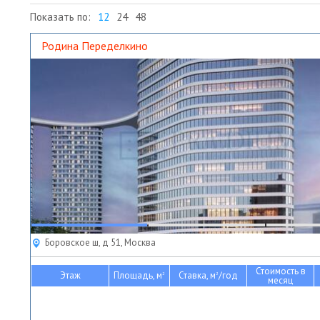
Показать по:
12
24
48
Родина Переделкино
Боровское ш, д 51, Москва
Стоимость в
Этаж
Площадь, м
Ставка, м
/год
2
2
месяц