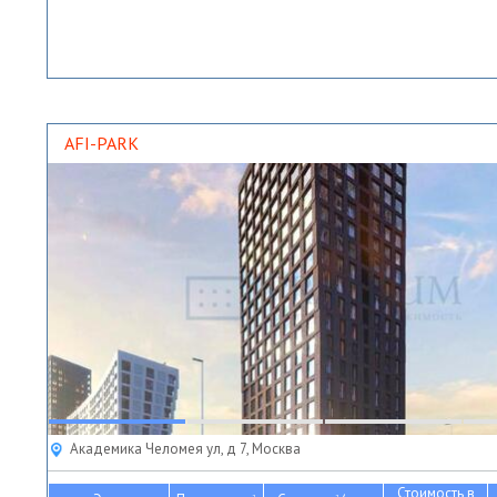
AFI-PARK
Академика Челомея ул, д 7, Москва
Стоимость в
2
2