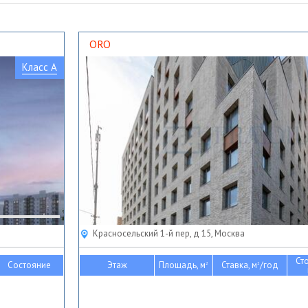
ORO
Класс A
Красносельский 1-й пер, д 15, Москва
Ст
Состояние
Этаж
Площадь, м
Ставка, м
/год
2
2