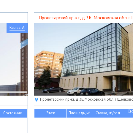
Пролетарский пр-кт, д 3Б, Московская обл. г
Класс A
Пролетарский пр-кт, д 3Б, Московская обл. г Щёлков
Ст
Состояние
Этаж
Площадь, м
Ставка, м
/год
2
2