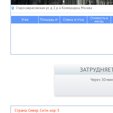
Старосаврасовская ул, д 2, р-н Коммунарка, Москва
Стоимость в
Этаж
Площадь, м
Ставка, м
/год
2
2
месяц
ЗАТРУДНЯЕ
Через 30 ми
Страна. Север. Сити. кор. 5