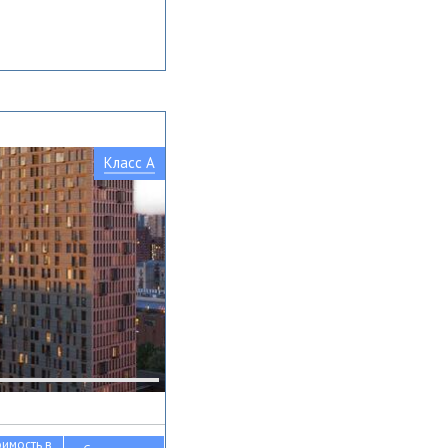
Класс A
оимость в