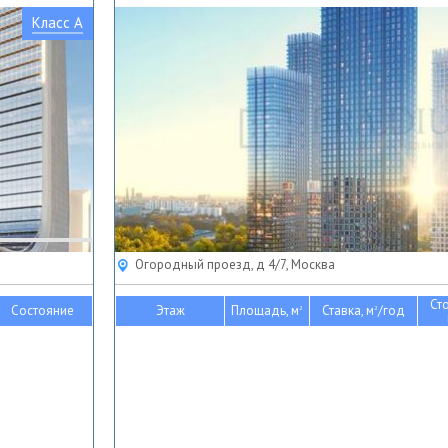
Класс A
Огородный проезд, д 4/7, Москва
Ст
Состояние
Этаж
Площадь, м
Ставка, м
/год
2
2