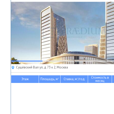
Сущёвский Вал ул, д 73 к 2, Москва
Стоимость в
Этаж
Площадь, м
Ставка, м
/год
2
2
месяц