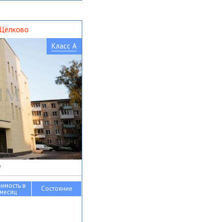
 Щёлково
Класс A
о
оимость в
Состояние
месяц