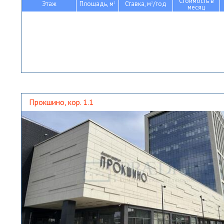
Стоимость в
Этаж
Площадь, м
Ставка, м
/год
2
2
месяц
Прокшино, кор. 1.1