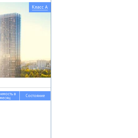
Класс A
оимость в
Состояние
месяц