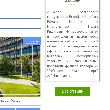
«…Особо благодарим
консультантов Praedium Щербака
Романа Игоревича и
Имаметдинову Неллю
Ряшитовну. Их профессионализм
и проявленная настойчивость
Класс A
позволили выбрать подходящий
объект для размещения нового
офиса и заключить сделку на
выгодных коммерческих
условиях …» - старший вице-
президент филиала корпорации
"ДеГольер энд МакНотон Корп."
А. В. Николаева
Все отзывы
олково, Москва