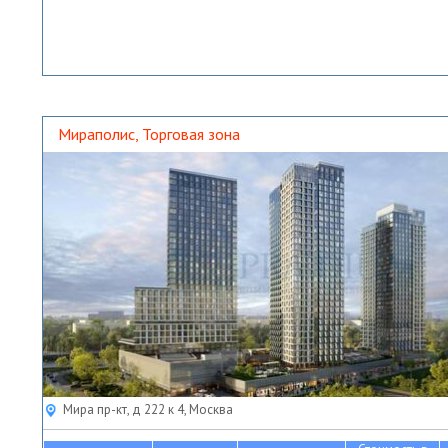
Мираполис, Торговая зона
Мира пр-кт, д 222 к 4, Москва