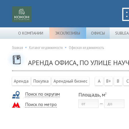
О КОМПАНИИ
ЭКСКЛЮЗИВЫ
ОФИСЫ
SUBLEA
Главная
Каталог недвижимости
Офисная недвижимость
АРЕНДА ОФИСА, ПО УЛИЦЕ НАУ
Аренда
Покупка
Арендный бизнес
A
B+
B
C
Поиск по округам
Площадь, м
2
Поиск по метро