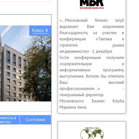
«…Московский бизнес клуб
выражает Вам искреннюю
Класс A
благодарность за участие в
конференции «Тактика и
стратегия рынка
недвижимости» 1 декабря.
Гости конференции получили
содержательную и
информативную программу
выступления. Хотели бы отметить
Ваш высокий
профессионализм…» -
генеральный директор
Московского Бизнес Клуба
Маркина Анна.
оимость в
Состояние
месяц