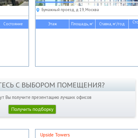
Бумажный проезд, д 19, Москва
Ст
Состояние
Этаж
Площадь, м
Ставка, м
/год
2
2
ТЕСЬ С ВЫБОРОМ ПОМЕЩЕНИЯ?
нут Вы получите презентацию лучших офисов
Получить подборку
Upside Towers