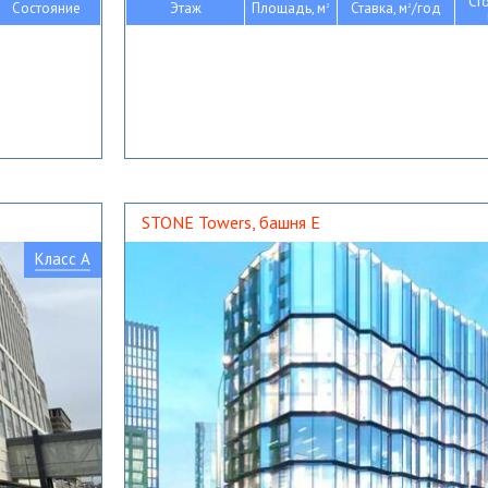
Ст
Состояние
Этаж
Площадь, м
Ставка, м
/год
2
2
STONE Towers, башня Е
Класс A