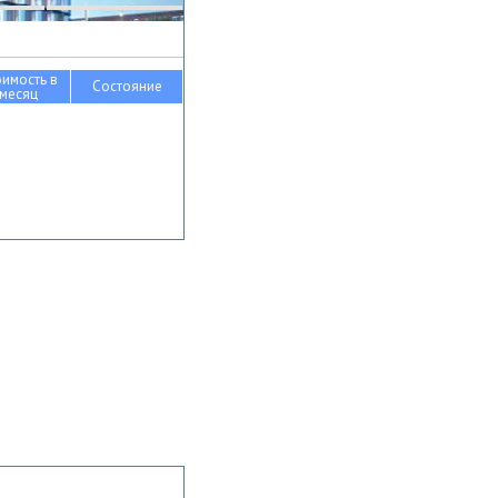
оимость в
Состояние
месяц