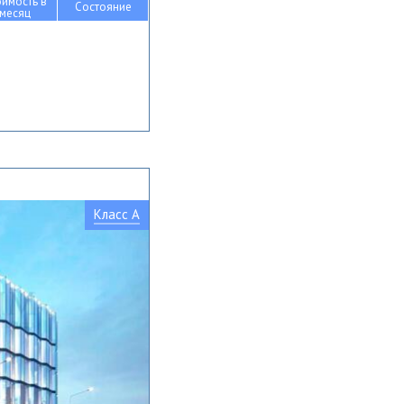
оимость в
Состояние
месяц
Класс A