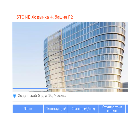
STONE Ходынка 4, башня F2
Ходынский б-р, д 10, Москва
Стоимость в
Этаж
Площадь, м
Ставка, м
/год
2
2
месяц