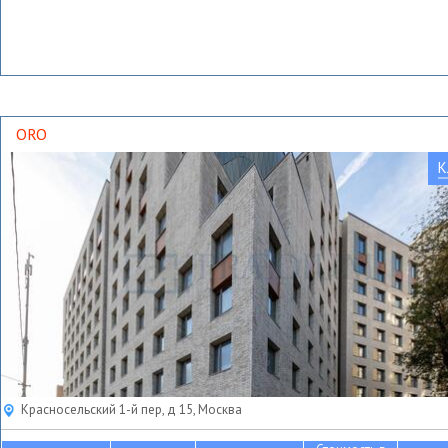
ORO
К
Красносельский 1-й пер, д 15, Москва