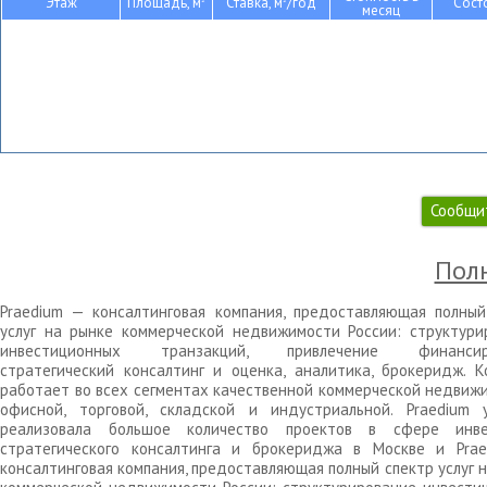
Этаж
Площадь, м
Ставка, м
/год
Сост
месяц
Сообщи
Полн
Praedium — консалтинговая компания, предоставляющая полный
услуг на рынке коммерческой недвижимости России: структури
инвестиционных транзакций, привлечение финансиро
стратегический консалтинг и оценка, аналитика, брокеридж. К
работает во всех сегментах качественной коммерческой недвижи
офисной, торговой, складской и индустриальной. Praedium 
реализовала большое количество проектов в сфере инве
стратегического консалтинга и брокериджа в Москве и Pra
консалтинговая компания, предоставляющая полный спектр услуг 