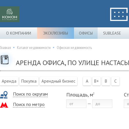
О КОМПАНИИ
ЭКСКЛЮЗИВЫ
ОФИСЫ
SUBLEASE
Главная
Каталог недвижимости
Офисная недвижимость
АРЕНДА ОФИСА, ПО УЛИЦЕ НАСТАС
Аренда
Покупка
Арендный бизнес
A
B+
B
C
Поиск по округам
Площадь, м
Ст
2
Поиск по метро