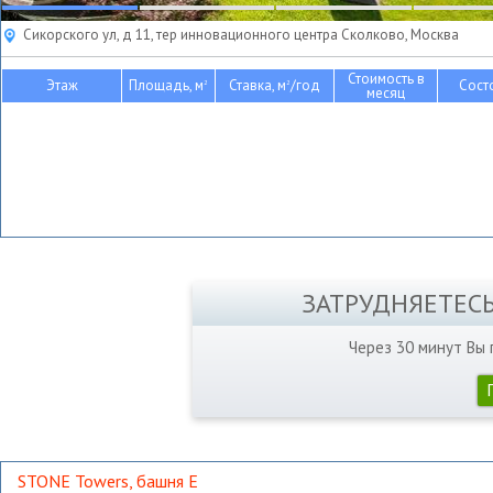
Сикорского ул, д 11, тер инновационного центра Сколково, Москва
Стоимость в
Этаж
Площадь, м
Ставка, м
/год
Сост
2
2
месяц
ЗАТРУДНЯЕТЕС
Через 30 минут Вы
STONE Towers, башня Е