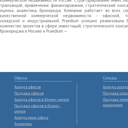
коммерческой недвижимости России: структурирование инвести
транзакций, привлечение финансирования, стратегический конса
оценка, аналитика, брокеридж. Компания работает во всех се
качественной коммерческой недвижимости - офисной, то
складской и индустриальной. Praedium успешно реализовала 
количество проектов в сфере инвестиций, стратегического конса
брокериджа в Москве и Praedium —
Офисы
Склады
Аренда офисов
Аренда склад
Продажа офисов
Продажа скла
Аренда офисов в бизнес-центре
Продажа земл
назначения
Продажа офисов в бизнес-
центре
Аренда мини-офиса
Аналитика