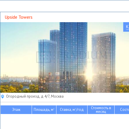
Upside Towers
К
Огородный проезд, д 4/7, Москва
Стоимость в
Этаж
Площадь, м
Ставка, м
/год
Сост
2
2
месяц