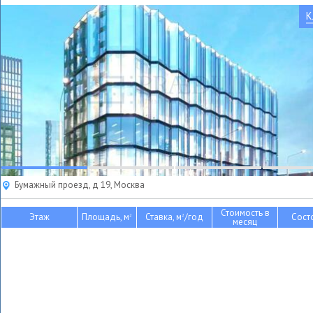
К
Бумажный проезд, д 19, Москва
Стоимость в
Этаж
Площадь, м
Ставка, м
/год
Сост
2
2
месяц