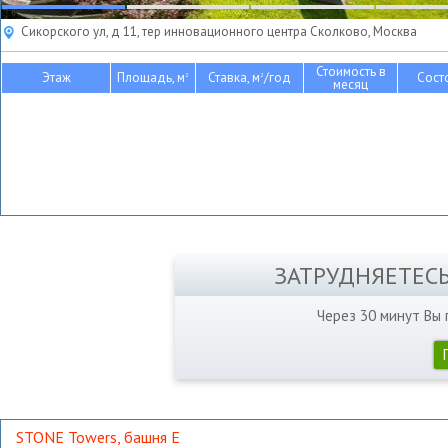
Сикорского ул, д 11, тер инновационного центра Сколково, Москва
Стоимость в
Этаж
Площадь, м
Ставка, м
/год
Сост
2
2
месяц
ЗАТРУДНЯЕТЕС
Через 30 минут Вы
STONE Towers, башня Е