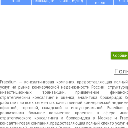
Этаж
Площадь, м
Ставка, м
/год
Сост
месяц
Сообщи
Полн
Praedium — консалтинговая компания, предоставляющая полный
услуг на рынке коммерческой недвижимости России: структури
инвестиционных транзакций, привлечение финансиро
стратегический консалтинг и оценка, аналитика, брокеридж. К
работает во всех сегментах качественной коммерческой недвижи
офисной, торговой, складской и индустриальной. Praedium 
реализовала большое количество проектов в сфере инве
стратегического консалтинга и брокериджа в Москве и Pra
консалтинговая компания, предоставляющая полный спектр услуг 