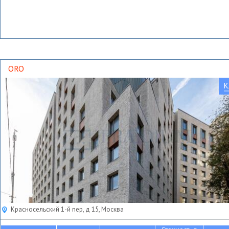
ORO
К
Красносельский 1-й пер, д 15, Москва