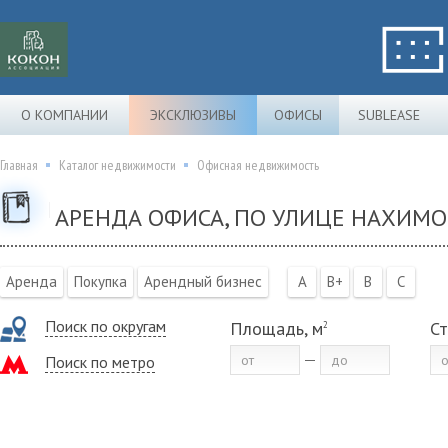
О КОМПАНИИ
ЭКСКЛЮЗИВЫ
ОФИСЫ
SUBLEASE
Главная
Каталог недвижимости
Офисная недвижимость
АРЕНДА ОФИСА, ПО УЛИЦЕ НАХИМ
Аренда
Покупка
Арендный бизнес
A
B+
B
C
Поиск по округам
Площадь, м
Ст
2
Поиск по метро