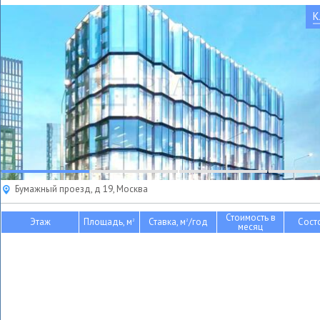
К
Бумажный проезд, д 19, Москва
Стоимость в
Этаж
Площадь, м
Ставка, м
/год
Сост
2
2
месяц