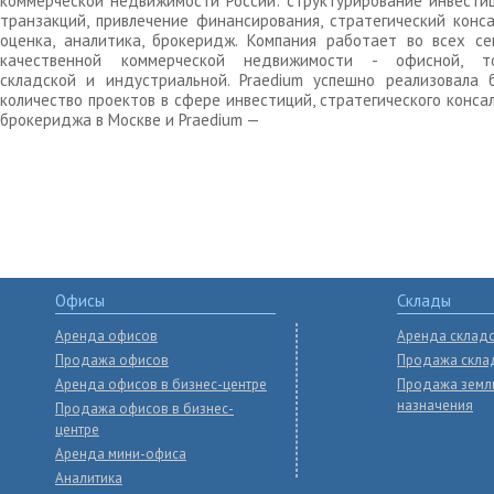
коммерческой недвижимости России: структурирование инвести
транзакций, привлечение финансирования, стратегический конса
оценка, аналитика, брокеридж. Компания работает во всех се
качественной коммерческой недвижимости - офисной, то
складской и индустриальной. Praedium успешно реализовала 
количество проектов в сфере инвестиций, стратегического конса
брокериджа в Москве и Praedium —
Офисы
Склады
Аренда офисов
Аренда склад
Продажа офисов
Продажа скла
Аренда офисов в бизнес-центре
Продажа земл
назначения
Продажа офисов в бизнес-
центре
Аренда мини-офиса
Аналитика