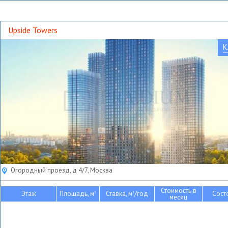
Upside Towers
К
Огородный проезд, д 4/7, Москва
Стоимость в
Этаж
Площадь, м
Ставка, м
/год
Сост
2
2
месяц