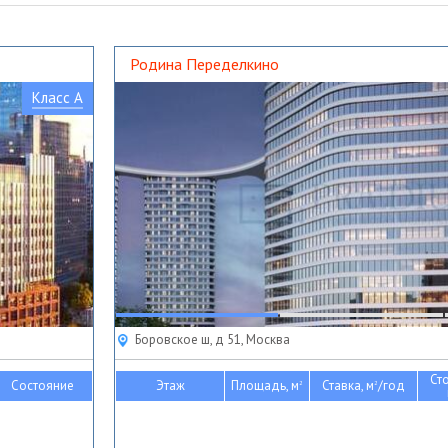
Родина Переделкино
Класс A
Боровское ш, д 51, Москва
Ст
Состояние
Этаж
Площадь, м
Ставка, м
/год
2
2