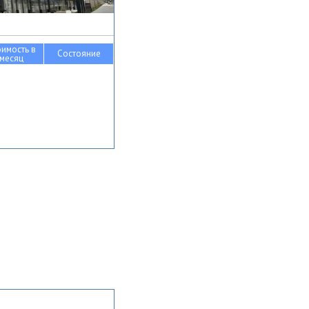
оимость в
Состояние
месяц