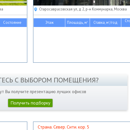
ва
Старосаврасовская ул, д 2, р-н Коммунарка, Москва
Ст
Состояние
Этаж
Площадь, м
Ставка, м
/год
2
2
ТЕСЬ С ВЫБОРОМ ПОМЕЩЕНИЯ?
нут Вы получите презентацию лучших офисов
Получить подборку
Страна. Север. Сити. кор. 5