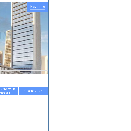
Класс A
оимость в
Состояние
месяц