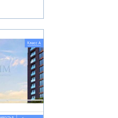
Класс A
оимость в