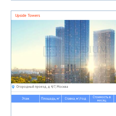
Upside Towers
Огородный проезд, д 4/7, Москва
Стоимость в
Этаж
Площадь, м
Ставка, м
/год
2
2
месяц