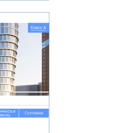
Класс A
оимость в
Состояние
месяц