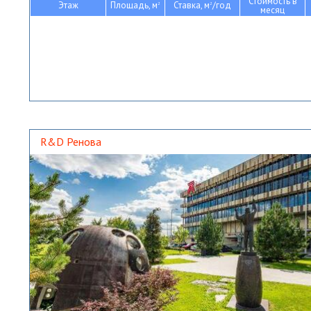
Стоимость в
Этаж
Площадь, м
Ставка, м
/год
2
2
месяц
R&D Ренова