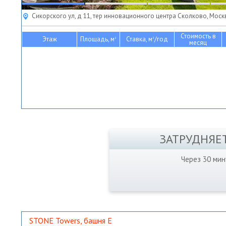
Сикорского ул, д 11, тер инновационного центра Сколково, Моск
Стоимость в
Этаж
Площадь, м
Ставка, м
/год
2
2
месяц
ЗАТРУДНЯЕ
Через 30 ми
STONE Towers, башня Е