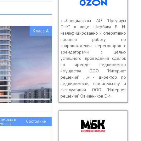
«…Специалисты АО "Предиум
ОНК" в лице Щербака Р. И.
Класс A
квалифицированно и оперативно
провели работу по
сопровождению переговоров с
арендаторами с целью
успешного проведения сделок
по аренде недвижимого
имущества ООО "Интернет
решения" …» - директор по
недвижимости, строительству и
эксплуатации ООО "Интернет
решения" Овчинников Е.И.
оимость в
Состояние
месяц