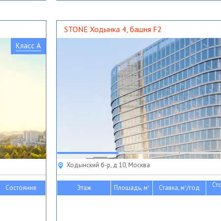
STONE Ходынка 4, башня F2
Класс A
Ходынский б-р, д 10, Москва
Ст
Состояние
Этаж
Площадь, м
Ставка, м
/год
2
2