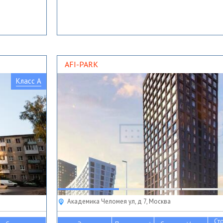
AFI-PARK
Класс A
Академика Челомея ул, д 7, Москва
Ст
2
2