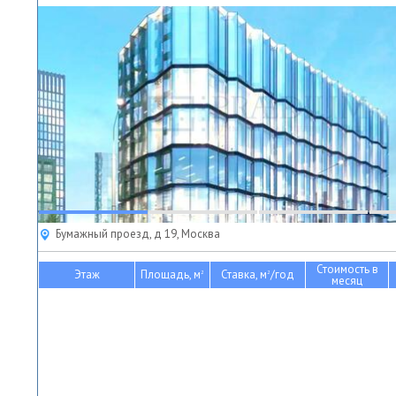
Бумажный проезд, д 19, Москва
Стоимость в
Этаж
Площадь, м
Ставка, м
/год
2
2
месяц