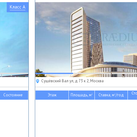
Класс A
Сущёвский Вал ул, д 73 к 2, Москва
Ст
Состояние
Этаж
Площадь, м
Ставка, м
/год
2
2