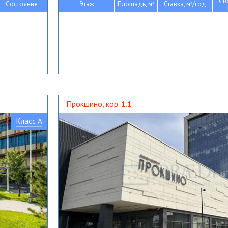
Ст
Состояние
Этаж
Площадь, м
Ставка, м
/год
2
2
Прокшино, кор. 1.1
Класс A