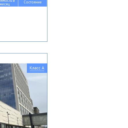
оимость в
Состояние
месяц
Класс A