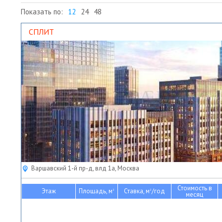
Показать по:
12
24
48
СПЛИТ
Варшавский 1-й пр-д, влд 1а, Москва
Стоимость в
Этаж
Площадь, м
Ставка, м
/год
2
2
месяц