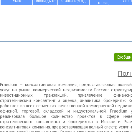
Этаж
Площадь, м
Ставка, м
/год
Сост
месяц
Сообщи
Полн
Praedium — консалтинговая компания, предоставляющая полный
услуг на рынке коммерческой недвижимости России: структури
инвестиционных транзакций, привлечение финансиро
стратегический консалтинг и оценка, аналитика, брокеридж. К
работает во всех сегментах качественной коммерческой недвижи
офисной, торговой, складской и индустриальной. Praedium 
реализовала большое количество проектов в сфере инве
стратегического консалтинга и брокериджа в Москве и Pra
консалтинговая компания, предоставляющая полный спектр услуг 