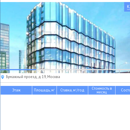
К
Бумажный проезд, д 19, Москва
Стоимость в
Этаж
Площадь, м
Ставка, м
/год
Сост
2
2
месяц