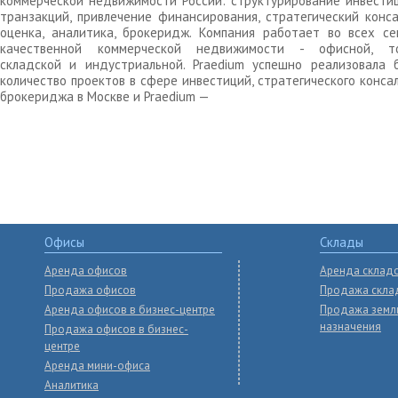
коммерческой недвижимости России: структурирование инвести
транзакций, привлечение финансирования, стратегический конса
оценка, аналитика, брокеридж. Компания работает во всех се
качественной коммерческой недвижимости - офисной, то
складской и индустриальной. Praedium успешно реализовала 
количество проектов в сфере инвестиций, стратегического конса
брокериджа в Москве и Praedium —
Офисы
Склады
Аренда офисов
Аренда склад
Продажа офисов
Продажа скла
Аренда офисов в бизнес-центре
Продажа земл
назначения
Продажа офисов в бизнес-
центре
Аренда мини-офиса
Аналитика