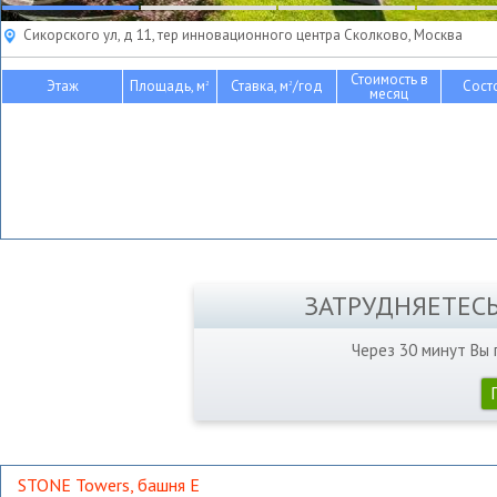
Сикорского ул, д 11, тер инновационного центра Сколково, Москва
Стоимость в
Этаж
Площадь, м
Ставка, м
/год
Сост
2
2
месяц
ЗАТРУДНЯЕТЕС
Через 30 минут Вы
STONE Towers, башня Е