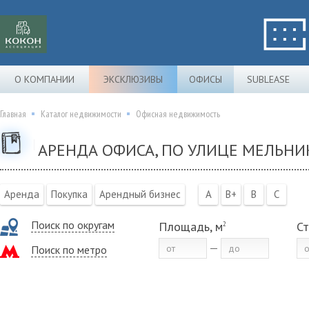
О КОМПАНИИ
ЭКСКЛЮЗИВЫ
ОФИСЫ
SUBLEASE
Главная
Каталог недвижимости
Офисная недвижимость
АРЕНДА ОФИСА, ПО УЛИЦЕ МЕЛЬНИ
Аренда
Покупка
Арендный бизнес
A
B+
B
C
Поиск по округам
Площадь, м
Ст
2
Поиск по метро