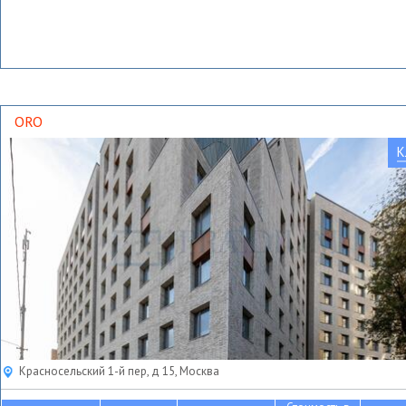
ORO
К
Красносельский 1-й пер, д 15, Москва