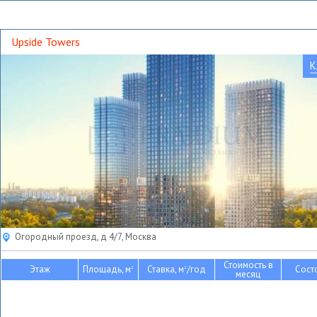
Upside Towers
К
Огородный проезд, д 4/7, Москва
Стоимость в
Этаж
Площадь, м
Ставка, м
/год
Сост
2
2
месяц