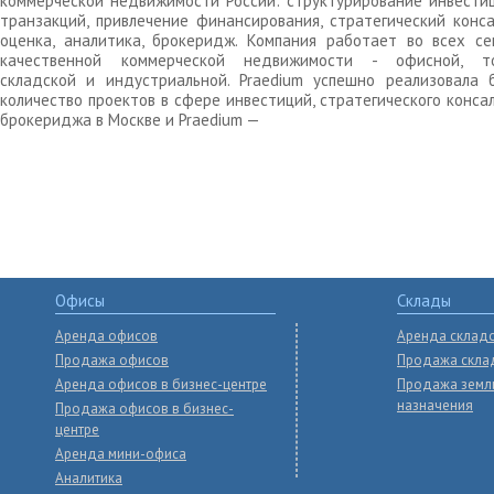
коммерческой недвижимости России: структурирование инвести
транзакций, привлечение финансирования, стратегический конса
оценка, аналитика, брокеридж. Компания работает во всех се
качественной коммерческой недвижимости - офисной, то
складской и индустриальной. Praedium успешно реализовала 
количество проектов в сфере инвестиций, стратегического конса
брокериджа в Москве и Praedium —
Офисы
Склады
Аренда офисов
Аренда склад
Продажа офисов
Продажа скла
Аренда офисов в бизнес-центре
Продажа земл
назначения
Продажа офисов в бизнес-
центре
Аренда мини-офиса
Аналитика