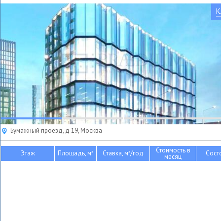
К
Бумажный проезд, д 19, Москва
Стоимость в
Этаж
Площадь, м
Ставка, м
/год
Сост
2
2
месяц