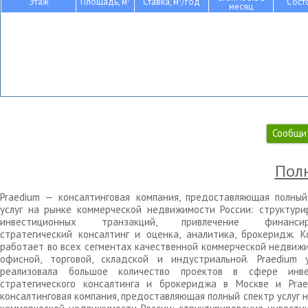
Этаж
Площадь, м
Ставка, м
/год
Сост
месяц
Сообщи
Полн
Praedium — консалтинговая компания, предоставляющая полный
услуг на рынке коммерческой недвижимости России: структури
инвестиционных транзакций, привлечение финансиро
стратегический консалтинг и оценка, аналитика, брокеридж. К
работает во всех сегментах качественной коммерческой недвижи
офисной, торговой, складской и индустриальной. Praedium 
реализовала большое количество проектов в сфере инве
стратегического консалтинга и брокериджа в Москве и Pra
консалтинговая компания, предоставляющая полный спектр услуг 