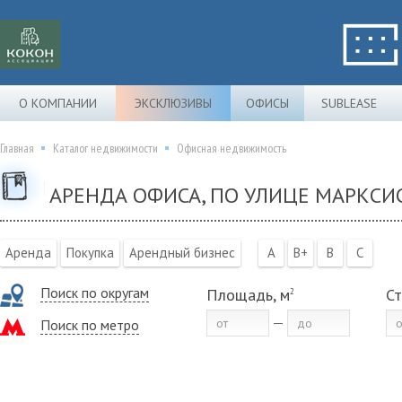
О КОМПАНИИ
ЭКСКЛЮЗИВЫ
ОФИСЫ
SUBLEASE
Главная
Каталог недвижимости
Офисная недвижимость
АРЕНДА ОФИСА, ПО УЛИЦЕ МАРКСИС
Аренда
Покупка
Арендный бизнес
A
B+
B
C
Поиск по округам
Площадь, м
Ст
2
Поиск по метро