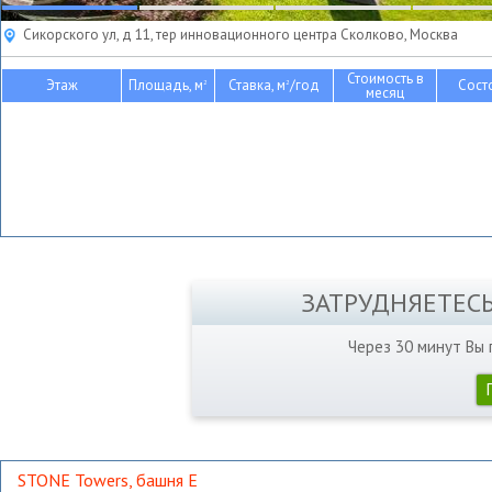
Сикорского ул, д 11, тер инновационного центра Сколково, Москва
Стоимость в
Этаж
Площадь, м
Ставка, м
/год
Сост
2
2
месяц
ЗАТРУДНЯЕТЕС
Через 30 минут Вы
STONE Towers, башня Е