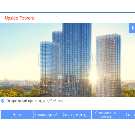
Upside Towers
К
Огородный проезд, д 4/7, Москва
Стоимость в
Этаж
Площадь, м
Ставка, м
/год
Сост
2
2
месяц