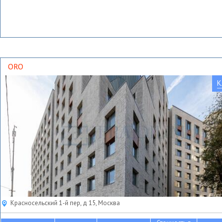
ORO
К
Красносельский 1-й пер, д 15, Москва