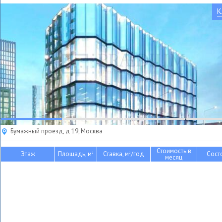
К
Бумажный проезд, д 19, Москва
Стоимость в
Этаж
Площадь, м
Ставка, м
/год
Сост
2
2
месяц