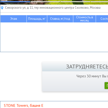
Сикорского ул, д 11, тер инновационного центра Сколково, Москва
Стоимость в
Этаж
Площадь, м
Ставка, м
/год
Сост
2
2
месяц
ЗАТРУДНЯЕТЕС
Через 30 минут Вы
STONE Towers, башня Е