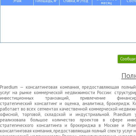
Этаж
Площадь, м
Ставка, м
/год
Сост
месяц
Сообщи
Полн
Praedium — консалтинговая компания, предоставляющая полный
услуг на рынке коммерческой недвижимости России: структури
инвестиционных транзакций, привлечение финансиро
стратегический консалтинг и оценка, аналитика, брокеридж. К
работает во всех сегментах качественной коммерческой недвижи
офисной, торговой, складской и индустриальной. Praedium 
реализовала большое количество проектов в сфере инве
стратегического консалтинга и брокериджа в Москве и Pra
консалтинговая компания, предоставляющая полный спектр услуг 