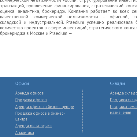
коммерческой недвижимости России: структурирование инвести
транзакций, привлечение финансирования, стратегический конса
оценка, аналитика, брокеридж. Компания работает во всех се
качественной коммерческой недвижимости - офисной, то
складской и индустриальной. Praedium успешно реализовала 
количество проектов в сфере инвестиций, стратегического конса
брокериджа в Москве и Praedium —
Офисы
Склады
Аренда офисов
Аренда склад
Продажа офисов
Продажа скла
Аренда офисов в бизнес-центре
Продажа земл
назначения
Продажа офисов в бизнес-
центре
Аренда мини-офиса
Аналитика