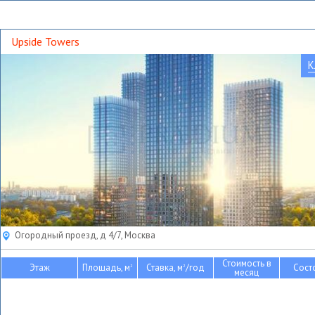
Upside Towers
К
Огородный проезд, д 4/7, Москва
Стоимость в
Этаж
Площадь, м
Ставка, м
/год
Сост
2
2
месяц