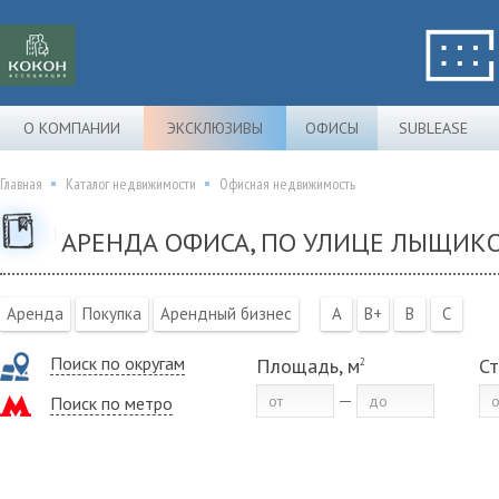
О КОМПАНИИ
ЭКСКЛЮЗИВЫ
ОФИСЫ
SUBLEASE
Главная
Каталог недвижимости
Офисная недвижимость
АРЕНДА ОФИСА, ПО УЛИЦЕ ЛЫЩИК
Аренда
Покупка
Арендный бизнес
A
B+
B
C
Поиск по округам
Площадь, м
Ст
2
Поиск по метро