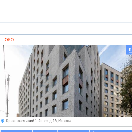
ORO
К
Красносельский 1-й пер, д 15, Москва