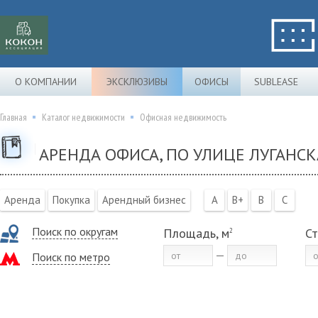
О КОМПАНИИ
ЭКСКЛЮЗИВЫ
ОФИСЫ
SUBLEASE
Главная
Каталог недвижимости
Офисная недвижимость
АРЕНДА ОФИСА, ПО УЛИЦЕ ЛУГАНСК
Аренда
Покупка
Арендный бизнес
A
B+
B
C
Поиск по округам
Площадь, м
Ст
2
Поиск по метро