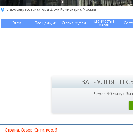
Старосаврасовская ул, д 2, р-н Коммунарка, Москва
Стоимость в
Этаж
Площадь, м
Ставка, м
/год
Сост
2
2
месяц
ЗАТРУДНЯЕТЕС
Через 30 минут Вы
Страна. Север. Сити. кор. 5