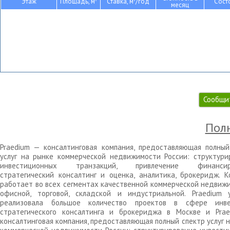
Этаж
Площадь, м
Ставка, м
/год
Сост
месяц
Сообщи
Полн
Praedium — консалтинговая компания, предоставляющая полный
услуг на рынке коммерческой недвижимости России: структури
инвестиционных транзакций, привлечение финансиро
стратегический консалтинг и оценка, аналитика, брокеридж. К
работает во всех сегментах качественной коммерческой недвижи
офисной, торговой, складской и индустриальной. Praedium 
реализовала большое количество проектов в сфере инве
стратегического консалтинга и брокериджа в Москве и Pra
консалтинговая компания, предоставляющая полный спектр услуг 