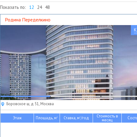
Показать по:
12
24
48
Родина Переделкино
К
Боровское ш, д 51, Москва
Стоимость в
Этаж
Площадь, м
Ставка, м
/год
Сост
2
2
месяц