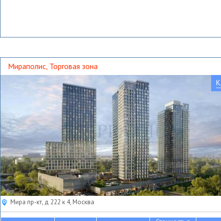
Мираполис, Торговая зона
К
Мира пр-кт, д 222 к 4, Москва