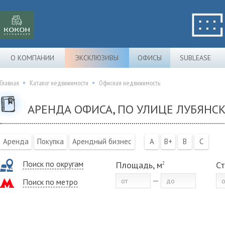
О КОМПАНИИ
ЭКСКЛЮЗИВЫ
ОФИСЫ
SUBLEASE
Главная
Каталог недвижимости
Офисная недвижимость
АРЕНДА ОФИСА, ПО УЛИЦЕ ЛУБЯНС
Аренда
Покупка
Арендный бизнес
A
B+
B
C
Поиск по округам
Площадь, м
Ст
2
Поиск по метро