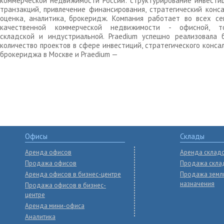
коммерческой недвижимости России: структурирование инвести
транзакций, привлечение финансирования, стратегический конса
оценка, аналитика, брокеридж. Компания работает во всех се
качественной коммерческой недвижимости - офисной, то
складской и индустриальной. Praedium успешно реализовала 
количество проектов в сфере инвестиций, стратегического конса
брокериджа в Москве и Praedium —
Офисы
Склады
Аренда офисов
Аренда склад
Продажа офисов
Продажа скла
Аренда офисов в бизнес-центре
Продажа земл
назначения
Продажа офисов в бизнес-
центре
Аренда мини-офиса
Аналитика