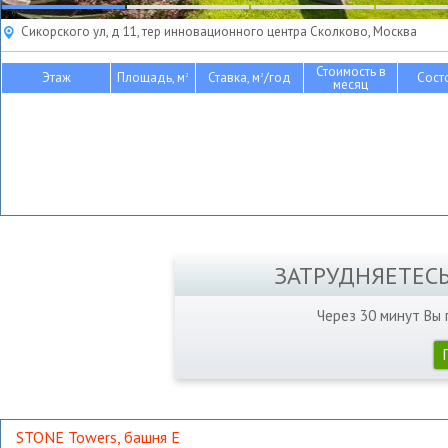
Сикорского ул, д 11, тер инновационного центра Сколково, Москва
Стоимость в
Этаж
Площадь, м
Ставка, м
/год
Сост
2
2
месяц
ЗАТРУДНЯЕТЕС
Через 30 минут Вы
STONE Towers, башня Е