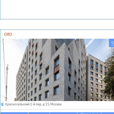
ORO
К
Красносельский 1-й пер, д 15, Москва