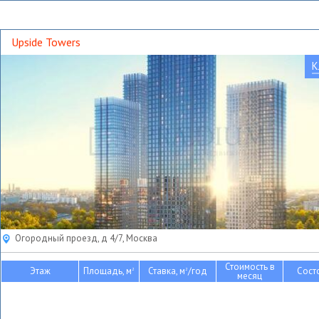
Upside Towers
К
Огородный проезд, д 4/7, Москва
Стоимость в
Этаж
Площадь, м
Ставка, м
/год
Сост
2
2
месяц