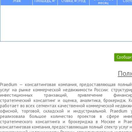
Этаж
Площадь, м
Ставка, м
/год
Сост
месяц
Сообщи
Полн
Praedium — консалтинговая компания, предоставляющая полный
услуг на рынке коммерческой недвижимости России: структури
инвестиционных транзакций, привлечение финансиро
стратегический консалтинг и оценка, аналитика, брокеридж. К
работает во всех сегментах качественной коммерческой недвижи
офисной, торговой, складской и индустриальной. Praedium 
реализовала большое количество проектов в сфере инве
стратегического консалтинга и брокериджа в Москве и Pra
консалтинговая компания, предоставляющая полный спектр услуг 