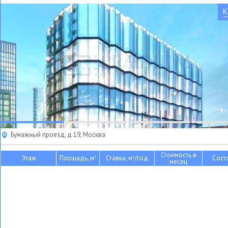
К
Бумажный проезд, д 19, Москва
Стоимость в
Этаж
Площадь, м
Ставка, м
/год
Сост
2
2
месяц