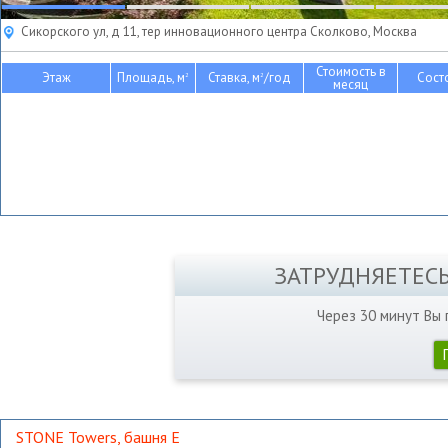
Сикорского ул, д 11, тер инновационного центра Сколково, Москва
Стоимость в
Этаж
Площадь, м
Ставка, м
/год
Сост
2
2
месяц
ЗАТРУДНЯЕТЕС
Через 30 минут Вы
STONE Towers, башня Е