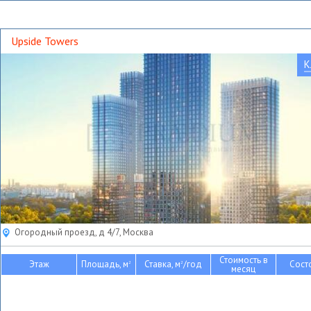
Upside Towers
К
Огородный проезд, д 4/7, Москва
Стоимость в
Этаж
Площадь, м
Ставка, м
/год
Сост
2
2
месяц