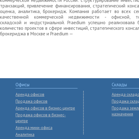
коммерческой недвижимости России: структурирование инвести
транзакций, привлечение финансирования, стратегический конса
оценка, аналитика, брокеридж. Компания работает во всех се
качественной коммерческой недвижимости - офисной, то
складской и индустриальной. Praedium успешно реализовала 
количество проектов в сфере инвестиций, стратегического конса
брокериджа в Москве и Praedium —
Офисы
Склады
Аренда офисов
Аренда склад
Продажа офисов
Продажа скла
Аренда офисов в бизнес-центре
Продажа земл
назначения
Продажа офисов в бизнес-
центре
Аренда мини-офиса
Аналитика