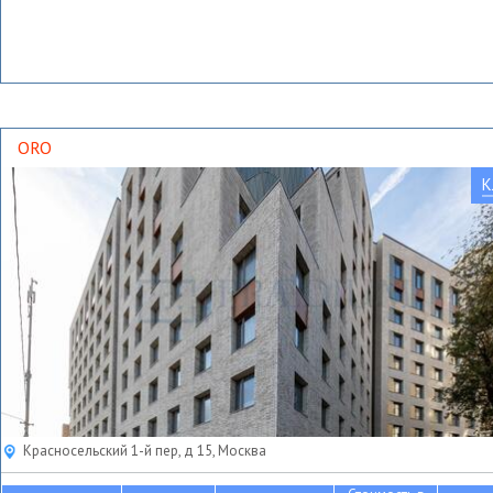
ORO
К
Красносельский 1-й пер, д 15, Москва