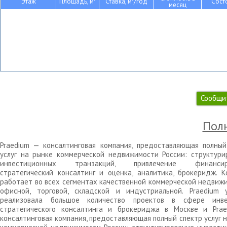
Этаж
Площадь, м
Ставка, м
/год
Сост
месяц
Сообщи
Полн
Praedium — консалтинговая компания, предоставляющая полный
услуг на рынке коммерческой недвижимости России: структури
инвестиционных транзакций, привлечение финансиро
стратегический консалтинг и оценка, аналитика, брокеридж. К
работает во всех сегментах качественной коммерческой недвижи
офисной, торговой, складской и индустриальной. Praedium 
реализовала большое количество проектов в сфере инве
стратегического консалтинга и брокериджа в Москве и Pra
консалтинговая компания, предоставляющая полный спектр услуг 