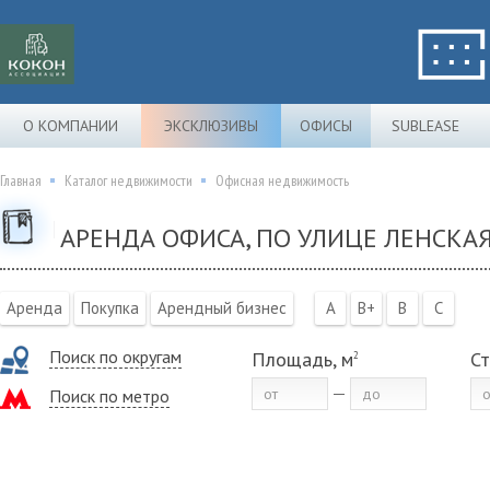
О КОМПАНИИ
ЭКСКЛЮЗИВЫ
ОФИСЫ
SUBLEASE
Главная
Каталог недвижимости
Офисная недвижимость
АРЕНДА ОФИСА, ПО УЛИЦЕ ЛЕНСКАЯ
Аренда
Покупка
Арендный бизнес
A
B+
B
C
Поиск по округам
Площадь, м
Ст
2
Поиск по метро