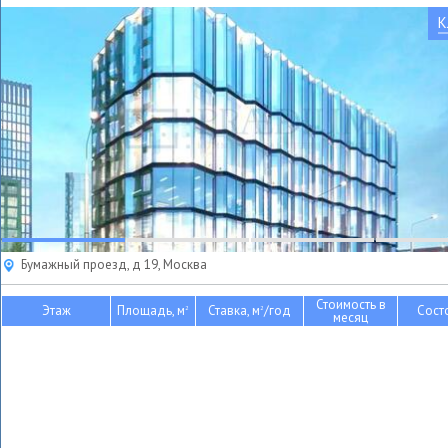
К
Бумажный проезд, д 19, Москва
Стоимость в
Этаж
Площадь, м
Ставка, м
/год
Сост
2
2
месяц