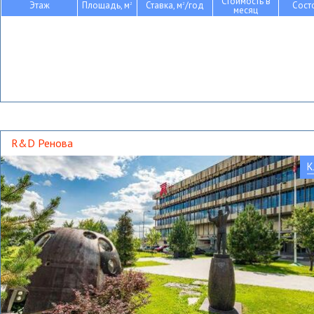
Стоимость в
Этаж
Площадь, м
Ставка, м
/год
Сост
2
2
месяц
R&D Ренова
К