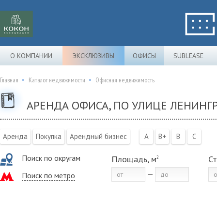
О КОМПАНИИ
ЭКСКЛЮЗИВЫ
ОФИСЫ
SUBLEASE
Главная
Каталог недвижимости
Офисная недвижимость
АРЕНДА ОФИСА, ПО УЛИЦЕ ЛЕНИНГР
Аренда
Покупка
Арендный бизнес
A
B+
B
C
Поиск по округам
Площадь, м
Ст
2
Поиск по метро