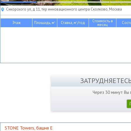
Сикорского ул, д 11, тер инновационного центра Сколково, Москва
Стоимость в
Этаж
Площадь, м
Ставка, м
/год
Сост
2
2
месяц
ЗАТРУДНЯЕТЕС
Через 30 минут Вы
STONE Towers, башня Е