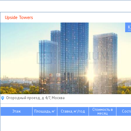
Upside Towers
К
Огородный проезд, д 4/7, Москва
Стоимость в
Этаж
Площадь, м
Ставка, м
/год
Сост
2
2
месяц