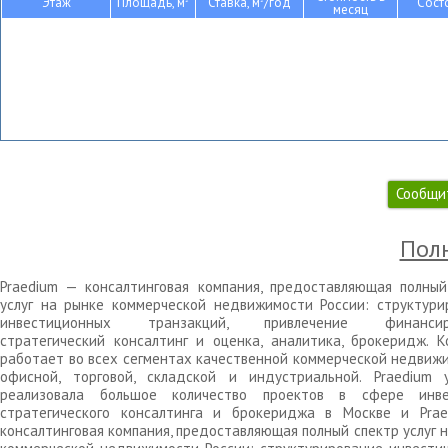
Этаж
Площадь, м
Ставка, м
/год
Сост
месяц
Сообщи
Полн
Praedium — консалтинговая компания, предоставляющая полный
услуг на рынке коммерческой недвижимости России: структури
инвестиционных транзакций, привлечение финансиро
стратегический консалтинг и оценка, аналитика, брокеридж. К
работает во всех сегментах качественной коммерческой недвижи
офисной, торговой, складской и индустриальной. Praedium 
реализовала большое количество проектов в сфере инве
стратегического консалтинга и брокериджа в Москве и Pra
консалтинговая компания, предоставляющая полный спектр услуг 