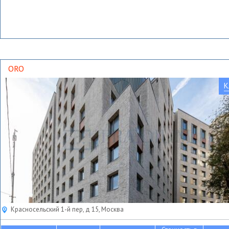
ORO
К
Красносельский 1-й пер, д 15, Москва