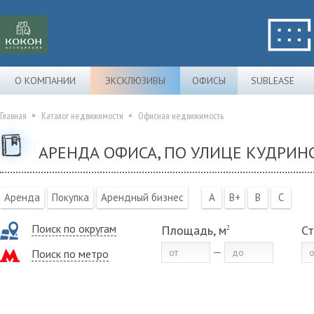
О КОМПАНИИ
ЭКСКЛЮЗИВЫ
ОФИСЫ
SUBLEASE
Главная
Каталог недвижимости
Офисная недвижимость
АРЕНДА ОФИСА, ПО УЛИЦЕ КУДРИН
Аренда
Покупка
Арендный бизнес
A
B+
B
C
Поиск по округам
Площадь, м
Ст
2
Поиск по метро