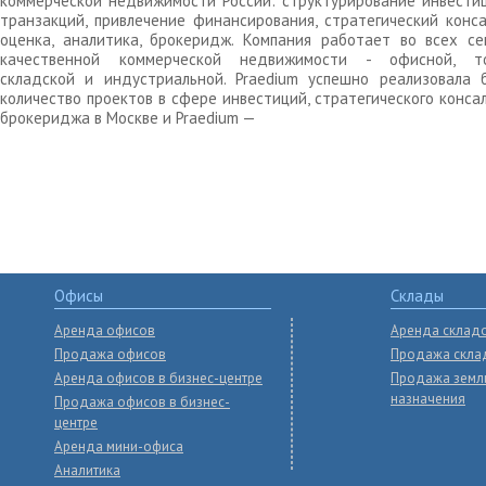
коммерческой недвижимости России: структурирование инвести
транзакций, привлечение финансирования, стратегический конса
оценка, аналитика, брокеридж. Компания работает во всех се
качественной коммерческой недвижимости - офисной, то
складской и индустриальной. Praedium успешно реализовала 
количество проектов в сфере инвестиций, стратегического конса
брокериджа в Москве и Praedium —
Офисы
Склады
Аренда офисов
Аренда склад
Продажа офисов
Продажа скла
Аренда офисов в бизнес-центре
Продажа земл
назначения
Продажа офисов в бизнес-
центре
Аренда мини-офиса
Аналитика