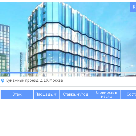
К
Бумажный проезд, д 19, Москва
Стоимость в
Этаж
Площадь, м
Ставка, м
/год
Сост
2
2
месяц