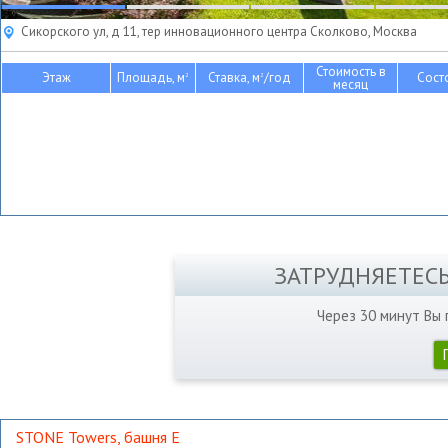
Сикорского ул, д 11, тер инновационного центра Сколково, Москва
Стоимость в
Этаж
Площадь, м
Ставка, м
/год
Сост
2
2
месяц
ЗАТРУДНЯЕТЕС
Через 30 минут Вы
STONE Towers, башня Е