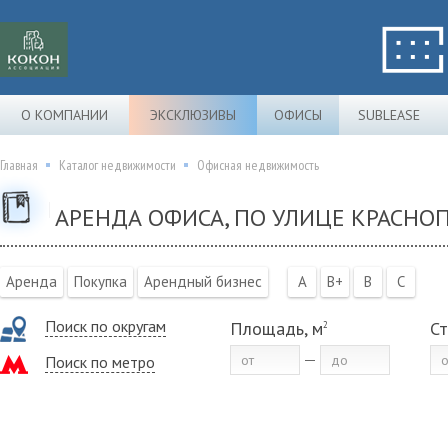
О КОМПАНИИ
ЭКСКЛЮЗИВЫ
ОФИСЫ
SUBLEASE
Главная
Каталог недвижимости
Офисная недвижимость
АРЕНДА ОФИСА, ПО УЛИЦЕ КРАСНОП
Аренда
Покупка
Арендный бизнес
A
B+
B
C
Поиск по округам
Площадь, м
Ст
2
Поиск по метро