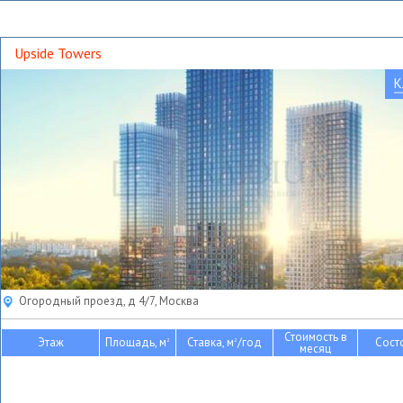
Upside Towers
К
Огородный проезд, д 4/7, Москва
Стоимость в
Этаж
Площадь, м
Ставка, м
/год
Сост
2
2
месяц