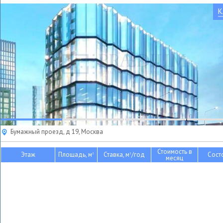
К
Бумажный проезд, д 19, Москва
Стоимость в
Этаж
Площадь, м
Ставка, м
/год
Сост
2
2
месяц