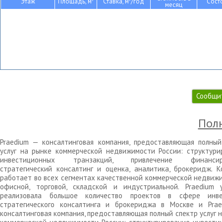
Этаж
Площадь, м
Ставка, м
/год
Сост
месяц
Сообщи
Полн
Praedium — консалтинговая компания, предоставляющая полный
услуг на рынке коммерческой недвижимости России: структури
инвестиционных транзакций, привлечение финансиро
стратегический консалтинг и оценка, аналитика, брокеридж. К
работает во всех сегментах качественной коммерческой недвижи
офисной, торговой, складской и индустриальной. Praedium 
реализовала большое количество проектов в сфере инве
стратегического консалтинга и брокериджа в Москве и Pra
консалтинговая компания, предоставляющая полный спектр услуг 