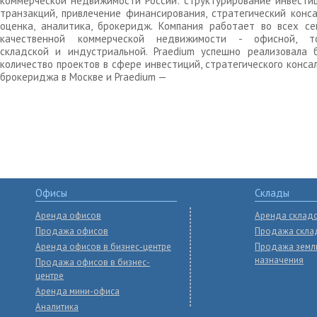
коммерческой недвижимости России: структурирование инвести
транзакций, привлечение финансирования, стратегический конса
оценка, аналитика, брокеридж. Компания работает во всех се
качественной коммерческой недвижимости - офисной, то
складской и индустриальной. Praedium успешно реализовала 
количество проектов в сфере инвестиций, стратегического конса
брокериджа в Москве и Praedium —
Офисы
Склады
Аренда офисов
Аренда склад
Продажа офисов
Продажа скла
Аренда офисов в бизнес-центре
Продажа земл
назначения
Продажа офисов в бизнес-
центре
Аренда мини-офиса
Аналитика