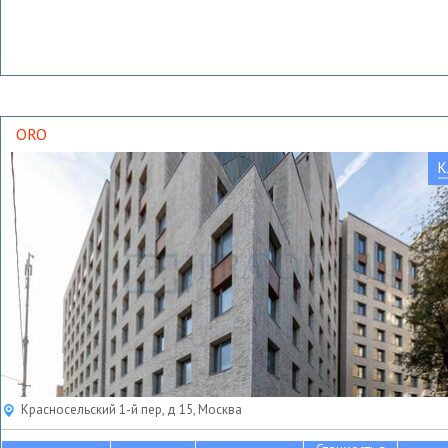
ORO
К
Красносельский 1-й пер, д 15, Москва