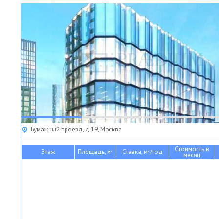
Бумажный проезд, д 19, Москва
Стоимость в
Этаж
Площадь, м
Ставка, м
/год
2
2
месяц