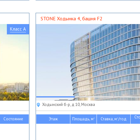
STONE Ходынка 4, башня F2
Класс A
Ходынский б-р, д 10, Москва
Ст
Состояние
Этаж
Площадь, м
Ставка, м
/год
2
2