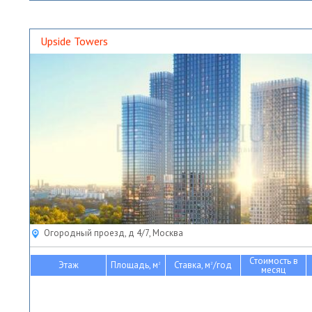
Upside Towers
Огородный проезд, д 4/7, Москва
Стоимость в
Этаж
Площадь, м
Ставка, м
/год
2
2
месяц