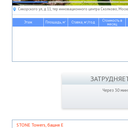
Сикорского ул, д 11, тер инновационного центра Сколково, Моск
Стоимость в
Этаж
Площадь, м
Ставка, м
/год
2
2
месяц
ЗАТРУДНЯЕ
Через 30 ми
STONE Towers, башня Е