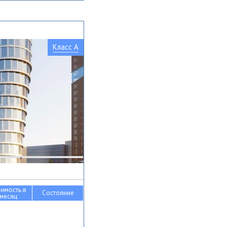
Класс A
оимость в
Состояние
месяц