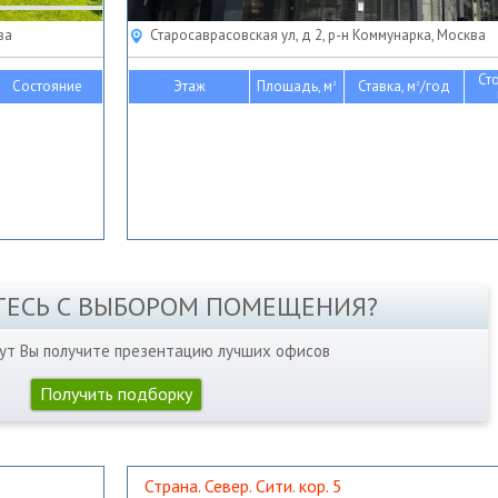
ва
Старосаврасовская ул, д 2, р-н Коммунарка, Москва
Ст
Состояние
Этаж
Площадь, м
Ставка, м
/год
2
2
ТЕСЬ С ВЫБОРОМ ПОМЕЩЕНИЯ?
нут Вы получите презентацию лучших офисов
Получить подборку
Страна. Север. Сити. кор. 5