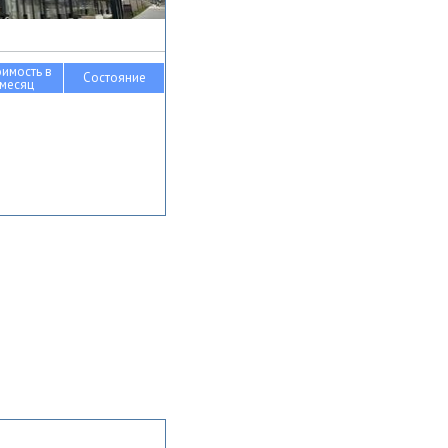
оимость в
Состояние
месяц