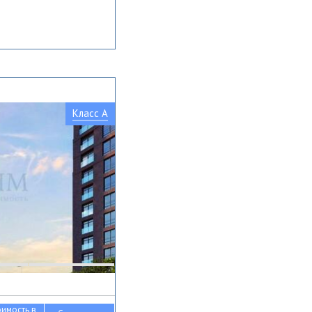
Класс A
оимость в