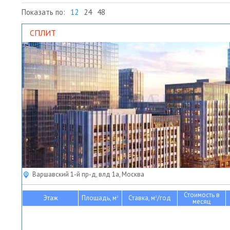
Показать по:
12
24
48
СПЛИТ
Варшавский 1-й пр-д, влд 1а, Москва
Стоимость в
Этаж
Площадь, м
Ставка, м
/год
2
2
месяц