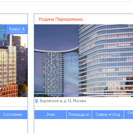
Родина Переделкино
Класс A
Боровское ш, д 51, Москва
Ст
Состояние
Этаж
Площадь, м
Ставка, м
/год
2
2