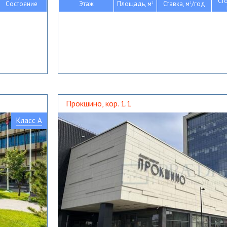
Ст
Состояние
Этаж
Площадь, м
Ставка, м
/год
2
2
Прокшино, кор. 1.1
Класс A