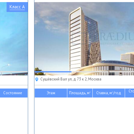
Класс A
Сущёвский Вал ул, д 73 к 2, Москва
Ст
Состояние
Этаж
Площадь, м
Ставка, м
/год
2
2