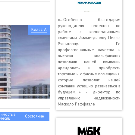
«…Особенно благодарим
руководителя проектов по
Класс A
работе с корпоративными
клиентами Имаметдинову Неллю
Ряшитовну. Ее
профессиональные качества и
высокая квалификация
позволили нашей компании
арендовать и приобрести
торговые и офисные помещения,
которые позволят нашей
компании успешно развиваться в
будущем...» - директор по
управлению недвижимости
Масколо Раффаэле
оимость в
Состояние
месяц