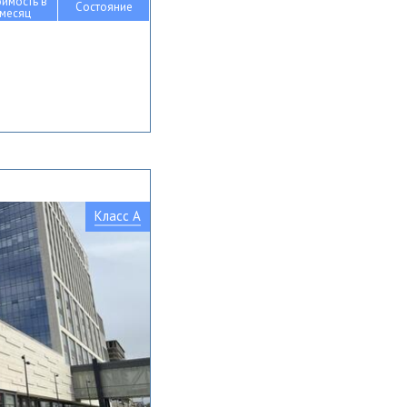
оимость в
Состояние
месяц
Класс A