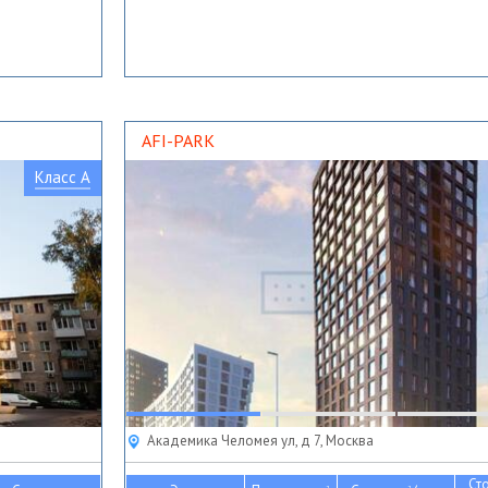
AFI-PARK
Класс A
Академика Челомея ул, д 7, Москва
Ст
2
2