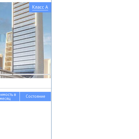
Класс A
оимость в
Состояние
месяц