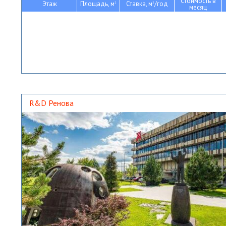
Стоимость в
Этаж
Площадь, м
Ставка, м
/год
2
2
месяц
R&D Ренова