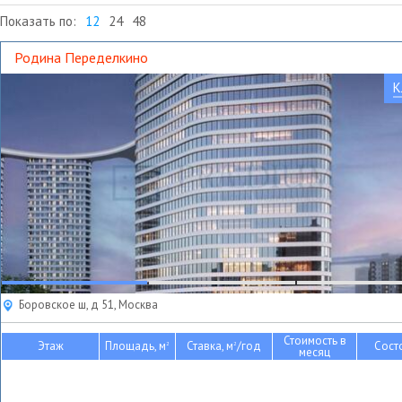
Показать по:
12
24
48
Родина Переделкино
К
Боровское ш, д 51, Москва
Стоимость в
Этаж
Площадь, м
Ставка, м
/год
Сост
2
2
месяц