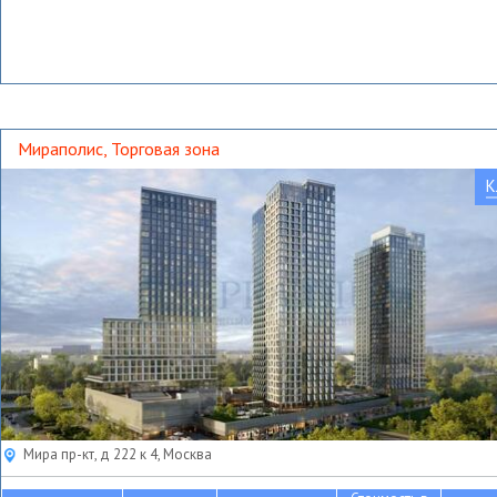
Мираполис, Торговая зона
К
Мира пр-кт, д 222 к 4, Москва