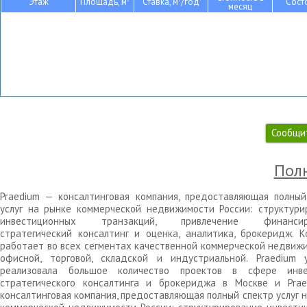
Этаж
Площадь, м
Ставка, м
/год
Сост
месяц
Сообщи
Полн
Praedium — консалтинговая компания, предоставляющая полный
услуг на рынке коммерческой недвижимости России: структури
инвестиционных транзакций, привлечение финансиро
стратегический консалтинг и оценка, аналитика, брокеридж. К
работает во всех сегментах качественной коммерческой недвижи
офисной, торговой, складской и индустриальной. Praedium 
реализовала большое количество проектов в сфере инве
стратегического консалтинга и брокериджа в Москве и Pra
консалтинговая компания, предоставляющая полный спектр услуг 