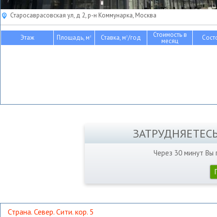
Старосаврасовская ул, д 2, р-н Коммунарка, Москва
Стоимость в
Этаж
Площадь, м
Ставка, м
/год
Сост
2
2
месяц
ЗАТРУДНЯЕТЕС
Через 30 минут Вы
Страна. Север. Сити. кор. 5