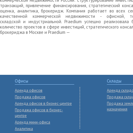
коммерческой недвижимости России: структурирование инвести
транзакций, привлечение финансирования, стратегический конса
оценка, аналитика, брокеридж. Компания работает во всех се
качественной коммерческой недвижимости - офисной, то
складской и индустриальной. Praedium успешно реализовала 
количество проектов в сфере инвестиций, стратегического конса
брокериджа в Москве и Praedium —
Офисы
Склады
Аренда офисов
Аренда склад
Продажа офисов
Продажа скла
Аренда офисов в бизнес-центре
Продажа земл
назначения
Продажа офисов в бизнес-
центре
Аренда мини-офиса
Аналитика