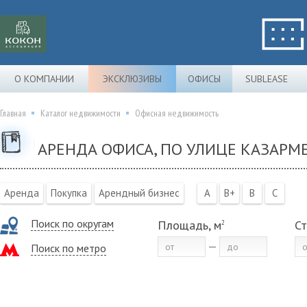
О КОМПАНИИ
ЭКСКЛЮЗИВЫ
ОФИСЫ
SUBLEASE
Главная
Каталог недвижимости
Офисная недвижимость
АРЕНДА ОФИСА, ПО УЛИЦЕ КАЗАРМ
Аренда
Покупка
Арендный бизнес
A
B+
B
C
Поиск по округам
Площадь, м
Ст
2
Поиск по метро