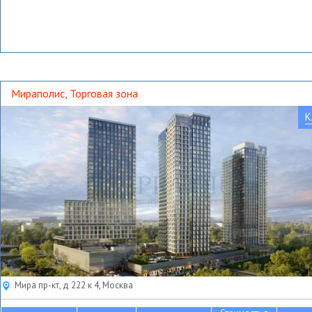
Мираполис, Торговая зона
К
Мира пр-кт, д 222 к 4, Москва