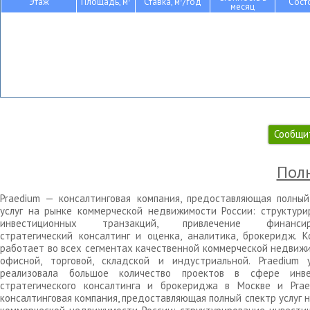
Этаж
Площадь, м
Ставка, м
/год
Сост
месяц
Сообщи
Полн
Praedium — консалтинговая компания, предоставляющая полный
услуг на рынке коммерческой недвижимости России: структури
инвестиционных транзакций, привлечение финансиро
стратегический консалтинг и оценка, аналитика, брокеридж. К
работает во всех сегментах качественной коммерческой недвижи
офисной, торговой, складской и индустриальной. Praedium 
реализовала большое количество проектов в сфере инве
стратегического консалтинга и брокериджа в Москве и Pra
консалтинговая компания, предоставляющая полный спектр услуг 