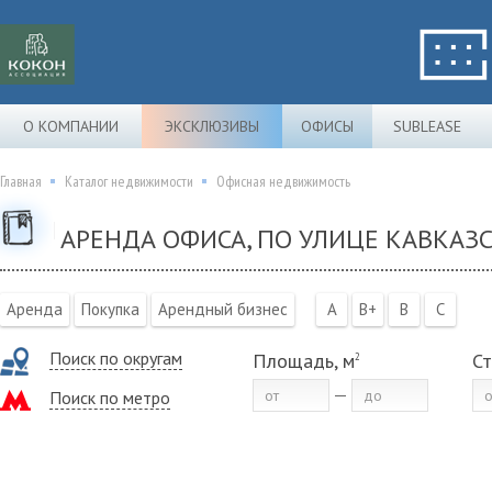
О КОМПАНИИ
ЭКСКЛЮЗИВЫ
ОФИСЫ
SUBLEASE
Главная
Каталог недвижимости
Офисная недвижимость
АРЕНДА ОФИСА, ПО УЛИЦЕ КАВКАЗ
Аренда
Покупка
Арендный бизнес
A
B+
B
C
Поиск по округам
Площадь, м
Ст
2
Поиск по метро