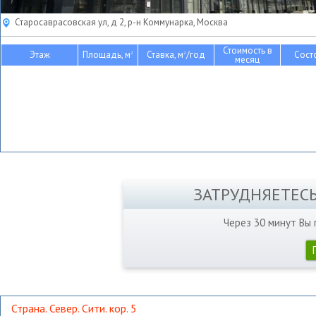
Старосаврасовская ул, д 2, р-н Коммунарка, Москва
Стоимость в
Этаж
Площадь, м
Ставка, м
/год
Сост
2
2
месяц
ЗАТРУДНЯЕТЕС
Через 30 минут Вы
Страна. Север. Сити. кор. 5