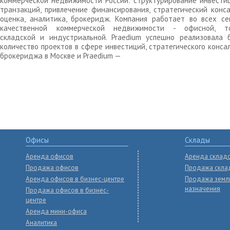
коммерческой недвижимости России: структурирование инвести
транзакций, привлечение финансирования, стратегический конса
оценка, аналитика, брокеридж. Компания работает во всех се
качественной коммерческой недвижимости - офисной, то
складской и индустриальной. Praedium успешно реализовала 
количество проектов в сфере инвестиций, стратегического конса
брокериджа в Москве и Praedium —
Офисы
Склады
Аренда офисов
Аренда склад
Продажа офисов
Продажа скла
Аренда офисов в бизнес-центре
Продажа земл
назначения
Продажа офисов в бизнес-
центре
Аренда мини-офиса
Аналитика