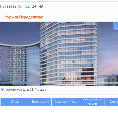
Показать по:
12
24
48
Родина Переделкино
К
Боровское ш, д 51, Москва
Стоимость в
Этаж
Площадь, м
Ставка, м
/год
Сост
2
2
месяц