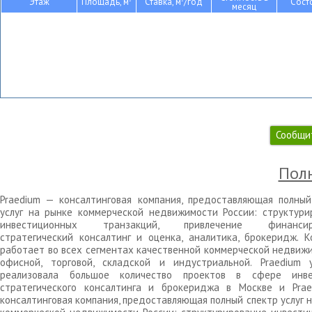
Этаж
Площадь, м
Ставка, м
/год
Сост
месяц
Сообщи
Полн
Praedium — консалтинговая компания, предоставляющая полный
услуг на рынке коммерческой недвижимости России: структури
инвестиционных транзакций, привлечение финансиро
стратегический консалтинг и оценка, аналитика, брокеридж. К
работает во всех сегментах качественной коммерческой недвижи
офисной, торговой, складской и индустриальной. Praedium 
реализовала большое количество проектов в сфере инве
стратегического консалтинга и брокериджа в Москве и Pra
консалтинговая компания, предоставляющая полный спектр услуг 