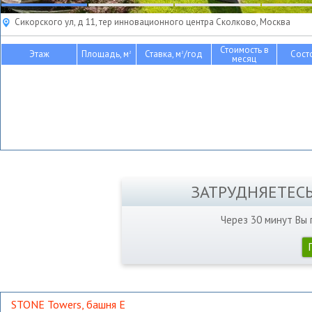
Сикорского ул, д 11, тер инновационного центра Сколково, Москва
Стоимость в
Этаж
Площадь, м
Ставка, м
/год
Сост
2
2
месяц
ЗАТРУДНЯЕТЕС
Через 30 минут Вы
STONE Towers, башня Е