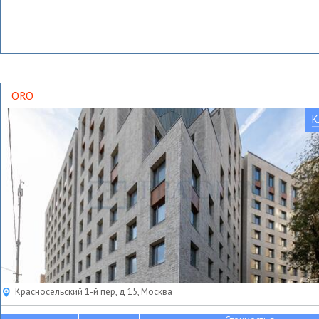
ORO
К
Красносельский 1-й пер, д 15, Москва