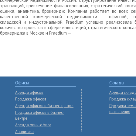
коммерческой недвижимости России: структурирование инвести
транзакций, привлечение финансирования, стратегический конса
оценка, аналитика, брокеридж. Компания работает во всех се
качественной коммерческой недвижимости - офисной, то
складской и индустриальной. Praedium успешно реализовала 
количество проектов в сфере инвестиций, стратегического конса
брокериджа в Москве и Praedium —
Офисы
Склады
Аренда офисов
Аренда склад
Продажа офисов
Продажа скла
Аренда офисов в бизнес-центре
Продажа земл
назначения
Продажа офисов в бизнес-
центре
Аренда мини-офиса
Аналитика