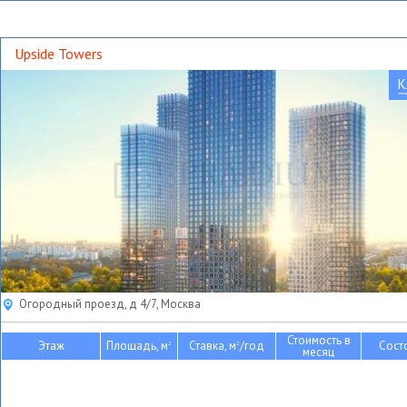
Upside Towers
К
Огородный проезд, д 4/7, Москва
Стоимость в
Этаж
Площадь, м
Ставка, м
/год
Сост
2
2
месяц