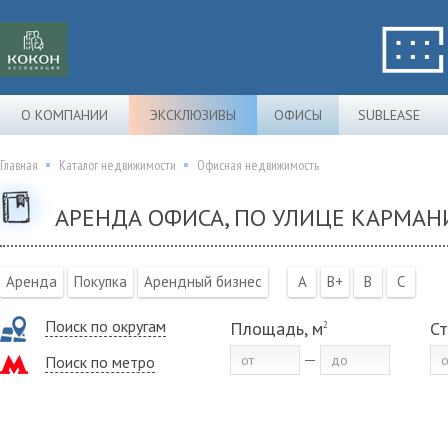
О КОМПАНИИ
ЭКСКЛЮЗИВЫ
ОФИСЫ
SUBLEASE
Главная
Каталог недвижимости
Офисная недвижимость
АРЕНДА ОФИСА, ПО УЛИЦЕ КАРМА
Аренда
Покупка
Арендный бизнес
A
B+
B
C
Поиск по округам
Площадь, м
Ст
2
Поиск по метро