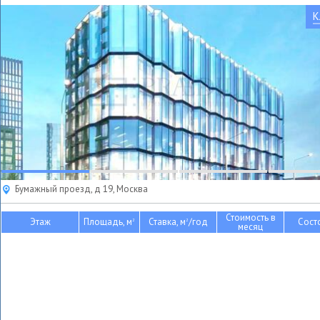
К
Бумажный проезд, д 19, Москва
Стоимость в
Этаж
Площадь, м
Ставка, м
/год
Сост
2
2
месяц