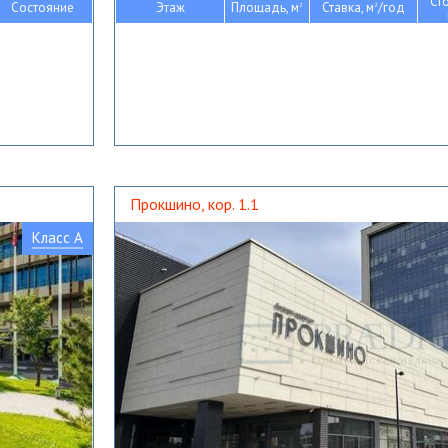
Ст
Состояние
Этаж
Площадь, м
Ставка, м
/год
2
2
Прокшино, кор. 1.1
Класс A