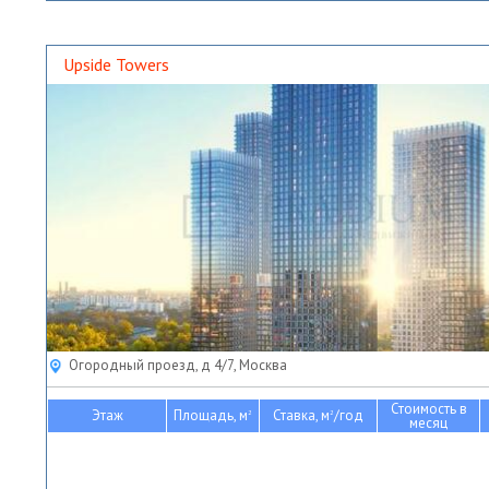
Upside Towers
Огородный проезд, д 4/7, Москва
Стоимость в
Этаж
Площадь, м
Ставка, м
/год
2
2
месяц