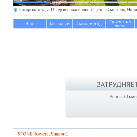
Сикорского ул, д 11, тер инновационного центра Сколково, Моск
Стоимость в
Этаж
Площадь, м
Ставка, м
/год
2
2
месяц
ЗАТРУДНЯЕ
Через 30 ми
STONE Towers, башня Е