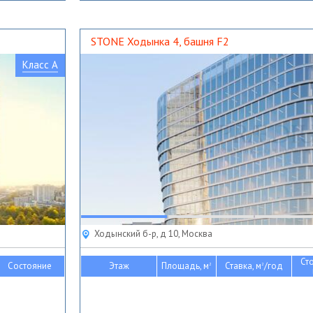
STONE Ходынка 4, башня F2
Класс A
Ходынский б-р, д 10, Москва
Ст
Состояние
Этаж
Площадь, м
Ставка, м
/год
2
2