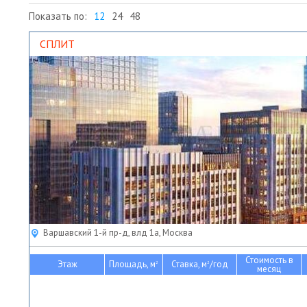
Показать по:
12
24
48
СПЛИТ
Варшавский 1-й пр-д, влд 1а, Москва
Стоимость в
Этаж
Площадь, м
Ставка, м
/год
2
2
месяц