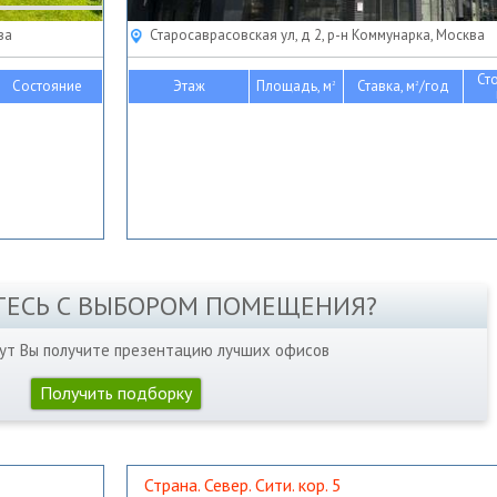
ва
Старосаврасовская ул, д 2, р-н Коммунарка, Москва
Ст
Состояние
Этаж
Площадь, м
Ставка, м
/год
2
2
ТЕСЬ С ВЫБОРОМ ПОМЕЩЕНИЯ?
нут Вы получите презентацию лучших офисов
Получить подборку
Страна. Север. Сити. кор. 5