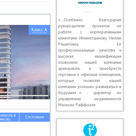
«…Особенно благодарим
руководителя проектов по
Класс A
работе с корпоративными
клиентами Имаметдинову Неллю
Ряшитовну. Ее
профессиональные качества и
высокая квалификация
позволили нашей компании
арендовать и приобрести
торговые и офисные помещения,
которые позволят нашей
компании успешно развиваться в
будущем...» - директор по
управлению недвижимости
Масколо Раффаэле
оимость в
Состояние
месяц