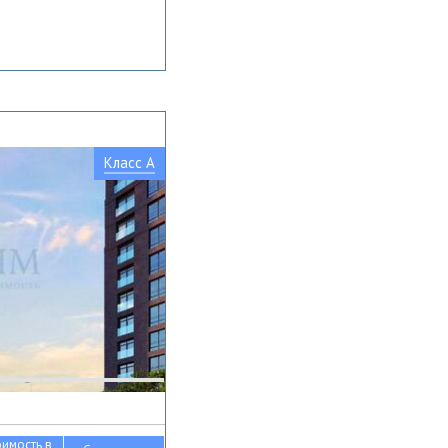
Класс A
оимость в