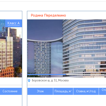
Родина Переделкино
Класс A
Боровское ш, д 51, Москва
Ст
Состояние
Этаж
Площадь, м
Ставка, м
/год
2
2