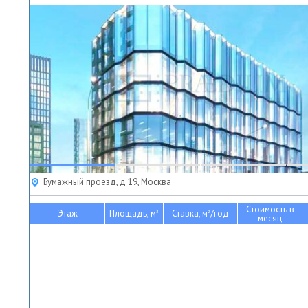
Бумажный проезд, д 19, Москва
Стоимость в
Этаж
Площадь, м
Ставка, м
/год
2
2
месяц