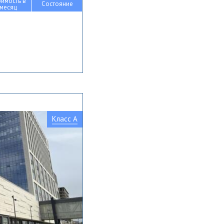
оимость в
Состояние
месяц
Класс A