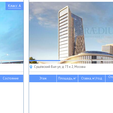
Класс A
Сущёвский Вал ул, д 73 к 2, Москва
Ст
Состояние
Этаж
Площадь, м
Ставка, м
/год
2
2