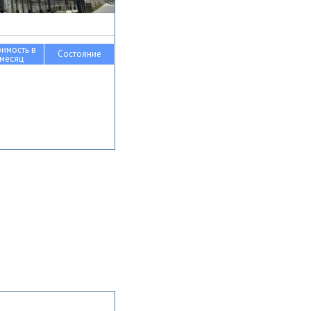
оимость в
Состояние
месяц