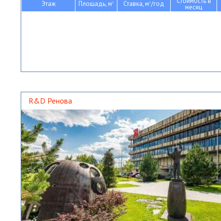
Стоимость в
Этаж
Площадь, м
Ставка, м
/год
2
2
месяц
R&D Ренова