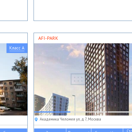
AFI-PARK
Класс A
Академика Челомея ул, д 7, Москва
Ст
2
2