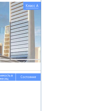
Класс A
оимость в
Состояние
месяц