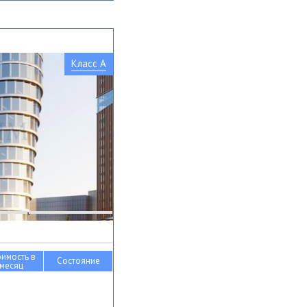
Класс A
оимость в
Состояние
месяц