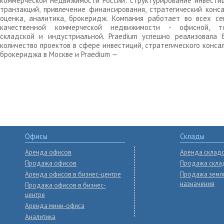
коммерческой недвижимости России: структурирование инвести
транзакций, привлечение финансирования, стратегический конса
оценка, аналитика, брокеридж. Компания работает во всех се
качественной коммерческой недвижимости - офисной, то
складской и индустриальной. Praedium успешно реализовала 
количество проектов в сфере инвестиций, стратегического конса
брокериджа в Москве и Praedium —
Офисы
Склады
Аренда офисов
Аренда склад
Продажа офисов
Продажа скла
Аренда офисов в бизнес-центре
Продажа земл
назначения
Продажа офисов в бизнес-
центре
Аренда мини-офиса
Аналитика