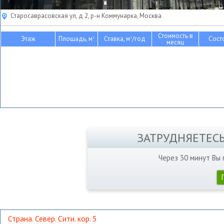
Старосаврасовская ул, д 2, р-н Коммунарка, Москва
Стоимость в
Этаж
Площадь, м
Ставка, м
/год
Сост
2
2
месяц
ЗАТРУДНЯЕТЕС
Через 30 минут Вы
Страна. Север. Сити. кор. 5