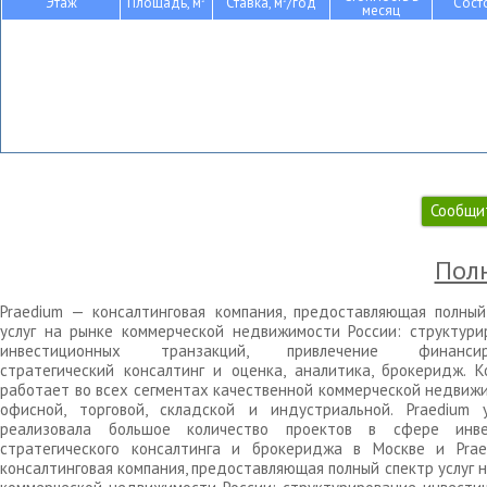
Этаж
Площадь, м
Ставка, м
/год
Сост
месяц
Сообщи
Полн
Praedium — консалтинговая компания, предоставляющая полный
услуг на рынке коммерческой недвижимости России: структури
инвестиционных транзакций, привлечение финансиро
стратегический консалтинг и оценка, аналитика, брокеридж. К
работает во всех сегментах качественной коммерческой недвижи
офисной, торговой, складской и индустриальной. Praedium 
реализовала большое количество проектов в сфере инве
стратегического консалтинга и брокериджа в Москве и Pra
консалтинговая компания, предоставляющая полный спектр услуг 