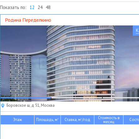
Показать по:
12
24
48
Родина Переделкино
К
Боровское ш, д 51, Москва
Стоимость в
Этаж
Площадь, м
Ставка, м
/год
Сост
2
2
месяц