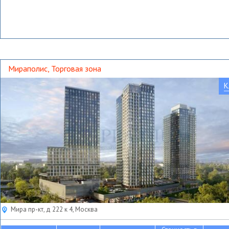
Мираполис, Торговая зона
К
Мира пр-кт, д 222 к 4, Москва