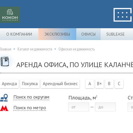
О КОМПАНИИ
ЭКСКЛЮЗИВЫ
ОФИСЫ
SUBLEASE
Главная
Каталог недвижимости
Офисная недвижимость
АРЕНДА ОФИСА, ПО УЛИЦЕ КАЛАНЧ
Аренда
Покупка
Арендный бизнес
A
B+
B
C
Поиск по округам
Площадь, м
Ст
2
Поиск по метро