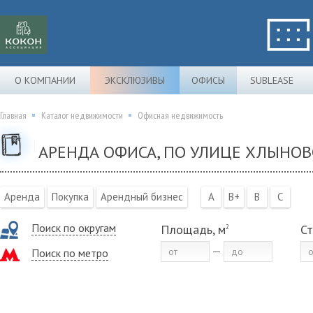
О КОМПАНИИ
ЭКСКЛЮЗИВЫ
ОФИСЫ
SUBLEASE
Главная
Каталог недвижимости
Офисная недвижимость
АРЕНДА ОФИСА, ПО УЛИЦЕ ХЛЫНО
Аренда
Покупка
Арендный бизнес
A
B+
B
C
Поиск по округам
Площадь, м
Ст
2
Поиск по метро