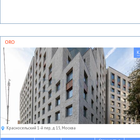
ORO
К
Красносельский 1-й пер, д 15, Москва