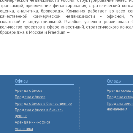
коммерческой недвижимости России: структурирование инвести
транзакций, привлечение финансирования, стратегический конса
оценка, аналитика, брокеридж. Компания работает во всех се
качественной коммерческой недвижимости - офисной, то
складской и индустриальной. Praedium успешно реализовала 
количество проектов в сфере инвестиций, стратегического конса
брокериджа в Москве и Praedium —
Офисы
Склады
Аренда офисов
Аренда склад
Продажа офисов
Продажа скла
Аренда офисов в бизнес-центре
Продажа земл
назначения
Продажа офисов в бизнес-
центре
Аренда мини-офиса
Аналитика