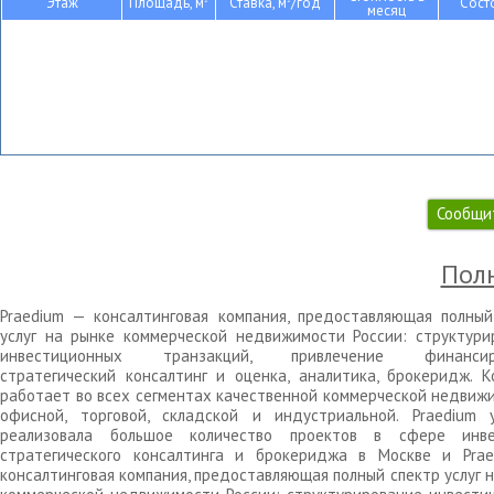
Этаж
Площадь, м
Ставка, м
/год
Сост
месяц
Сообщи
Полн
Praedium — консалтинговая компания, предоставляющая полный
услуг на рынке коммерческой недвижимости России: структури
инвестиционных транзакций, привлечение финансиро
стратегический консалтинг и оценка, аналитика, брокеридж. К
работает во всех сегментах качественной коммерческой недвижи
офисной, торговой, складской и индустриальной. Praedium 
реализовала большое количество проектов в сфере инве
стратегического консалтинга и брокериджа в Москве и Pra
консалтинговая компания, предоставляющая полный спектр услуг 