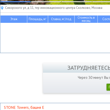
Сикорского ул, д 11, тер инновационного центра Сколково, Москва
Стоимость в
Этаж
Площадь, м
Ставка, м
/год
Сост
2
2
месяц
ЗАТРУДНЯЕТЕС
Через 30 минут Вы
STONE Towers, башня Е