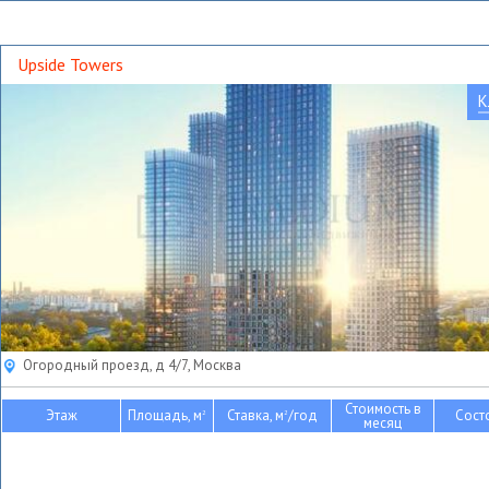
Upside Towers
К
Огородный проезд, д 4/7, Москва
Стоимость в
Этаж
Площадь, м
Ставка, м
/год
Сост
2
2
месяц