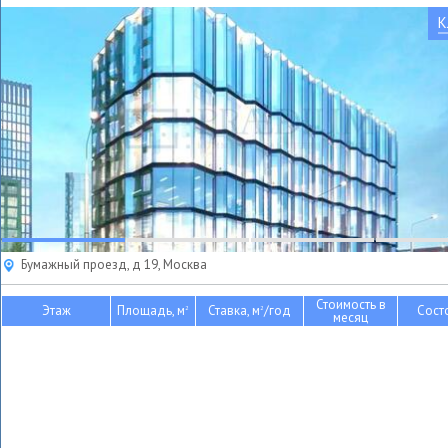
К
Бумажный проезд, д 19, Москва
Стоимость в
Этаж
Площадь, м
Ставка, м
/год
Сост
2
2
месяц