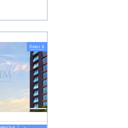
Класс A
оимость в