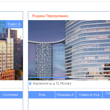
Родина Переделкино
Класс A
Боровское ш, д 51, Москва
Ст
Состояние
Этаж
Площадь, м
Ставка, м
/год
2
2