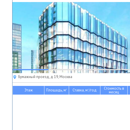
Бумажный проезд, д 19, Москва
Стоимость в
Этаж
Площадь, м
Ставка, м
/год
2
2
месяц