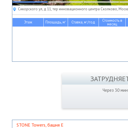
Сикорского ул, д 11, тер инновационного центра Сколково, Моск
Стоимость в
Этаж
Площадь, м
Ставка, м
/год
2
2
месяц
ЗАТРУДНЯЕ
Через 30 ми
STONE Towers, башня Е