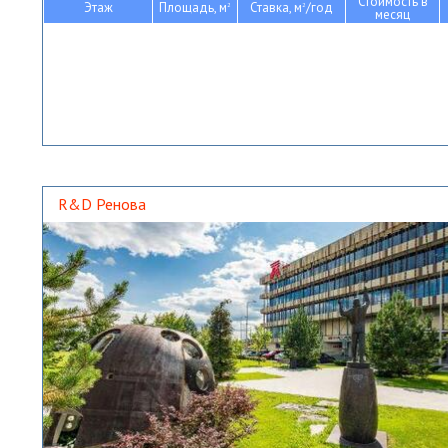
Стоимость в
Этаж
Площадь, м
Ставка, м
/год
2
2
месяц
R&D Ренова