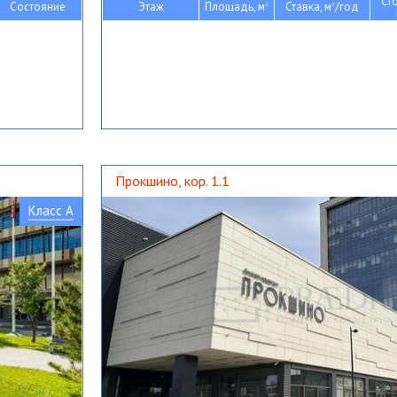
Ст
Состояние
Этаж
Площадь, м
Ставка, м
/год
2
2
Прокшино, кор. 1.1
Класс A