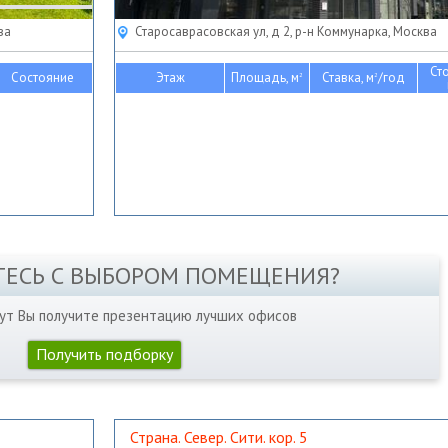
ва
Старосаврасовская ул, д 2, р-н Коммунарка, Москва
Ст
Состояние
Этаж
Площадь, м
Ставка, м
/год
2
2
ТЕСЬ С ВЫБОРОМ ПОМЕЩЕНИЯ?
нут Вы получите презентацию лучших офисов
Получить подборку
Страна. Север. Сити. кор. 5