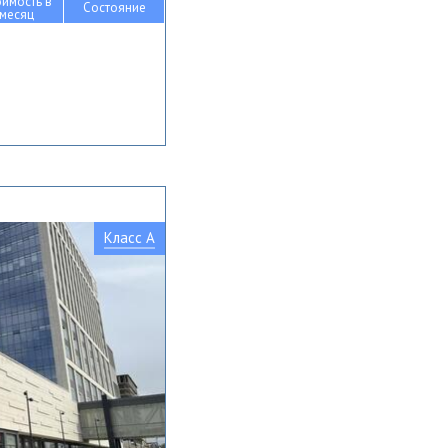
оимость в
Состояние
месяц
Класс A