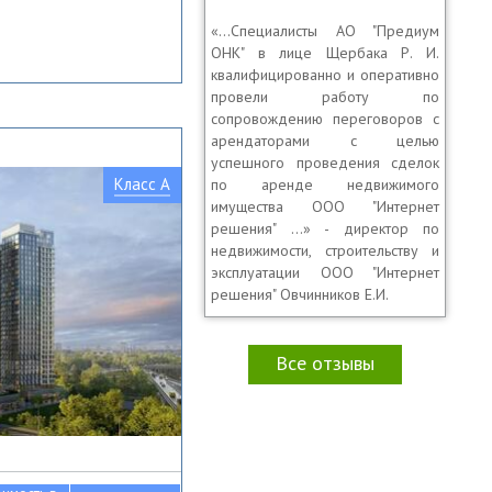
«…Специалисты АО "Предиум
ОНК" в лице Щербака Р. И.
квалифицированно и оперативно
провели работу по
сопровождению переговоров с
арендаторами с целью
успешного проведения сделок
Класс A
по аренде недвижимого
имущества ООО "Интернет
решения" …» - директор по
недвижимости, строительству и
эксплуатации ООО "Интернет
решения" Овчинников Е.И.
Все отзывы