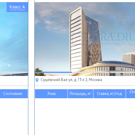
Класс A
Сущёвский Вал ул, д 73 к 2, Москва
Ст
Состояние
Этаж
Площадь, м
Ставка, м
/год
2
2