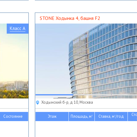
STONE Ходынка 4, башня F2
Класс A
Ходынский б-р, д 10, Москва
Ст
Состояние
Этаж
Площадь, м
Ставка, м
/год
2
2