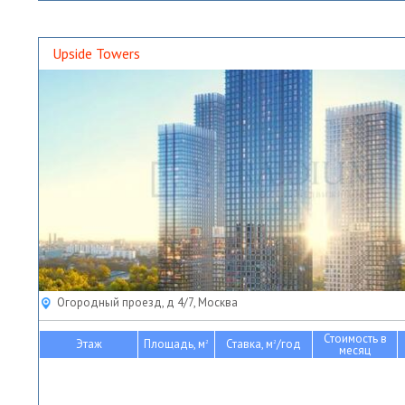
Upside Towers
Огородный проезд, д 4/7, Москва
Стоимость в
Этаж
Площадь, м
Ставка, м
/год
2
2
месяц