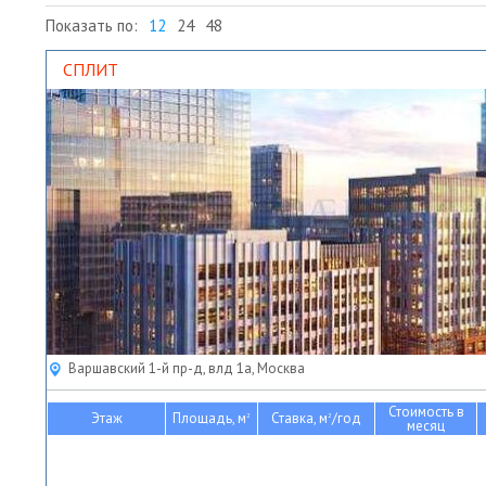
Показать по:
12
24
48
СПЛИТ
Варшавский 1-й пр-д, влд 1а, Москва
Стоимость в
Этаж
Площадь, м
Ставка, м
/год
2
2
месяц