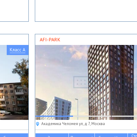
AFI-PARK
Класс A
Академика Челомея ул, д 7, Москва
Ст
2
2