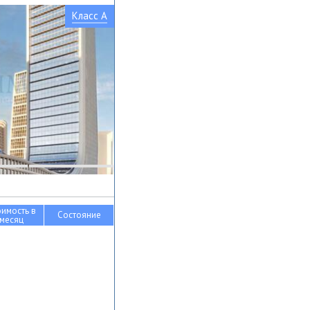
Класс A
оимость в
Состояние
месяц