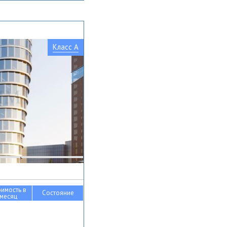
Класс A
оимость в
Состояние
месяц