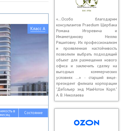
«…Особо благодарим
консультантов Praedium Щербака
Класс A
Романа Игоревича и
Имаметдинову Неллю
Ряшитовну. Их профессионализм
и проявленная настойчивость
позволили выбрать подходящий
объект для размещения нового
офиса и заключить сделку на
выгодных коммерческих
условиях …» - старший вице-
президент филиала корпорации
"ДеГольер энд МакНотон Корп."
А. В. Николаева
оимость в
Состояние
месяц