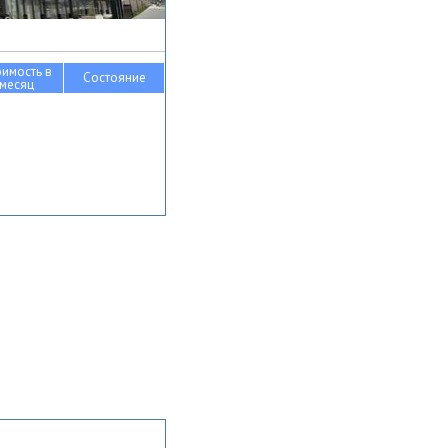
оимость в
Состояние
месяц