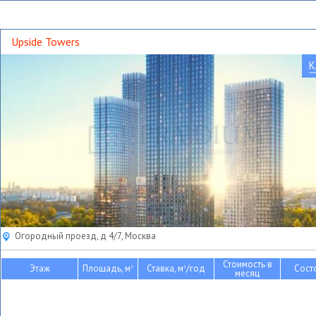
Upside Towers
К
Огородный проезд, д 4/7, Москва
Стоимость в
Этаж
Площадь, м
Ставка, м
/год
Сост
2
2
месяц