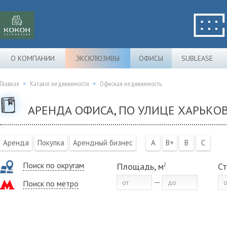
О КОМПАНИИ
ЭКСКЛЮЗИВЫ
ОФИСЫ
SUBLEASE
Главная
Каталог недвижимости
Офисная недвижимость
АРЕНДА ОФИСА, ПО УЛИЦЕ ХАРЬКО
Аренда
Покупка
Арендный бизнес
A
B+
B
C
Поиск по округам
Площадь, м
Ст
2
Поиск по метро