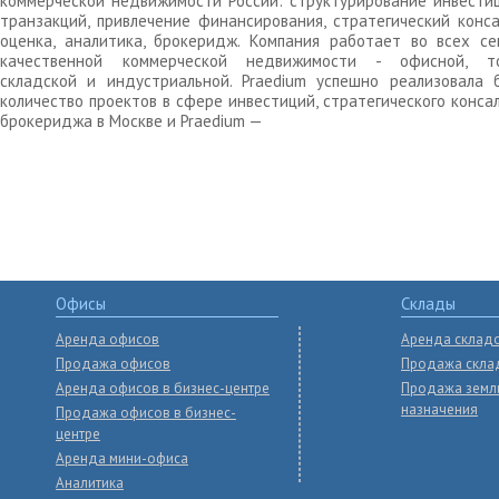
коммерческой недвижимости России: структурирование инвести
транзакций, привлечение финансирования, стратегический конса
оценка, аналитика, брокеридж. Компания работает во всех се
качественной коммерческой недвижимости - офисной, то
складской и индустриальной. Praedium успешно реализовала 
количество проектов в сфере инвестиций, стратегического конса
брокериджа в Москве и Praedium —
Офисы
Склады
Аренда офисов
Аренда склад
Продажа офисов
Продажа скла
Аренда офисов в бизнес-центре
Продажа земл
назначения
Продажа офисов в бизнес-
центре
Аренда мини-офиса
Аналитика