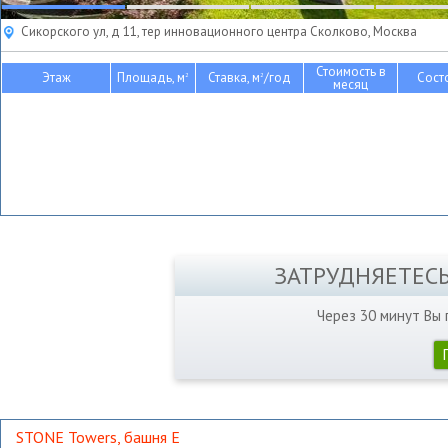
Сикорского ул, д 11, тер инновационного центра Сколково, Москва
Стоимость в
Этаж
Площадь, м
Ставка, м
/год
Сост
2
2
месяц
ЗАТРУДНЯЕТЕС
Через 30 минут Вы
STONE Towers, башня Е