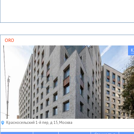
ORO
К
Красносельский 1-й пер, д 15, Москва