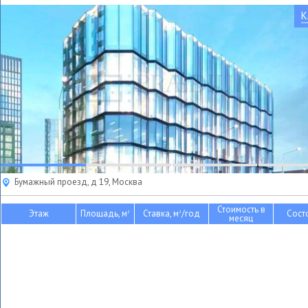
К
Бумажный проезд, д 19, Москва
Стоимость в
Этаж
Площадь, м
Ставка, м
/год
Сост
2
2
месяц