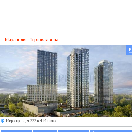
Мираполис, Торговая зона
К
Мира пр-кт, д 222 к 4, Москва