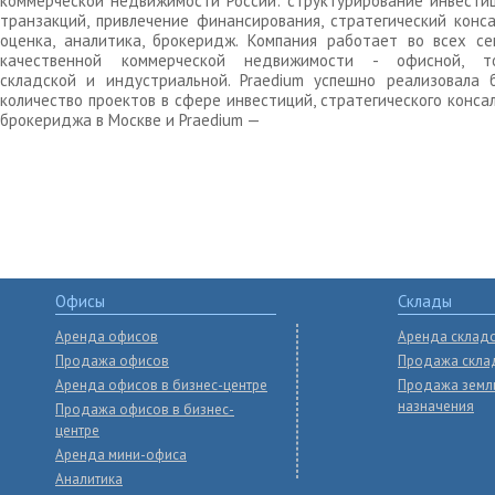
коммерческой недвижимости России: структурирование инвести
транзакций, привлечение финансирования, стратегический конса
оценка, аналитика, брокеридж. Компания работает во всех се
качественной коммерческой недвижимости - офисной, то
складской и индустриальной. Praedium успешно реализовала 
количество проектов в сфере инвестиций, стратегического конса
брокериджа в Москве и Praedium —
Офисы
Склады
Аренда офисов
Аренда склад
Продажа офисов
Продажа скла
Аренда офисов в бизнес-центре
Продажа земл
назначения
Продажа офисов в бизнес-
центре
Аренда мини-офиса
Аналитика