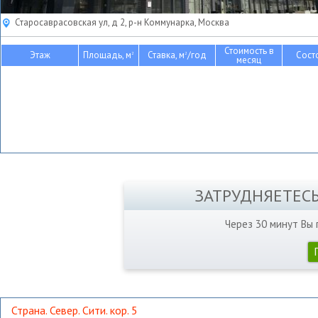
Старосаврасовская ул, д 2, р-н Коммунарка, Москва
Стоимость в
Этаж
Площадь, м
Ставка, м
/год
Сост
2
2
месяц
ЗАТРУДНЯЕТЕС
Через 30 минут Вы
Страна. Север. Сити. кор. 5