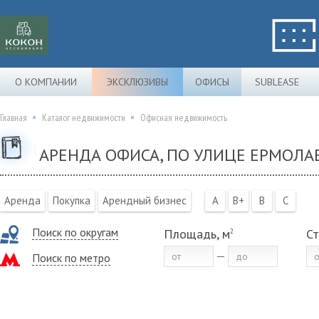
О КОМПАНИИ
ЭКСКЛЮЗИВЫ
ОФИСЫ
SUBLEASE
Главная
Каталог недвижимости
Офисная недвижимость
АРЕНДА ОФИСА, ПО УЛИЦЕ ЕРМОЛА
Аренда
Покупка
Арендный бизнес
A
B+
B
C
Поиск по округам
Площадь, м
Ст
2
Поиск по метро