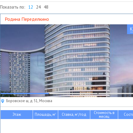
Показать по:
12
24
48
Родина Переделкино
К
Боровское ш, д 51, Москва
Стоимость в
Этаж
Площадь, м
Ставка, м
/год
Сост
2
2
месяц