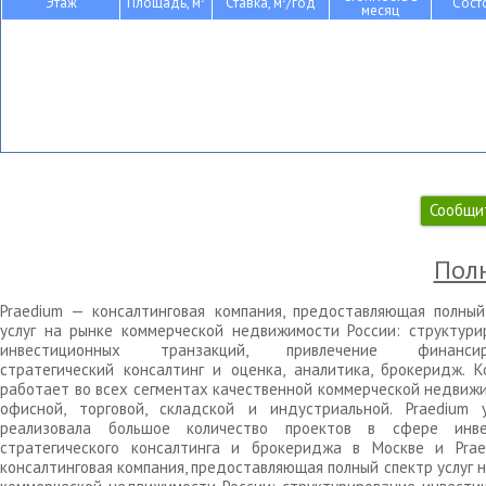
Этаж
Площадь, м
Ставка, м
/год
Сост
месяц
Сообщи
Полн
Praedium — консалтинговая компания, предоставляющая полный
услуг на рынке коммерческой недвижимости России: структури
инвестиционных транзакций, привлечение финансиро
стратегический консалтинг и оценка, аналитика, брокеридж. К
работает во всех сегментах качественной коммерческой недвижи
офисной, торговой, складской и индустриальной. Praedium 
реализовала большое количество проектов в сфере инве
стратегического консалтинга и брокериджа в Москве и Pra
консалтинговая компания, предоставляющая полный спектр услуг 