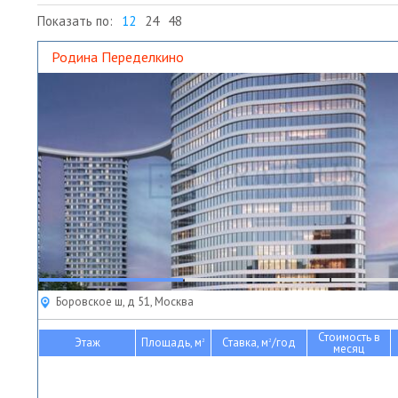
Показать по:
12
24
48
Родина Переделкино
Боровское ш, д 51, Москва
Стоимость в
Этаж
Площадь, м
Ставка, м
/год
2
2
месяц