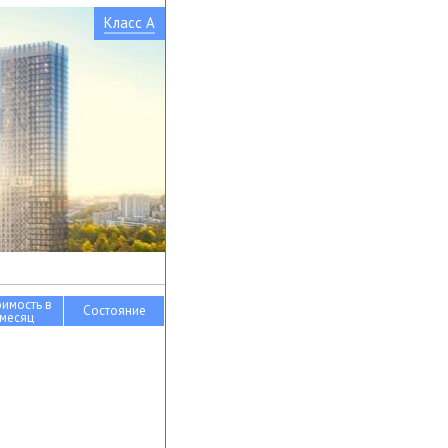
Класс A
оимость в
Состояние
месяц