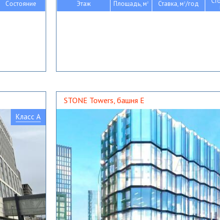
Ст
Состояние
Этаж
Площадь, м
Ставка, м
/год
2
2
STONE Towers, башня Е
Класс A