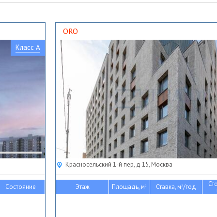
ORO
Класс A
Красносельский 1-й пер, д 15, Москва
Ст
Состояние
Этаж
Площадь, м
Ставка, м
/год
2
2