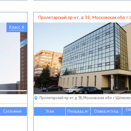
Пролетарский пр-кт, д 3Б, Московская обл. г
Класс A
Пролетарский пр-кт, д 3Б, Московская обл. г Щёлков
Ст
Состояние
Этаж
Площадь, м
Ставка, м
/год
2
2