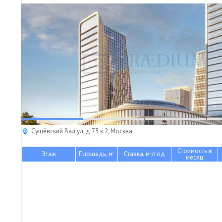
Сущёвский Вал ул, д 73 к 2, Москва
Стоимость в
Этаж
Площадь, м
Ставка, м
/год
2
2
месяц