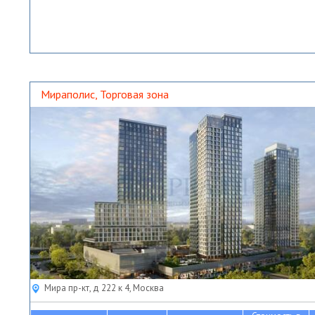
Мираполис, Торговая зона
Мира пр-кт, д 222 к 4, Москва