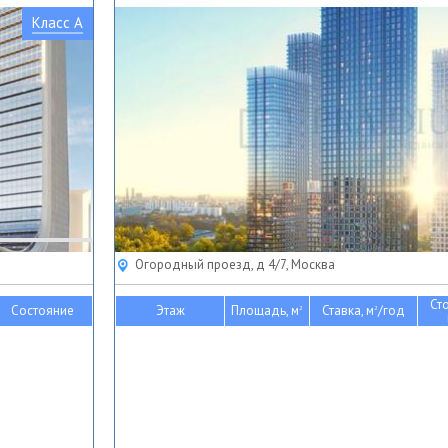
Класс A
Огородный проезд, д 4/7, Москва
Ст
Состояние
Этаж
Площадь, м
Ставка, м
/год
2
2