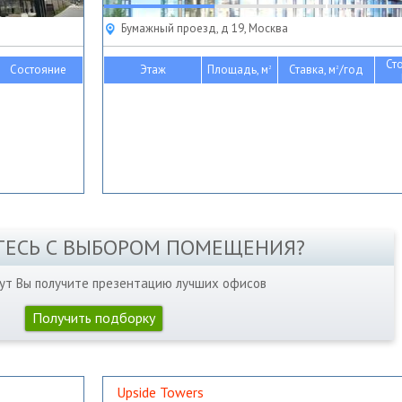
Бумажный проезд, д 19, Москва
Ст
Состояние
Этаж
Площадь, м
Ставка, м
/год
2
2
ТЕСЬ С ВЫБОРОМ ПОМЕЩЕНИЯ?
нут Вы получите презентацию лучших офисов
Получить подборку
Upside Towers