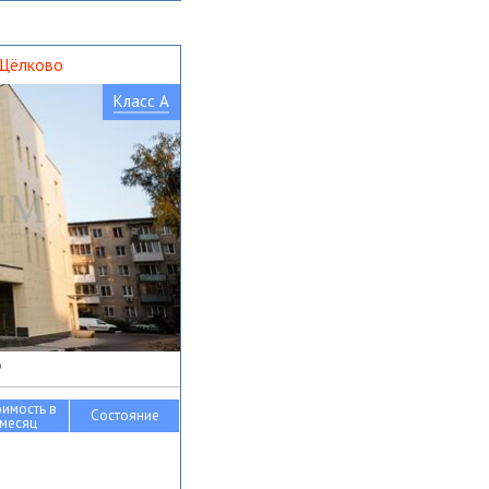
 Щёлково
Класс A
о
оимость в
Состояние
месяц