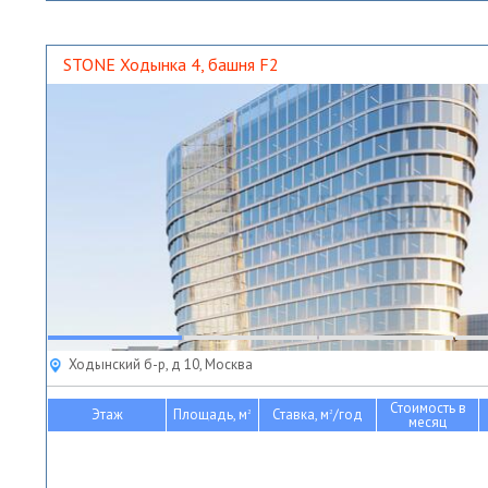
STONE Ходынка 4, башня F2
Ходынский б-р, д 10, Москва
Стоимость в
Этаж
Площадь, м
Ставка, м
/год
2
2
месяц