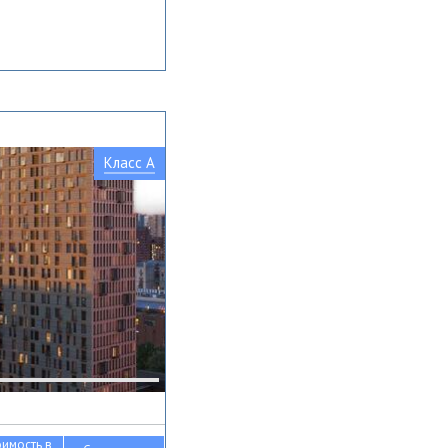
Класс A
оимость в