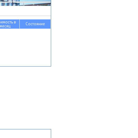
оимость в
Состояние
месяц