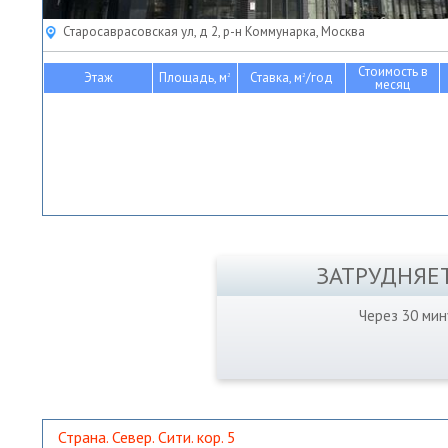
Старосаврасовская ул, д 2, р-н Коммунарка, Москва
Стоимость в
Этаж
Площадь, м
Ставка, м
/год
2
2
месяц
ЗАТРУДНЯЕ
Через 30 ми
Страна. Север. Сити. кор. 5