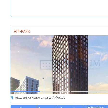
AFI-PARK
Академика Челомея ул, д 7, Москва
Стоимость в
2
2