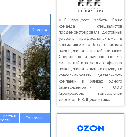
«…В процессе работы Ваша
команда специалистов
Класс A
продемонстрировала достойный
уровень профессионализма в
консалтинге и подборе офисного
помещения для нашей компании.
Оперативно и качественно мы
смогли найти несколько офисных
помещений для наших структур и
консолидировать деятельность
компании в рамках одного
бизнес-центра…» - ООО
Стройрезерв, генеральный
директор И.В. Щекочихина.
оимость в
Состояние
месяц