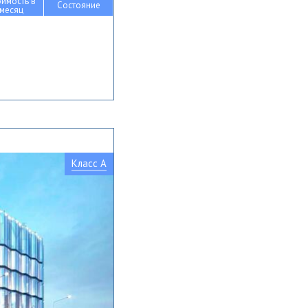
оимость в
Состояние
месяц
Класс A