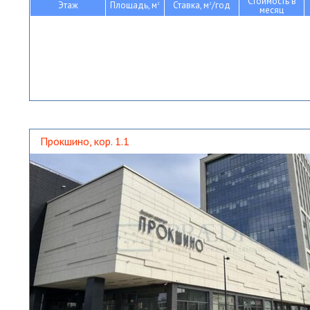
Стоимость в
Этаж
Площадь, м
Ставка, м
/год
2
2
месяц
Прокшино, кор. 1.1