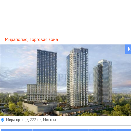
Мираполис, Торговая зона
К
Мира пр-кт, д 222 к 4, Москва