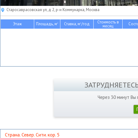
Старосаврасовская ул, д 2, р-н Коммунарка, Москва
Стоимость в
Этаж
Площадь, м
Ставка, м
/год
Сост
2
2
месяц
ЗАТРУДНЯЕТЕС
Через 30 минут Вы
Страна. Север. Сити. кор. 5