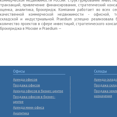
коммерческой недвижимости России: структурирование инвести
транзакций, привлечение финансирования, стратегический конса
оценка, аналитика, брокеридж. Компания работает во всех се
качественной коммерческой недвижимости - офисной, то
складской и индустриальной. Praedium успешно реализовала 
количество проектов в сфере инвестиций, стратегического конса
брокериджа в Москве и Praedium —
Офисы
Склады
Аренда офисов
Аренда склад
Продажа офисов
Продажа скла
Аренда офисов в бизнес-центре
Продажа земл
назначения
Продажа офисов в бизнес-
центре
Аренда мини-офиса
Аналитика