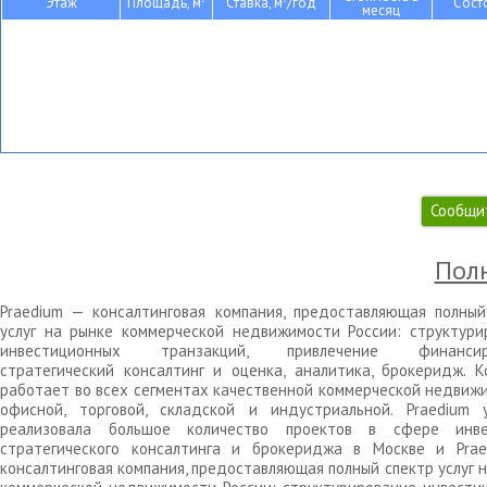
Этаж
Площадь, м
Ставка, м
/год
Сост
месяц
Сообщи
Полн
Praedium — консалтинговая компания, предоставляющая полный
услуг на рынке коммерческой недвижимости России: структури
инвестиционных транзакций, привлечение финансиро
стратегический консалтинг и оценка, аналитика, брокеридж. К
работает во всех сегментах качественной коммерческой недвижи
офисной, торговой, складской и индустриальной. Praedium 
реализовала большое количество проектов в сфере инве
стратегического консалтинга и брокериджа в Москве и Pra
консалтинговая компания, предоставляющая полный спектр услуг 