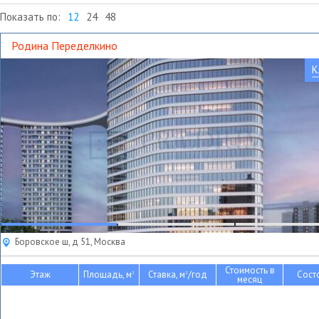
Показать по:
12
24
48
Родина Переделкино
К
Боровское ш, д 51, Москва
Стоимость в
Этаж
Площадь, м
Ставка, м
/год
Сост
2
2
месяц