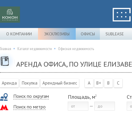
О КОМПАНИИ
ЭКСКЛЮЗИВЫ
ОФИСЫ
SUBLEASE
Главная
Каталог недвижимости
Офисная недвижимость
АРЕНДА ОФИСА, ПО УЛИЦЕ ЕЛИЗАВ
Аренда
Покупка
Арендный бизнес
A
B+
B
C
Поиск по округам
Площадь, м
Ст
2
Поиск по метро