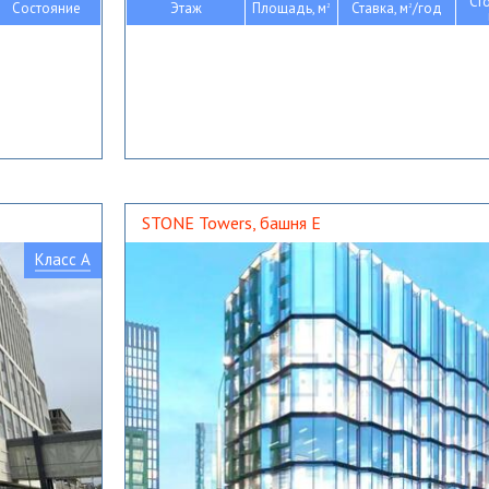
Ст
Состояние
Этаж
Площадь, м
Ставка, м
/год
2
2
STONE Towers, башня Е
Класс A