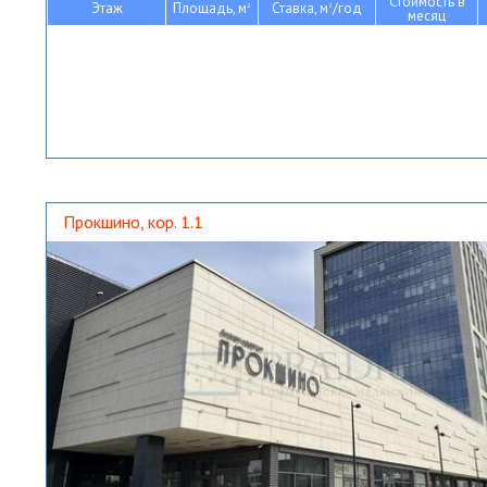
Стоимость в
Этаж
Площадь, м
Ставка, м
/год
2
2
месяц
Прокшино, кор. 1.1