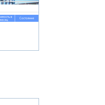
оимость в
Состояние
месяц