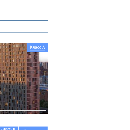
Класс A
оимость в