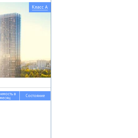
Класс A
оимость в
Состояние
месяц