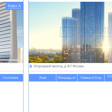
Класс A
Огородный проезд, д 4/7, Москва
Ст
Состояние
Этаж
Площадь, м
Ставка, м
/год
2
2