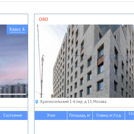
ORO
Класс A
Красносельский 1-й пер, д 15, Москва
Ст
Состояние
Этаж
Площадь, м
Ставка, м
/год
2
2