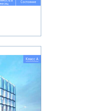
оимость в
Состояние
месяц
Класс A