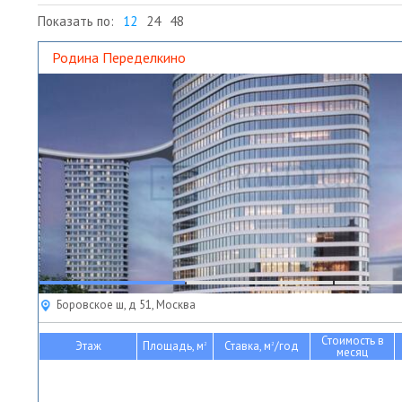
Показать по:
12
24
48
Родина Переделкино
Боровское ш, д 51, Москва
Стоимость в
Этаж
Площадь, м
Ставка, м
/год
2
2
месяц