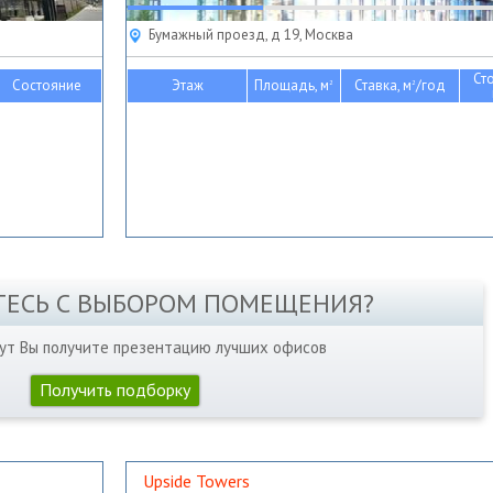
Бумажный проезд, д 19, Москва
Ст
Состояние
Этаж
Площадь, м
Ставка, м
/год
2
2
ТЕСЬ С ВЫБОРОМ ПОМЕЩЕНИЯ?
нут Вы получите презентацию лучших офисов
Получить подборку
Upside Towers