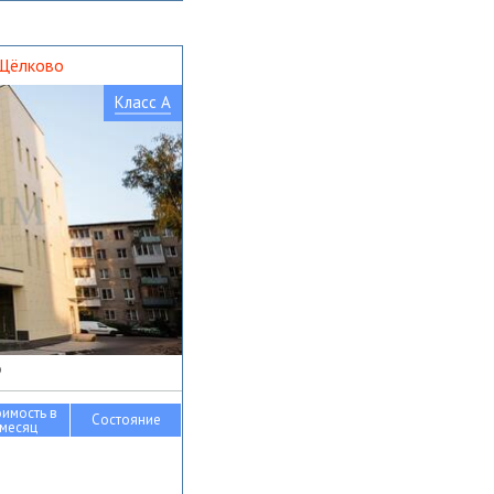
 Щёлково
Класс A
о
оимость в
Состояние
месяц