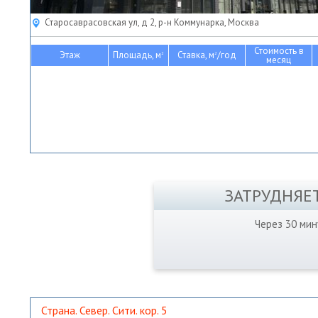
Старосаврасовская ул, д 2, р-н Коммунарка, Москва
Стоимость в
Этаж
Площадь, м
Ставка, м
/год
2
2
месяц
ЗАТРУДНЯЕ
Через 30 ми
Страна. Север. Сити. кор. 5