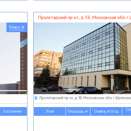
Пролетарский пр-кт, д 3Б, Московская обл. г
Класс A
Пролетарский пр-кт, д 3Б, Московская обл. г Щёлков
Ст
Состояние
Этаж
Площадь, м
Ставка, м
/год
2
2