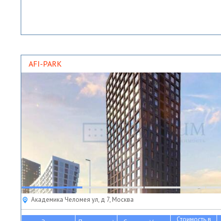
AFI-PARK
Академика Челомея ул, д 7, Москва
Стоимость в
2
2