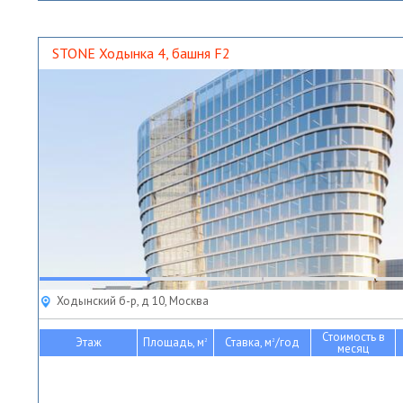
STONE Ходынка 4, башня F2
Ходынский б-р, д 10, Москва
Стоимость в
Этаж
Площадь, м
Ставка, м
/год
2
2
месяц