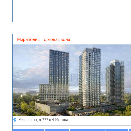
Мираполис, Торговая зона
Мира пр-кт, д 222 к 4, Москва