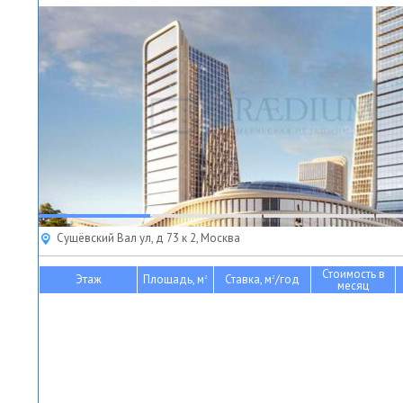
Сущёвский Вал ул, д 73 к 2, Москва
Стоимость в
Этаж
Площадь, м
Ставка, м
/год
2
2
месяц