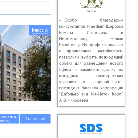
«…Особо благодарим
консультантов Praedium Щербака
Класс A
Романа Игоревича и
Имаметдинову Неллю
Ряшитовну. Их профессионализм
и проявленная настойчивость
позволили выбрать подходящий
объект для размещения нового
офиса и заключить сделку на
выгодных коммерческих
условиях …» - старший вице-
президент филиала корпорации
"ДеГольер энд МакНотон Корп."
А. В. Николаева
оимость в
Состояние
месяц