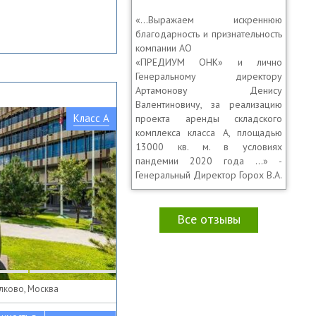
«…Выражаем искреннюю
благодарность и признательность
компании АО
«ПРЕДИУМ ОНК» и лично
Генеральному директору
Артамонову Денису
Валентиновичу, за реализацию
Класс A
проекта аренды складского
комплекса класса А, площадью
13000 кв. м. в условиях
пандемии 2020 года …» -
Генеральный Директор Горох В.А.
Все отзывы
олково, Москва