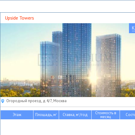
Upside Towers
К
Огородный проезд, д 4/7, Москва
Стоимость в
Этаж
Площадь, м
Ставка, м
/год
Сост
2
2
месяц