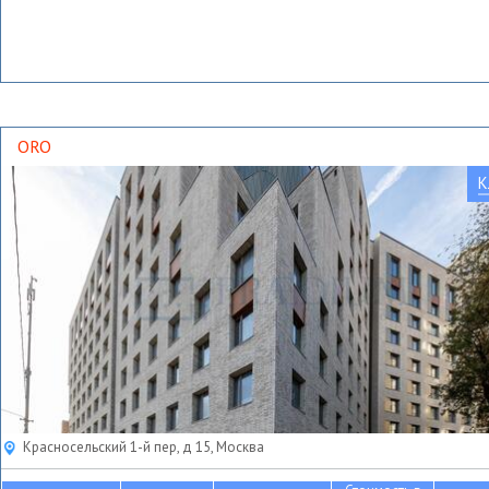
ORO
К
Красносельский 1-й пер, д 15, Москва