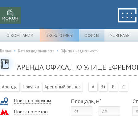
О КОМПАНИИ
ЭКСКЛЮЗИВЫ
ОФИСЫ
SUBLEASE
Главная
Каталог недвижимости
Офисная недвижимость
АРЕНДА ОФИСА, ПО УЛИЦЕ ЕФРЕМОВ
Аренда
Покупка
Арендный бизнес
A
B+
B
C
Поиск по округам
Площадь, м
Ст
2
Поиск по метро