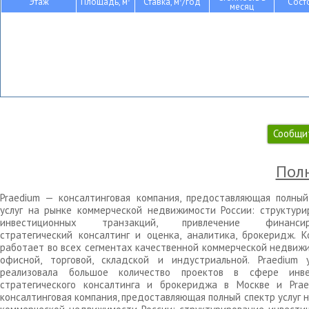
Этаж
Площадь, м
Ставка, м
/год
Сост
месяц
Сообщи
Полн
Praedium — консалтинговая компания, предоставляющая полный
услуг на рынке коммерческой недвижимости России: структури
инвестиционных транзакций, привлечение финансиро
стратегический консалтинг и оценка, аналитика, брокеридж. К
работает во всех сегментах качественной коммерческой недвижи
офисной, торговой, складской и индустриальной. Praedium 
реализовала большое количество проектов в сфере инве
стратегического консалтинга и брокериджа в Москве и Pra
консалтинговая компания, предоставляющая полный спектр услуг 