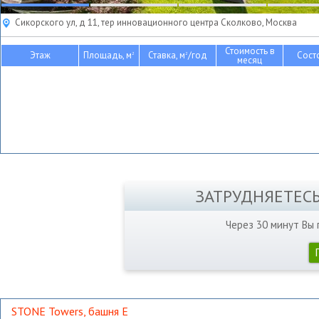
Сикорского ул, д 11, тер инновационного центра Сколково, Москва
Стоимость в
Этаж
Площадь, м
Ставка, м
/год
Сост
2
2
месяц
ЗАТРУДНЯЕТЕС
Через 30 минут Вы
STONE Towers, башня Е