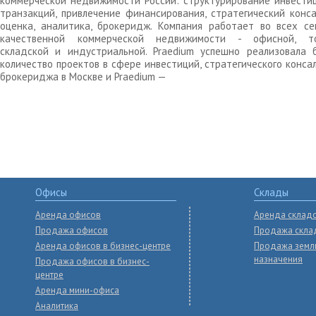
коммерческой недвижимости России: структурирование инвести
транзакций, привлечение финансирования, стратегический конса
оценка, аналитика, брокеридж. Компания работает во всех се
качественной коммерческой недвижимости - офисной, то
складской и индустриальной. Praedium успешно реализовала 
количество проектов в сфере инвестиций, стратегического конса
брокериджа в Москве и Praedium —
Офисы
Склады
Аренда офисов
Аренда склад
Продажа офисов
Продажа скла
Аренда офисов в бизнес-центре
Продажа земл
назначения
Продажа офисов в бизнес-
центре
Аренда мини-офиса
Аналитика