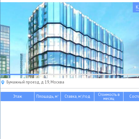
К
Бумажный проезд, д 19, Москва
Стоимость в
Этаж
Площадь, м
Ставка, м
/год
Сост
2
2
месяц