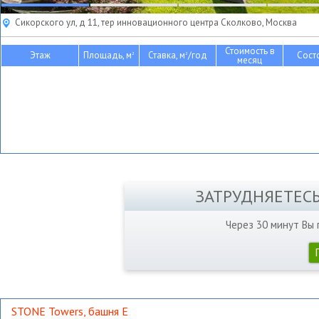
Сикорского ул, д 11, тер инновационного центра Сколково, Москва
Стоимость в
Этаж
Площадь, м
Ставка, м
/год
Сост
2
2
месяц
ЗАТРУДНЯЕТЕС
Через 30 минут Вы
STONE Towers, башня Е