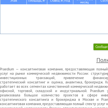
Этаж
Площадь, м
Ставка, м
/год
Сост
месяц
Сообщи
Полн
Praedium — консалтинговая компания, предоставляющая полный
услуг на рынке коммерческой недвижимости России: структури
инвестиционных транзакций, привлечение финансиро
стратегический консалтинг и оценка, аналитика, брокеридж. К
работает во всех сегментах качественной коммерческой недвижи
офисной, торговой, складской и индустриальной. Praedium 
реализовала большое количество проектов в сфере инве
стратегического консалтинга и брокериджа в Москве и Pra
консалтинговая компания, предоставляющая полный спектр услуг 