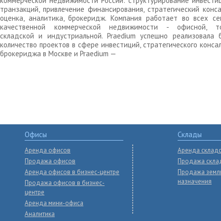
коммерческой недвижимости России: структурирование инвести
транзакций, привлечение финансирования, стратегический конса
оценка, аналитика, брокеридж. Компания работает во всех се
качественной коммерческой недвижимости - офисной, то
складской и индустриальной. Praedium успешно реализовала 
количество проектов в сфере инвестиций, стратегического конса
брокериджа в Москве и Praedium —
Офисы
Склады
Аренда офисов
Аренда склад
Продажа офисов
Продажа скла
Аренда офисов в бизнес-центре
Продажа земл
назначения
Продажа офисов в бизнес-
центре
Аренда мини-офиса
Аналитика