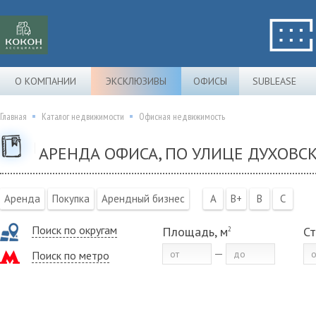
О КОМПАНИИ
ЭКСКЛЮЗИВЫ
ОФИСЫ
SUBLEASE
Главная
Каталог недвижимости
Офисная недвижимость
АРЕНДА ОФИСА, ПО УЛИЦЕ ДУХОВС
Аренда
Покупка
Арендный бизнес
A
B+
B
C
Поиск по округам
Площадь, м
Ст
2
Поиск по метро