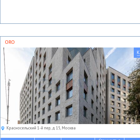
ORO
К
Красносельский 1-й пер, д 15, Москва