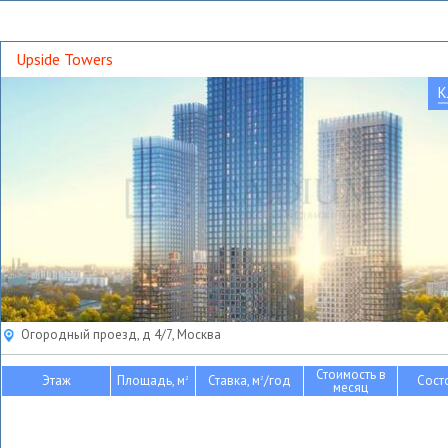
Upside Towers
К
Огородный проезд, д 4/7, Москва
Стоимость в
Этаж
Площадь, м
Ставка, м
/год
Сост
2
2
месяц