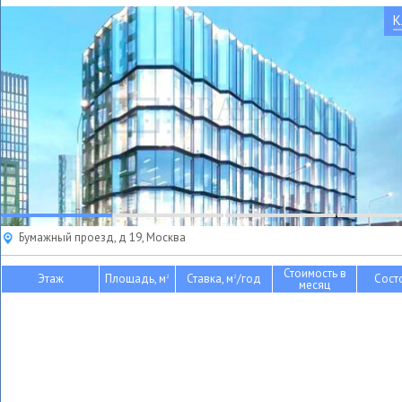
К
Бумажный проезд, д 19, Москва
Стоимость в
Этаж
Площадь, м
Ставка, м
/год
Сост
2
2
месяц