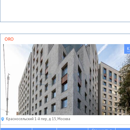
ORO
К
Красносельский 1-й пер, д 15, Москва