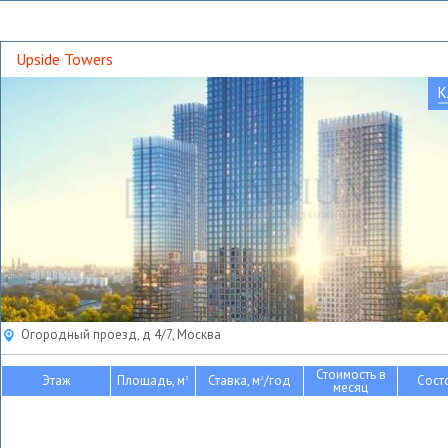
Upside Towers
К
Огородный проезд, д 4/7, Москва
Стоимость в
Этаж
Площадь, м
Ставка, м
/год
Сост
2
2
месяц