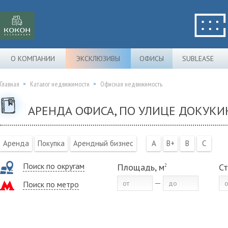
О КОМПАНИИ
ЭКСКЛЮЗИВЫ
ОФИСЫ
SUBLEASE
Главная
Каталог недвижимости
Офисная недвижимость
АРЕНДА ОФИСА, ПО УЛИЦЕ ДОКУКИН
Аренда
Покупка
Арендный бизнес
A
B+
B
C
Поиск по округам
Площадь, м
Ст
2
Поиск по метро