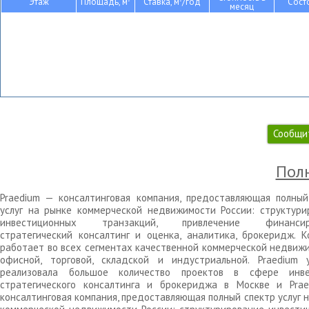
Этаж
Площадь, м
Ставка, м
/год
Сост
месяц
Сообщи
Полн
Praedium — консалтинговая компания, предоставляющая полный
услуг на рынке коммерческой недвижимости России: структури
инвестиционных транзакций, привлечение финансиро
стратегический консалтинг и оценка, аналитика, брокеридж. К
работает во всех сегментах качественной коммерческой недвижи
офисной, торговой, складской и индустриальной. Praedium 
реализовала большое количество проектов в сфере инве
стратегического консалтинга и брокериджа в Москве и Pra
консалтинговая компания, предоставляющая полный спектр услуг 