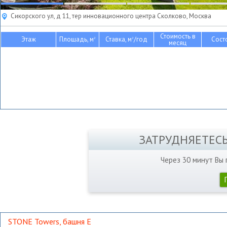
Сикорского ул, д 11, тер инновационного центра Сколково, Москва
Стоимость в
Этаж
Площадь, м
Ставка, м
/год
Сост
2
2
месяц
ЗАТРУДНЯЕТЕС
Через 30 минут Вы
STONE Towers, башня Е