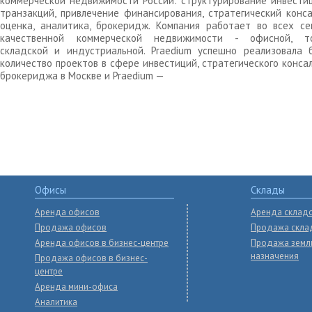
коммерческой недвижимости России: структурирование инвести
транзакций, привлечение финансирования, стратегический конса
оценка, аналитика, брокеридж. Компания работает во всех се
качественной коммерческой недвижимости - офисной, то
складской и индустриальной. Praedium успешно реализовала 
количество проектов в сфере инвестиций, стратегического конса
брокериджа в Москве и Praedium —
Офисы
Склады
Аренда офисов
Аренда склад
Продажа офисов
Продажа скла
Аренда офисов в бизнес-центре
Продажа земл
назначения
Продажа офисов в бизнес-
центре
Аренда мини-офиса
Аналитика