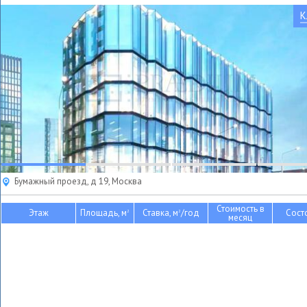
К
Бумажный проезд, д 19, Москва
Стоимость в
Этаж
Площадь, м
Ставка, м
/год
Сост
2
2
месяц