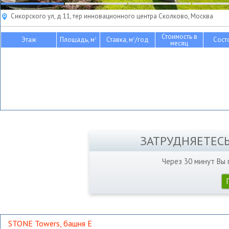
Сикорского ул, д 11, тер инновационного центра Сколково, Москва
Стоимость в
Этаж
Площадь, м
Ставка, м
/год
Сост
2
2
месяц
ЗАТРУДНЯЕТЕС
Через 30 минут Вы
STONE Towers, башня Е