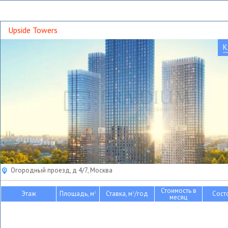
Upside Towers
К
Огородный проезд, д 4/7, Москва
Стоимость в
Этаж
Площадь, м
Ставка, м
/год
Сост
2
2
месяц