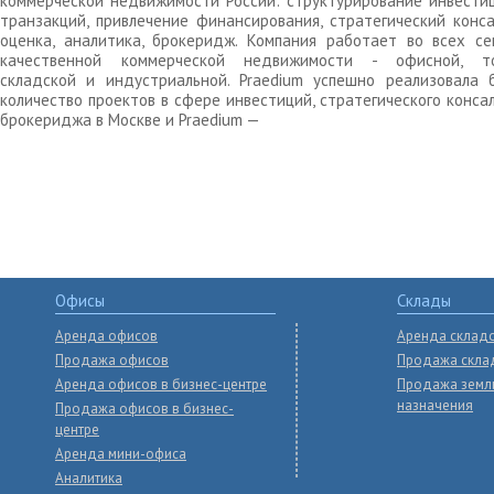
коммерческой недвижимости России: структурирование инвести
транзакций, привлечение финансирования, стратегический конса
оценка, аналитика, брокеридж. Компания работает во всех се
качественной коммерческой недвижимости - офисной, то
складской и индустриальной. Praedium успешно реализовала 
количество проектов в сфере инвестиций, стратегического конса
брокериджа в Москве и Praedium —
Офисы
Склады
Аренда офисов
Аренда склад
Продажа офисов
Продажа скла
Аренда офисов в бизнес-центре
Продажа земл
назначения
Продажа офисов в бизнес-
центре
Аренда мини-офиса
Аналитика