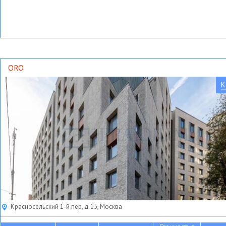
ORO
К
Красносельский 1-й пер, д 15, Москва