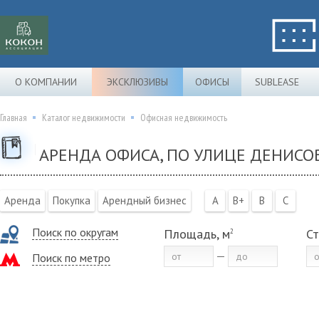
О КОМПАНИИ
ЭКСКЛЮЗИВЫ
ОФИСЫ
SUBLEASE
Главная
Каталог недвижимости
Офисная недвижимость
АРЕНДА ОФИСА, ПО УЛИЦЕ ДЕНИСО
Аренда
Покупка
Арендный бизнес
A
B+
B
C
Поиск по округам
Площадь, м
Ст
2
Поиск по метро