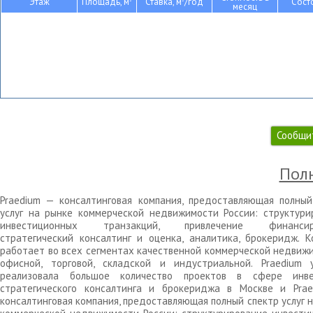
Этаж
Площадь, м
Ставка, м
/год
Сост
месяц
Сообщи
Полн
Praedium — консалтинговая компания, предоставляющая полный
услуг на рынке коммерческой недвижимости России: структури
инвестиционных транзакций, привлечение финансиро
стратегический консалтинг и оценка, аналитика, брокеридж. К
работает во всех сегментах качественной коммерческой недвижи
офисной, торговой, складской и индустриальной. Praedium 
реализовала большое количество проектов в сфере инве
стратегического консалтинга и брокериджа в Москве и Pra
консалтинговая компания, предоставляющая полный спектр услуг 