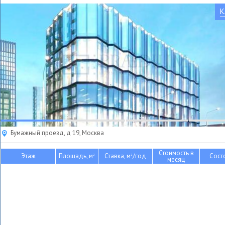
К
Бумажный проезд, д 19, Москва
Стоимость в
Этаж
Площадь, м
Ставка, м
/год
Сост
2
2
месяц