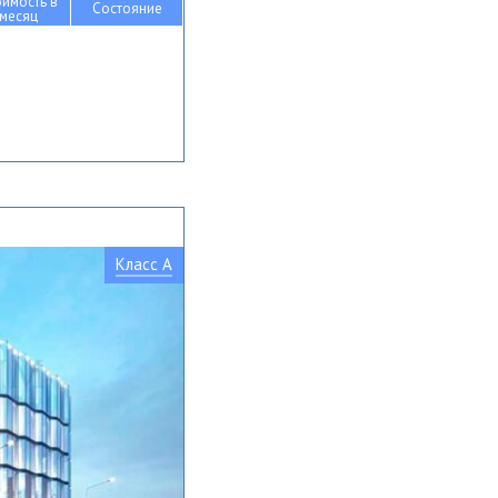
оимость в
Состояние
месяц
Класс A