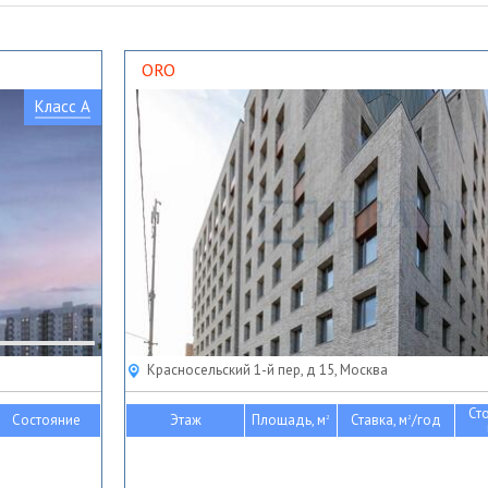
ORO
Класс A
Красносельский 1-й пер, д 15, Москва
Ст
Состояние
Этаж
Площадь, м
Ставка, м
/год
2
2