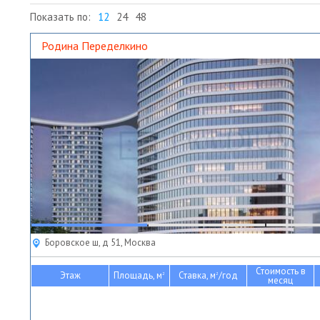
Показать по:
12
24
48
Родина Переделкино
Боровское ш, д 51, Москва
Стоимость в
Этаж
Площадь, м
Ставка, м
/год
2
2
месяц