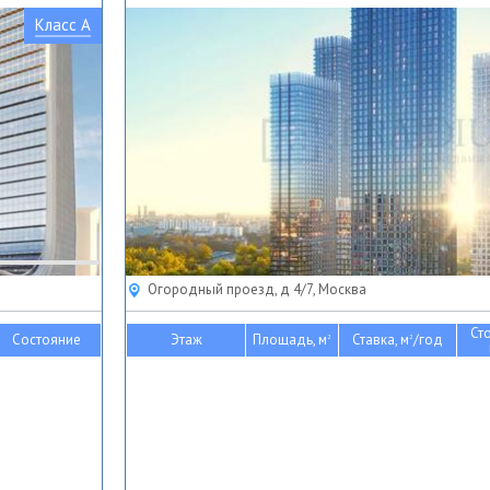
Класс A
Огородный проезд, д 4/7, Москва
Ст
Состояние
Этаж
Площадь, м
Ставка, м
/год
2
2