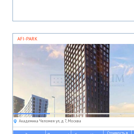
AFI-PARK
Академика Челомея ул, д 7, Москва
Стоимость в
2
2