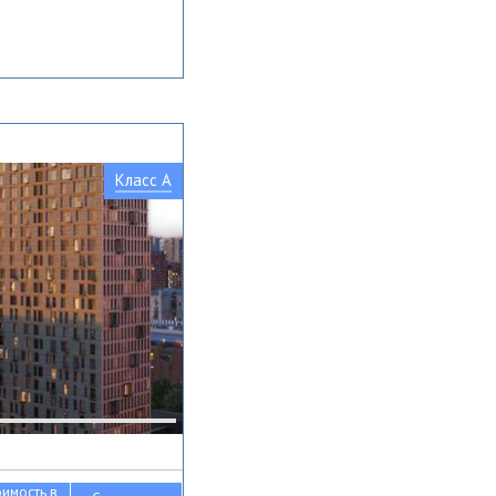
Класс A
оимость в