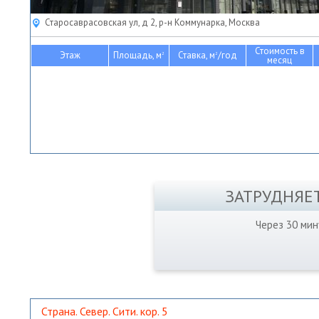
Старосаврасовская ул, д 2, р-н Коммунарка, Москва
Стоимость в
Этаж
Площадь, м
Ставка, м
/год
2
2
месяц
ЗАТРУДНЯЕ
Через 30 ми
Страна. Север. Сити. кор. 5