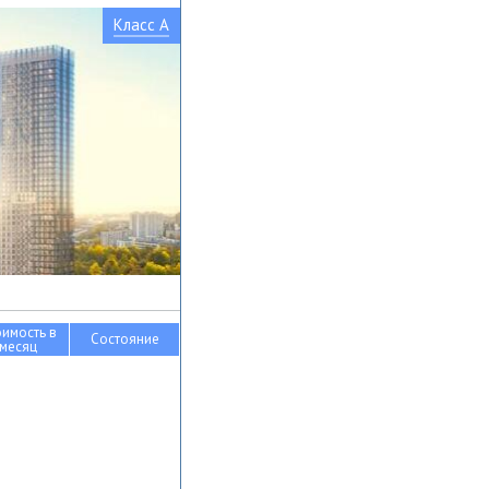
Класс A
оимость в
Состояние
месяц