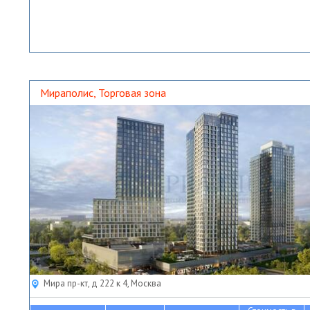
Мираполис, Торговая зона
Мира пр-кт, д 222 к 4, Москва