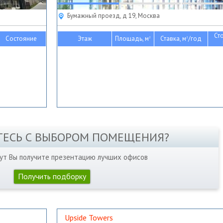
Бумажный проезд, д 19, Москва
Ст
Состояние
Этаж
Площадь, м
Ставка, м
/год
2
2
ТЕСЬ С ВЫБОРОМ ПОМЕЩЕНИЯ?
нут Вы получите презентацию лучших офисов
Получить подборку
Upside Towers