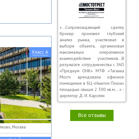
«…Сопровождающий сделку
брокер произвел глубокий
анализ рынка, участвовал в
выборе объекта, организовал
Класс A
максимально оперативное
взаимодействие участников…В
результате сотрудничества с ЗАО
«Предиум ОНК» МТФ «Таганка
Мост» арендовала офисное
помещение в БЦ «Ньютон Плаза»
площадью свыше 2 300 кв.м.…» -
директор Д. И. Карслян
Все отзывы
олково, Москва