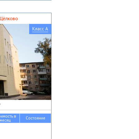
 Щёлково
Класс A
о
оимость в
Состояние
месяц