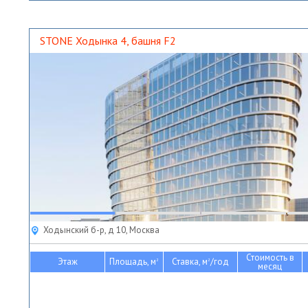
STONE Ходынка 4, башня F2
Ходынский б-р, д 10, Москва
Стоимость в
Этаж
Площадь, м
Ставка, м
/год
2
2
месяц