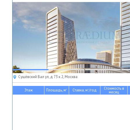
Сущёвский Вал ул, д 73 к 2, Москва
Стоимость в
Этаж
Площадь, м
Ставка, м
/год
2
2
месяц