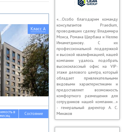
«…Особо благодарим команду
консультантов Praedium,
Класс A
проводивших сделку: Владимира
Моиса, Романа Щербака и Неллю
Имаметдинову. С их
профессиональной поддержкой
и высокой квалификацией, нашей
компании удалось подобрать
высококлассный офис на VIP-
этаже делового центра, который
обладает привлекательными
видовыми характеристиками и
предоставляет возможность
комфортного размещения для
сотрудников нашей компании…»
- генеральный директор А. С.
оимость в
Минаков
Состояние
месяц