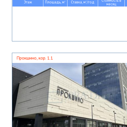
Стоимость в
Этаж
Площадь, м
Ставка, м
/год
2
2
месяц
Прокшино, кор. 1.1