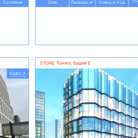
Ст
Состояние
Этаж
Площадь, м
Ставка, м
/год
2
2
STONE Towers, башня Е
Класс A