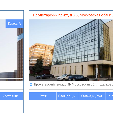
Пролетарский пр-кт, д 3Б, Московская обл. г
Класс A
Пролетарский пр-кт, д 3Б, Московская обл. г Щёлков
Ст
Состояние
Этаж
Площадь, м
Ставка, м
/год
2
2