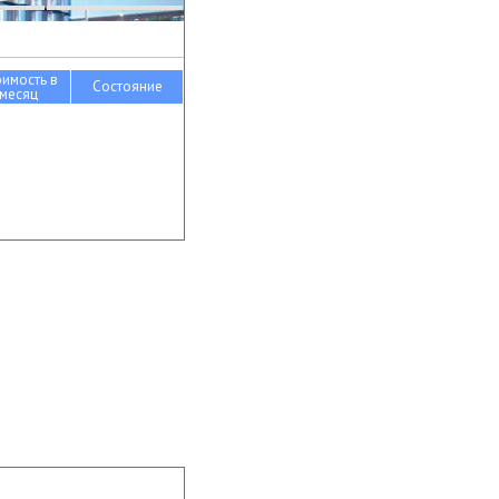
оимость в
Состояние
месяц