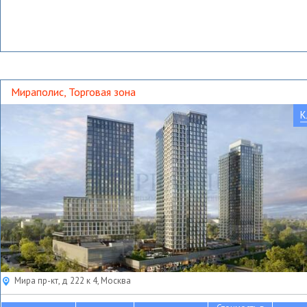
Мираполис, Торговая зона
К
Мира пр-кт, д 222 к 4, Москва