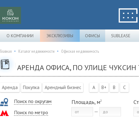
О КОМПАНИИ
ЭКСКЛЮЗИВЫ
ОФИСЫ
SUBLEASE
Главная
Каталог недвижимости
Офисная недвижимость
АРЕНДА ОФИСА, ПО УЛИЦЕ ЧУКСИН
Аренда
Покупка
Арендный бизнес
A
B+
B
C
Поиск по округам
Площадь, м
Ст
2
Поиск по метро