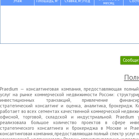
Этаж
Площадь, м
Ставка, м
/год
Сост
месяц
Сообщи
Полн
Praedium — консалтинговая компания, предоставляющая полный
услуг на рынке коммерческой недвижимости России: структури
инвестиционных транзакций, привлечение финансиро
стратегический консалтинг и оценка, аналитика, брокеридж. К
работает во всех сегментах качественной коммерческой недвижи
офисной, торговой, складской и индустриальной. Praedium 
реализовала большое количество проектов в сфере инве
стратегического консалтинга и брокериджа в Москве и Pra
консалтинговая компания, предоставляющая полный спектр услуг 