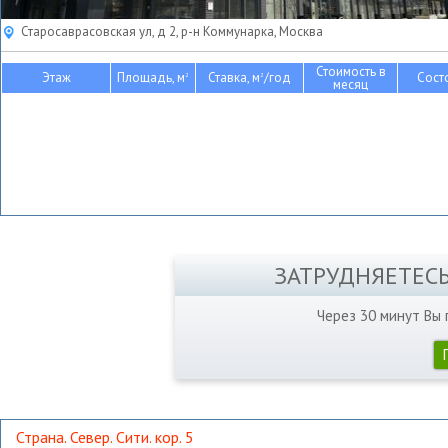
Старосаврасовская ул, д 2, р-н Коммунарка, Москва
Стоимость в
Этаж
Площадь, м
Ставка, м
/год
Сост
2
2
месяц
ЗАТРУДНЯЕТЕС
Через 30 минут Вы
Страна. Север. Сити. кор. 5