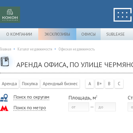
О КОМПАНИИ
ЭКСКЛЮЗИВЫ
ОФИСЫ
SUBLEASE
Главная
Каталог недвижимости
Офисная недвижимость
АРЕНДА ОФИСА, ПО УЛИЦЕ ЧЕРМЯН
Аренда
Покупка
Арендный бизнес
A
B+
B
C
Поиск по округам
Площадь, м
Ст
2
Поиск по метро