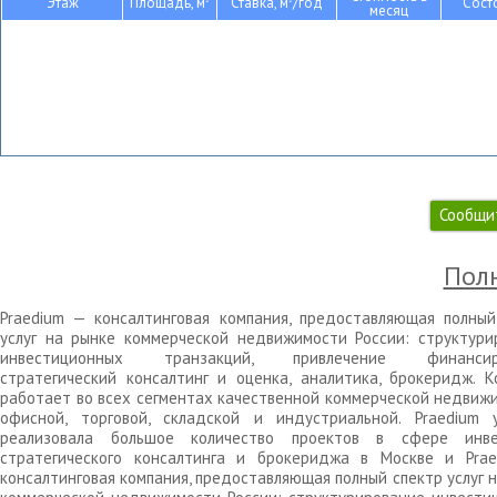
Этаж
Площадь, м
Ставка, м
/год
Сост
месяц
Сообщи
Полн
Praedium — консалтинговая компания, предоставляющая полный
услуг на рынке коммерческой недвижимости России: структури
инвестиционных транзакций, привлечение финансиро
стратегический консалтинг и оценка, аналитика, брокеридж. К
работает во всех сегментах качественной коммерческой недвижи
офисной, торговой, складской и индустриальной. Praedium 
реализовала большое количество проектов в сфере инве
стратегического консалтинга и брокериджа в Москве и Pra
консалтинговая компания, предоставляющая полный спектр услуг 