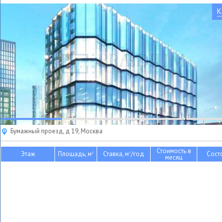
К
Бумажный проезд, д 19, Москва
Стоимость в
Этаж
Площадь, м
Ставка, м
/год
Сост
2
2
месяц