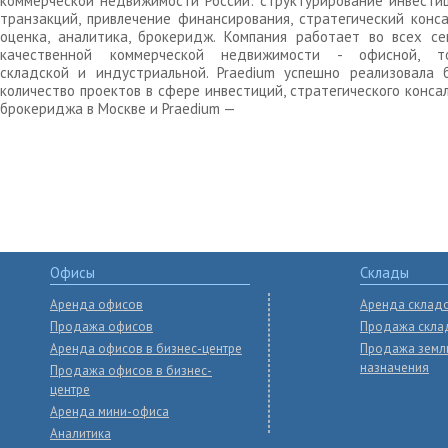
коммерческой недвижимости России: структурирование инвести
транзакций, привлечение финансирования, стратегический конса
оценка, аналитика, брокеридж. Компания работает во всех се
качественной коммерческой недвижимости - офисной, то
складской и индустриальной. Praedium успешно реализовала 
количество проектов в сфере инвестиций, стратегического конса
брокериджа в Москве и Praedium —
Офисы
Склады
Аренда офисов
Аренда склад
Продажа офисов
Продажа скла
Аренда офисов в бизнес-центре
Продажа земл
назначения
Продажа офисов в бизнес-
центре
Аренда мини-офиса
Аналитика