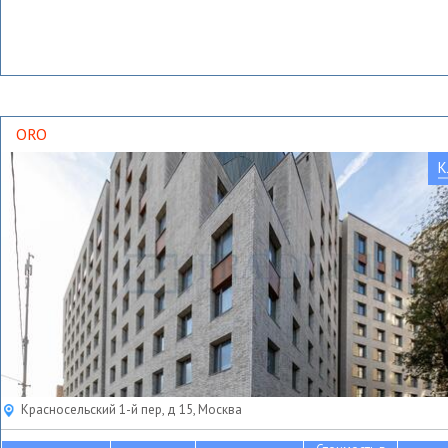
ORO
К
Красносельский 1-й пер, д 15, Москва