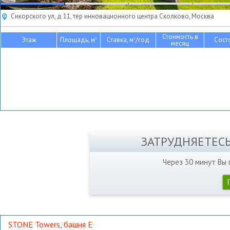
Сикорского ул, д 11, тер инновационного центра Сколково, Москва
Стоимость в
Этаж
Площадь, м
Ставка, м
/год
Сост
2
2
месяц
ЗАТРУДНЯЕТЕС
Через 30 минут Вы
STONE Towers, башня Е