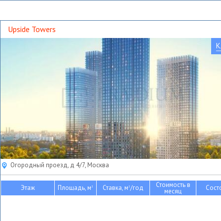
Upside Towers
К
Огородный проезд, д 4/7, Москва
Стоимость в
Этаж
Площадь, м
Ставка, м
/год
Сост
2
2
месяц