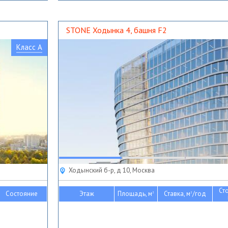
STONE Ходынка 4, башня F2
Класс A
Ходынский б-р, д 10, Москва
Ст
Состояние
Этаж
Площадь, м
Ставка, м
/год
2
2