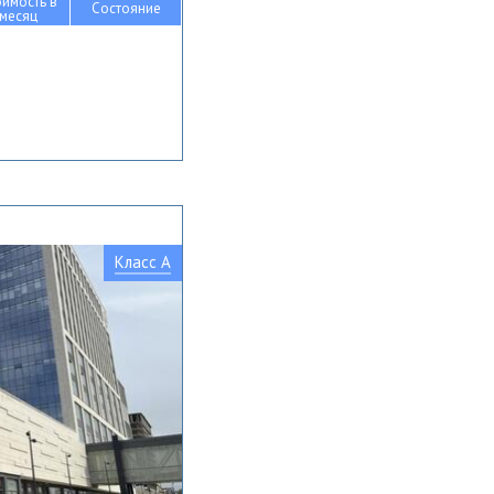
оимость в
Состояние
месяц
Класс A