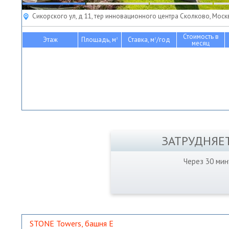
Сикорского ул, д 11, тер инновационного центра Сколково, Моск
Стоимость в
Этаж
Площадь, м
Ставка, м
/год
2
2
месяц
ЗАТРУДНЯЕ
Через 30 ми
STONE Towers, башня Е