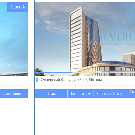
Класс A
Сущёвский Вал ул, д 73 к 2, Москва
Ст
Состояние
Этаж
Площадь, м
Ставка, м
/год
2
2