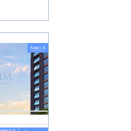
Класс A
оимость в