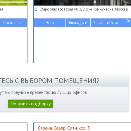
ва
Старосаврасовская ул, д 2, р-н Коммунарка, Москва
Ст
Состояние
Этаж
Площадь, м
Ставка, м
/год
2
2
ТЕСЬ С ВЫБОРОМ ПОМЕЩЕНИЯ?
нут Вы получите презентацию лучших офисов
Получить подборку
Страна. Север. Сити. кор. 5