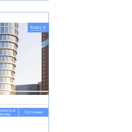
Класс A
оимость в
Состояние
месяц