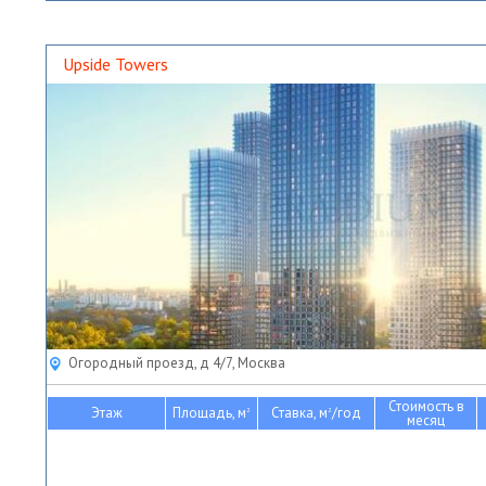
Upside Towers
Огородный проезд, д 4/7, Москва
Стоимость в
Этаж
Площадь, м
Ставка, м
/год
2
2
месяц