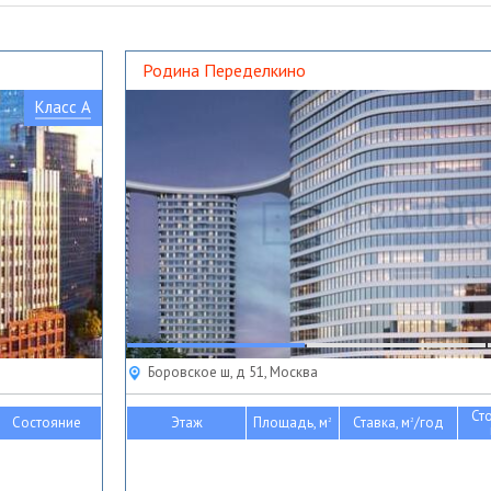
Родина Переделкино
Класс A
Боровское ш, д 51, Москва
Ст
Состояние
Этаж
Площадь, м
Ставка, м
/год
2
2