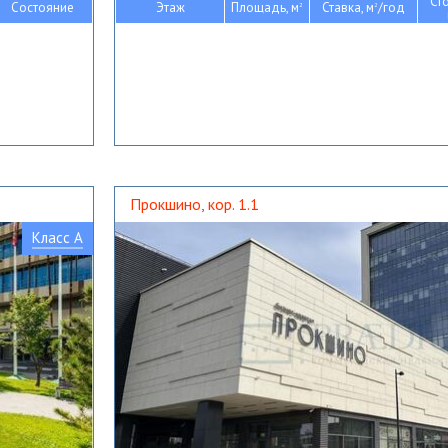
Ст
Состояние
Этаж
Площадь, м
Ставка, м
/год
2
2
Прокшино, кор. 1.1
Класс A