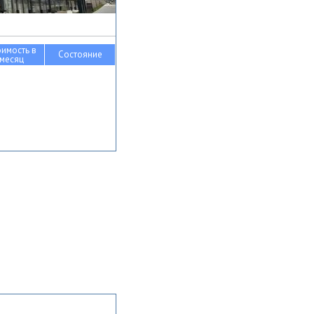
оимость в
Состояние
месяц