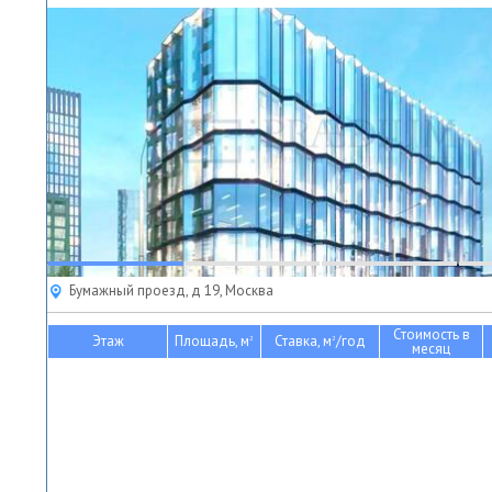
Бумажный проезд, д 19, Москва
Стоимость в
Этаж
Площадь, м
Ставка, м
/год
2
2
месяц