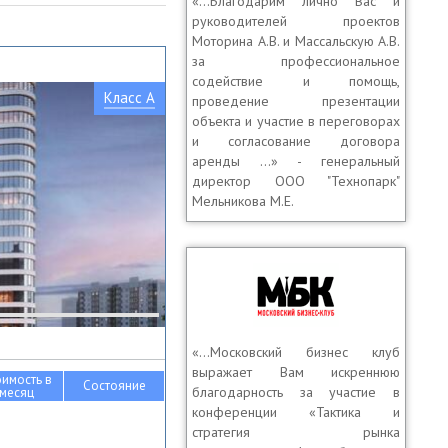
«…Благодарим лично Вас и
руководителей проектов
Моторина А.В. и Массальскую А.В.
за профессиональное
содействие и помощь,
Класс A
проведение презентации
объекта и участие в переговорах
и согласование договора
аренды …» - генеральный
директор OOO "Технопарк"
Мельникова М.Е.
«…Московский бизнес клуб
выражает Вам искреннюю
оимость в
Состояние
благодарность за участие в
месяц
конференции «Тактика и
стратегия рынка