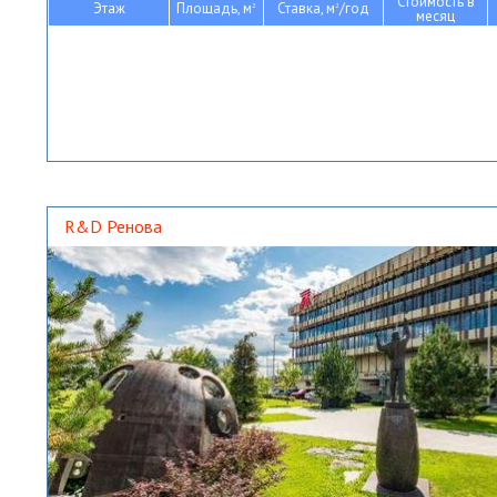
Стоимость в
Этаж
Площадь, м
Ставка, м
/год
2
2
месяц
R&D Ренова