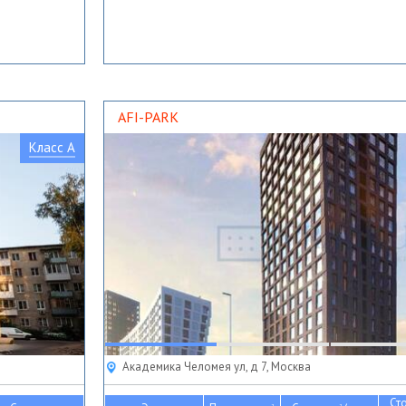
AFI-PARK
Класс A
Академика Челомея ул, д 7, Москва
Ст
2
2