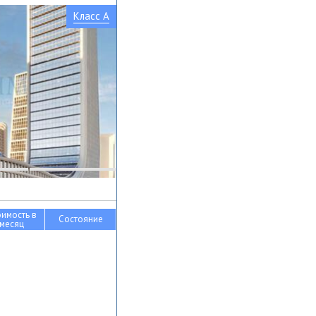
Класс A
оимость в
Состояние
месяц