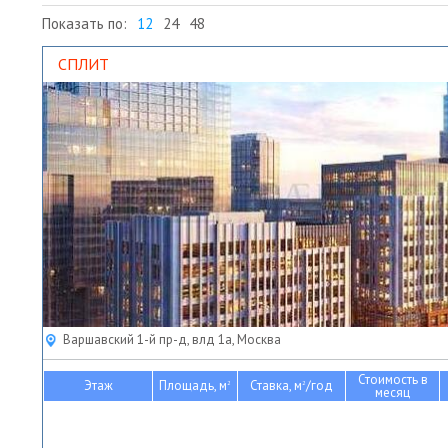
Показать по:
12
24
48
СПЛИТ
Варшавский 1-й пр-д, влд 1а, Москва
Стоимость в
Этаж
Площадь, м
Ставка, м
/год
2
2
месяц