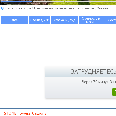
Сикорского ул, д 11, тер инновационного центра Сколково, Москва
Стоимость в
Этаж
Площадь, м
Ставка, м
/год
Сост
2
2
месяц
ЗАТРУДНЯЕТЕС
Через 30 минут Вы
STONE Towers, башня Е