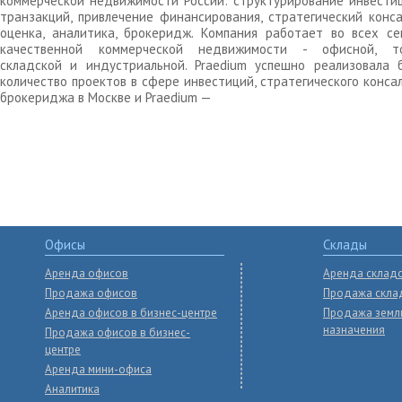
коммерческой недвижимости России: структурирование инвести
транзакций, привлечение финансирования, стратегический конса
оценка, аналитика, брокеридж. Компания работает во всех се
качественной коммерческой недвижимости - офисной, то
складской и индустриальной. Praedium успешно реализовала 
количество проектов в сфере инвестиций, стратегического конса
брокериджа в Москве и Praedium —
Офисы
Склады
Аренда офисов
Аренда склад
Продажа офисов
Продажа скла
Аренда офисов в бизнес-центре
Продажа земл
назначения
Продажа офисов в бизнес-
центре
Аренда мини-офиса
Аналитика