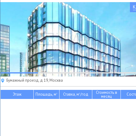
К
Бумажный проезд, д 19, Москва
Стоимость в
Этаж
Площадь, м
Ставка, м
/год
Сост
2
2
месяц