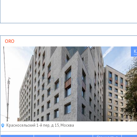
ORO
К
Красносельский 1-й пер, д 15, Москва