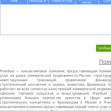
Этаж
Площадь, м
Ставка, м
/год
Сост
месяц
Сообщи
Полн
Praedium — консалтинговая компания, предоставляющая полный
услуг на рынке коммерческой недвижимости России: структури
инвестиционных транзакций, привлечение финансиро
стратегический консалтинг и оценка, аналитика, брокеридж. К
работает во всех сегментах качественной коммерческой недвижи
офисной, торговой, складской и индустриальной. Praedium 
реализовала большое количество проектов в сфере инве
стратегического консалтинга и брокериджа в Москве и Pra
консалтинговая компания, предоставляющая полный спектр услуг 