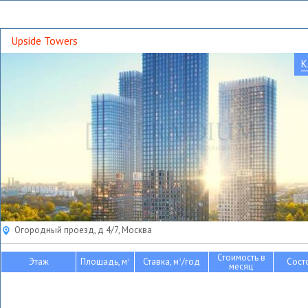
Upside Towers
К
Огородный проезд, д 4/7, Москва
Стоимость в
Этаж
Площадь, м
Ставка, м
/год
Сост
2
2
месяц