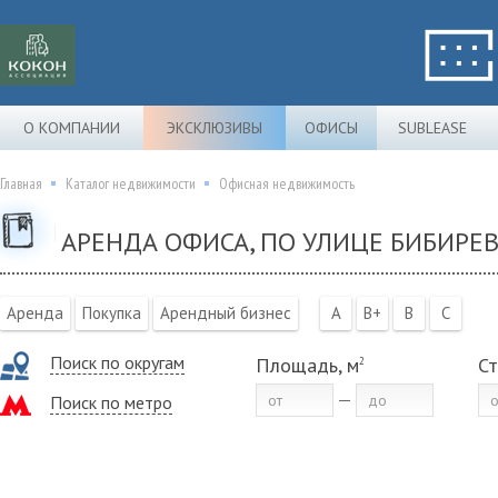
О КОМПАНИИ
ЭКСКЛЮЗИВЫ
ОФИСЫ
SUBLEASE
Главная
Каталог недвижимости
Офисная недвижимость
АРЕНДА ОФИСА, ПО УЛИЦЕ БИБИРЕВ
Аренда
Покупка
Арендный бизнес
A
B+
B
C
Поиск по округам
Площадь, м
Ст
2
Поиск по метро