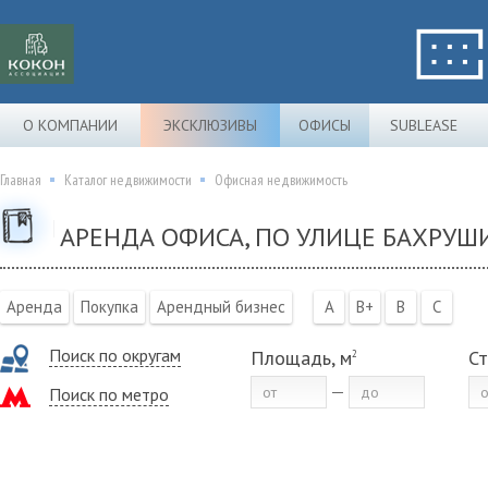
О КОМПАНИИ
ЭКСКЛЮЗИВЫ
ОФИСЫ
SUBLEASE
Главная
Каталог недвижимости
Офисная недвижимость
АРЕНДА ОФИСА, ПО УЛИЦЕ БАХРУШИ
Аренда
Покупка
Арендный бизнес
A
B+
B
C
Поиск по округам
Площадь, м
Ст
2
Поиск по метро