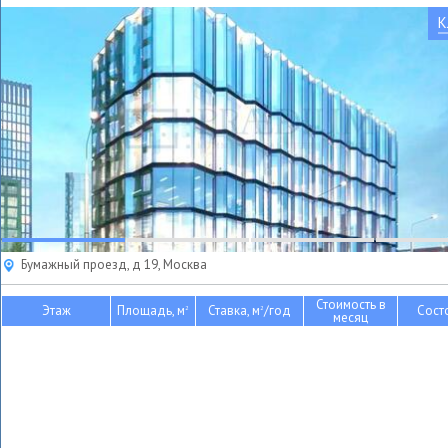
К
Бумажный проезд, д 19, Москва
Стоимость в
Этаж
Площадь, м
Ставка, м
/год
Сост
2
2
месяц