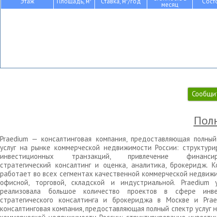
Этаж
Площадь, м
Ставка, м
/год
Сост
месяц
Сообщи
Полн
Praedium — консалтинговая компания, предоставляющая полный
услуг на рынке коммерческой недвижимости России: структури
инвестиционных транзакций, привлечение финансиро
стратегический консалтинг и оценка, аналитика, брокеридж. К
работает во всех сегментах качественной коммерческой недвижи
офисной, торговой, складской и индустриальной. Praedium 
реализовала большое количество проектов в сфере инве
стратегического консалтинга и брокериджа в Москве и Pra
консалтинговая компания, предоставляющая полный спектр услуг 