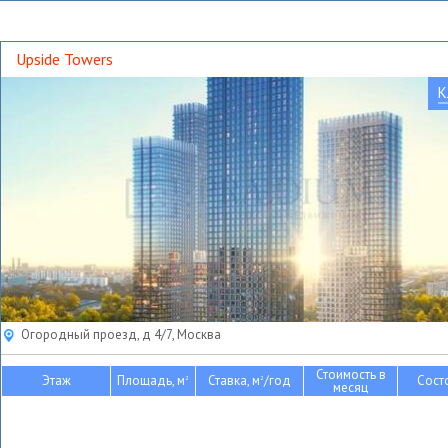
Upside Towers
К
Огородный проезд, д 4/7, Москва
Стоимость в
Этаж
Площадь, м
Ставка, м
/год
Сост
2
2
месяц