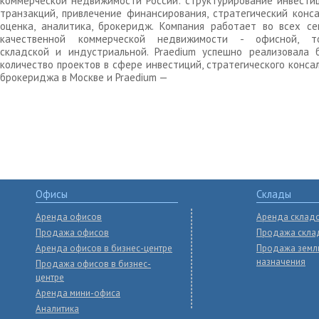
коммерческой недвижимости России: структурирование инвести
транзакций, привлечение финансирования, стратегический конса
оценка, аналитика, брокеридж. Компания работает во всех се
качественной коммерческой недвижимости - офисной, то
складской и индустриальной. Praedium успешно реализовала 
количество проектов в сфере инвестиций, стратегического конса
брокериджа в Москве и Praedium —
Офисы
Склады
Аренда офисов
Аренда склад
Продажа офисов
Продажа скла
Аренда офисов в бизнес-центре
Продажа земл
назначения
Продажа офисов в бизнес-
центре
Аренда мини-офиса
Аналитика