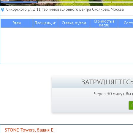
Сикорского ул, д 11, тер инновационного центра Сколково, Москва
Стоимость в
Этаж
Площадь, м
Ставка, м
/год
Сост
2
2
месяц
ЗАТРУДНЯЕТЕС
Через 30 минут Вы
STONE Towers, башня Е