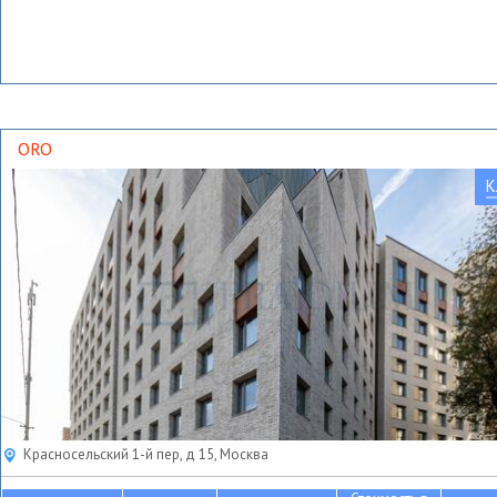
ORO
К
Красносельский 1-й пер, д 15, Москва