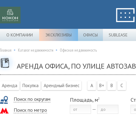
О КОМПАНИИ
ЭКСКЛЮЗИВЫ
ОФИСЫ
SUBLEASE
Главная
Каталог недвижимости
Офисная недвижимость
АРЕНДА ОФИСА, ПО УЛИЦЕ АВТОЗАВ
Аренда
Покупка
Арендный бизнес
A
B+
B
C
Поиск по округам
Площадь, м
Ст
2
Поиск по метро