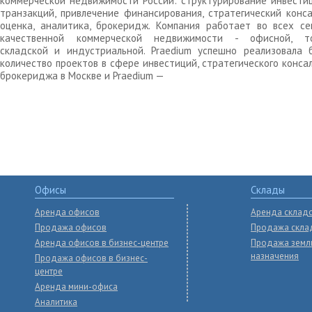
коммерческой недвижимости России: структурирование инвести
транзакций, привлечение финансирования, стратегический конса
оценка, аналитика, брокеридж. Компания работает во всех се
качественной коммерческой недвижимости - офисной, то
складской и индустриальной. Praedium успешно реализовала 
количество проектов в сфере инвестиций, стратегического конса
брокериджа в Москве и Praedium —
Офисы
Склады
Аренда офисов
Аренда склад
Продажа офисов
Продажа скла
Аренда офисов в бизнес-центре
Продажа земл
назначения
Продажа офисов в бизнес-
центре
Аренда мини-офиса
Аналитика