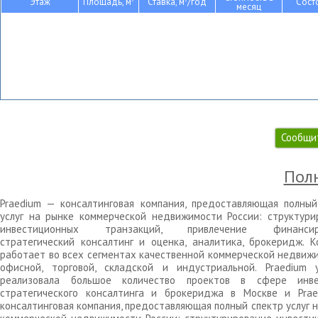
Этаж
Площадь, м
Ставка, м
/год
Сост
месяц
Сообщи
Полн
Praedium — консалтинговая компания, предоставляющая полный
услуг на рынке коммерческой недвижимости России: структури
инвестиционных транзакций, привлечение финансиро
стратегический консалтинг и оценка, аналитика, брокеридж. К
работает во всех сегментах качественной коммерческой недвижи
офисной, торговой, складской и индустриальной. Praedium 
реализовала большое количество проектов в сфере инве
стратегического консалтинга и брокериджа в Москве и Pra
консалтинговая компания, предоставляющая полный спектр услуг 