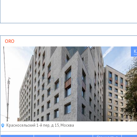
ORO
К
Красносельский 1-й пер, д 15, Москва