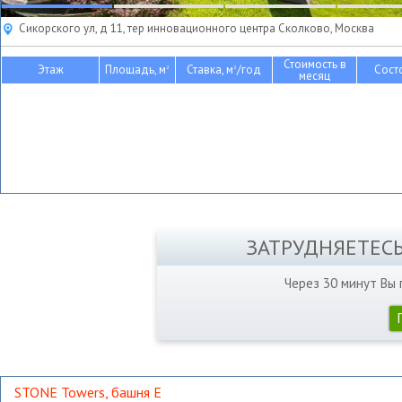
Сикорского ул, д 11, тер инновационного центра Сколково, Москва
Стоимость в
Этаж
Площадь, м
Ставка, м
/год
Сост
2
2
месяц
ЗАТРУДНЯЕТЕС
Через 30 минут Вы
STONE Towers, башня Е