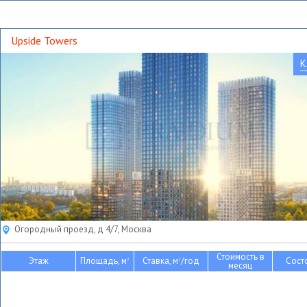
Upside Towers
К
Огородный проезд, д 4/7, Москва
Стоимость в
Этаж
Площадь, м
Ставка, м
/год
Сост
2
2
месяц