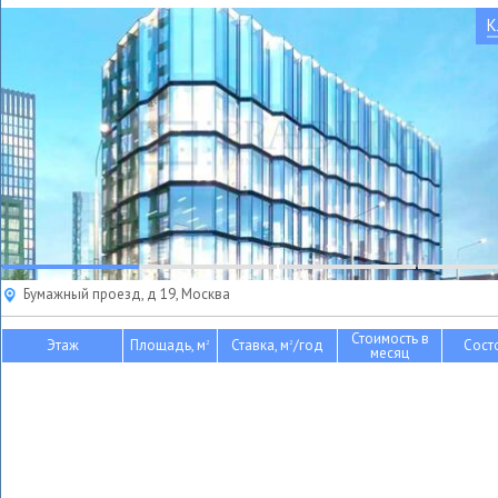
К
Бумажный проезд, д 19, Москва
Стоимость в
Этаж
Площадь, м
Ставка, м
/год
Сост
2
2
месяц