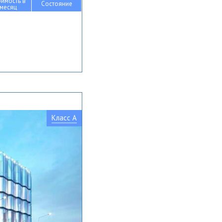
оимость в
Состояние
месяц
Класс A