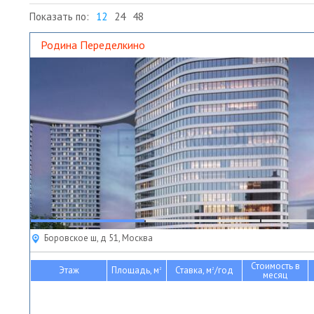
Показать по:
12
24
48
Родина Переделкино
Боровское ш, д 51, Москва
Стоимость в
Этаж
Площадь, м
Ставка, м
/год
2
2
месяц