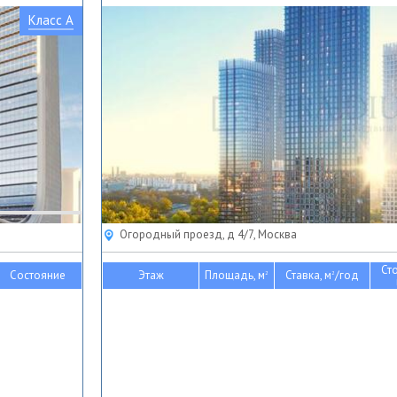
Класс A
Огородный проезд, д 4/7, Москва
Ст
Состояние
Этаж
Площадь, м
Ставка, м
/год
2
2