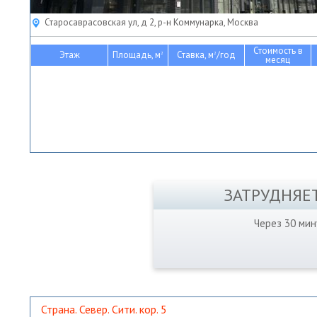
Старосаврасовская ул, д 2, р-н Коммунарка, Москва
Стоимость в
Этаж
Площадь, м
Ставка, м
/год
2
2
месяц
ЗАТРУДНЯЕ
Через 30 ми
Страна. Север. Сити. кор. 5