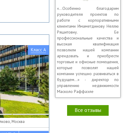
«…Особенно благодарим
руководителя проектов по
работе с корпоративными
клиентами Имаметдинову Неллю
Ряшитовну. Ее
профессиональные качества и
высокая квалификация
Класс A
позволили нашей компании
арендовать и приобрести
торговые и офисные помещения,
которые позволят нашей
компании успешно развиваться в
будущем...» - директор по
управлению недвижимости
Масколо Раффаэле
Все отзывы
олково, Москва