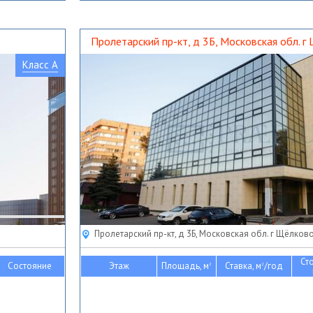
Пролетарский пр-кт, д 3Б, Московская обл. г
Класс A
Пролетарский пр-кт, д 3Б, Московская обл. г Щёлков
Ст
Состояние
Этаж
Площадь, м
Ставка, м
/год
2
2