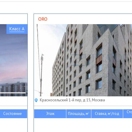
ORO
Класс A
Красносельский 1-й пер, д 15, Москва
Ст
Состояние
Этаж
Площадь, м
Ставка, м
/год
2
2