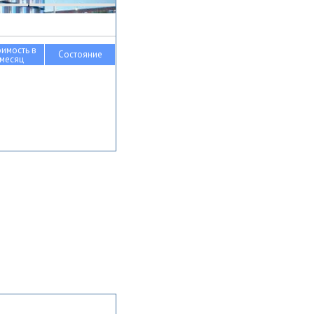
оимость в
Состояние
месяц