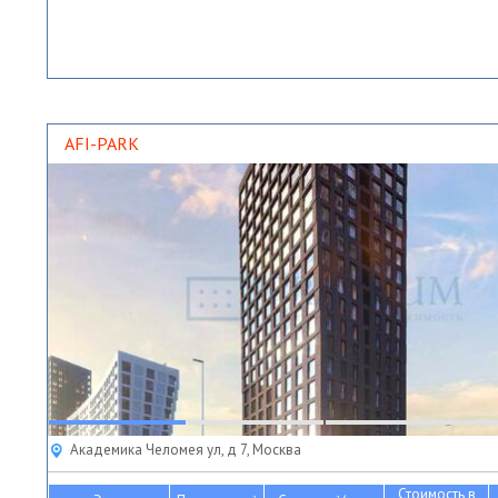
AFI-PARK
Академика Челомея ул, д 7, Москва
Стоимость в
2
2