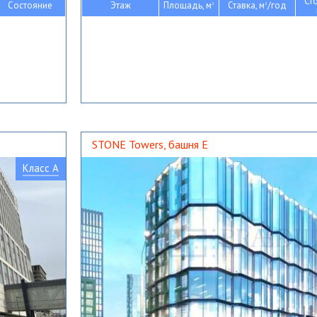
Ст
Состояние
Этаж
Площадь, м
Ставка, м
/год
2
2
STONE Towers, башня Е
Класс A