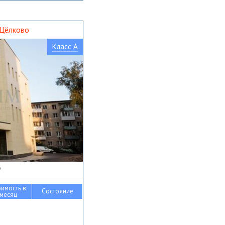
 Щёлково
Класс A
о
оимость в
Состояние
месяц