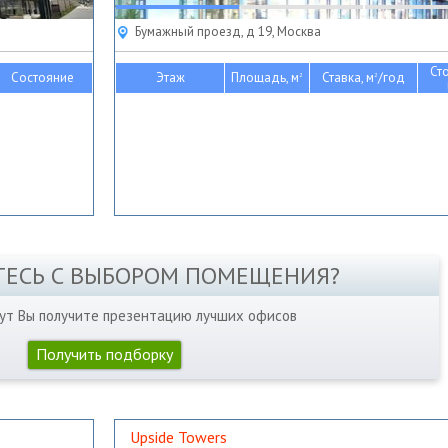
Бумажный проезд, д 19, Москва
Ст
Состояние
Этаж
Площадь, м
Ставка, м
/год
2
2
ТЕСЬ С ВЫБОРОМ ПОМЕЩЕНИЯ?
нут Вы получите презентацию лучших офисов
Получить подборку
Upside Towers