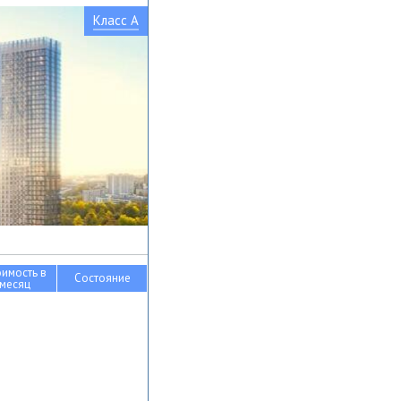
Класс A
оимость в
Состояние
месяц