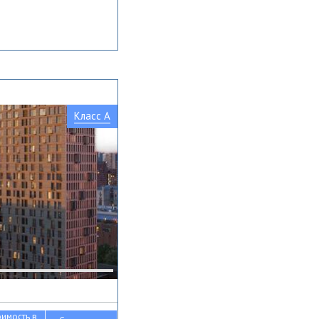
Класс A
оимость в