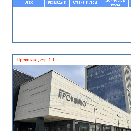
Стоимость в
Этаж
Площадь, м
Ставка, м
/год
2
2
месяц
Прокшино, кор. 1.1