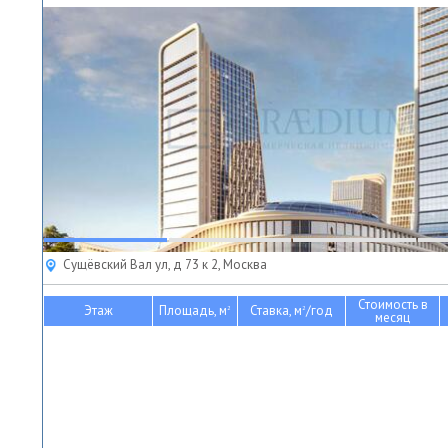
Сущёвский Вал ул, д 73 к 2, Москва
Стоимость в
Этаж
Площадь, м
Ставка, м
/год
2
2
месяц