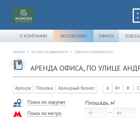
О КОМПАНИИ
ЭКСКЛЮЗИВЫ
ОФИСЫ
SUBLEA
Главная
Каталог недвижимости
Офисная недвижимость
АРЕНДА ОФИСА, ПО УЛИЦЕ АН
Аренда
Покупка
Арендный бизнес
A
B+
B
C
Поиск по округам
Площадь, м
2
Поиск по метро