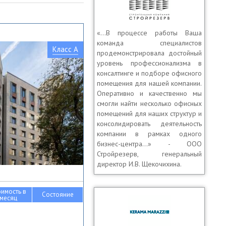
«…В процессе работы Ваша
команда специалистов
Класс A
продемонстрировала достойный
уровень профессионализма в
консалтинге и подборе офисного
помещения для нашей компании.
Оперативно и качественно мы
смогли найти несколько офисных
помещений для наших структур и
консолидировать деятельность
компании в рамках одного
бизнес-центра…» - ООО
Стройрезерв, генеральный
директор И.В. Щекочихина.
оимость в
Состояние
месяц