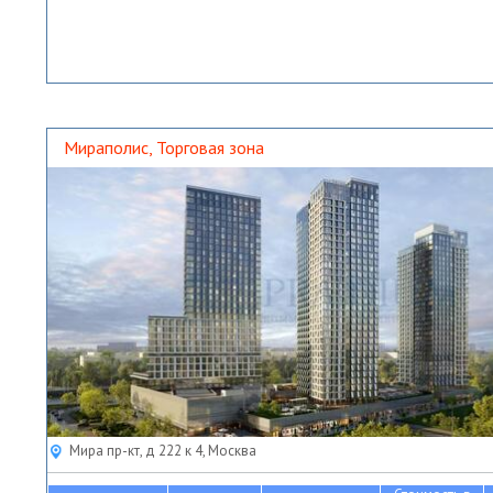
Мираполис, Торговая зона
Мира пр-кт, д 222 к 4, Москва