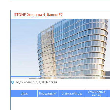
STONE Ходынка 4, башня F2
Ходынский б-р, д 10, Москва
Стоимость в
Этаж
Площадь, м
Ставка, м
/год
2
2
месяц