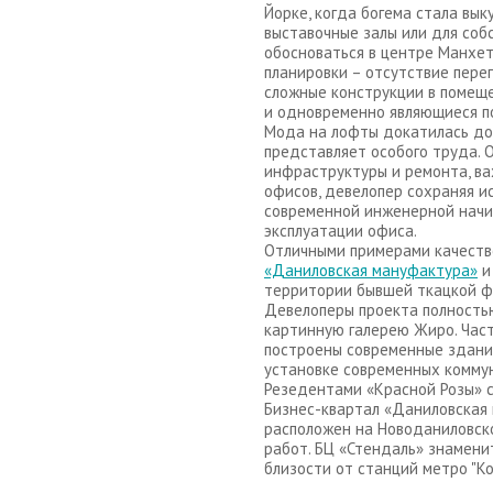
Йорке, когда богема стала вы
выставочные залы или для соб
обосноваться в центре Манхет
планировки – отсутствие пере
сложные конструкции в помеще
и одновременно являющиеся по
Мода на лофты докатилась до 
представляет особого труда. 
инфраструктуры и ремонта, ва
офисов, девелопер сохраняя и
современной инженерной начин
эксплуатации офиса.
Отличными примерами качеств
«Даниловская мануфактура»
и
территории бывшей ткацкой фа
Девелоперы проекта полность
картинную галерею Жиро. Част
построены современные здания
установке современных коммун
Резедентами «Красной Розы» с
Бизнес-квартал «Даниловская
расположен на Новоданиловск
работ. БЦ «Стендаль» знамени
близости от станций метро "Ко