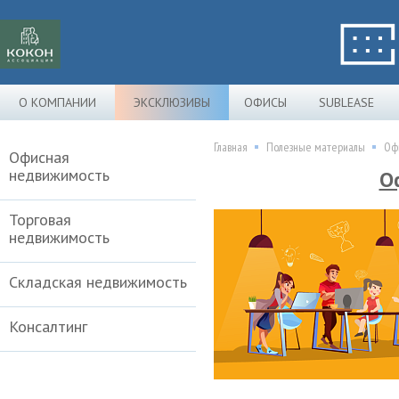
О КОМПАНИИ
ЭКСКЛЮЗИВЫ
ОФИСЫ
SUBLEASE
Главная
Полезные материалы
Офи
Офисная
недвижимость
О
Торговая
недвижимость
Складская недвижимость
Консалтинг