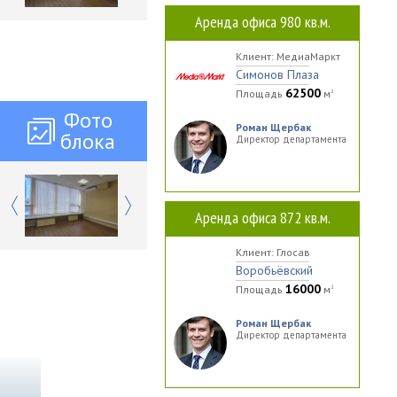
Аренда офиса 980 кв.м.
Клиент: МедиаМаркт
Симонов Плаза
62500
Площадь
м
2
Фото
Роман Щербак
блока
Директор департамента
Previous
Next
Аренда офиса 872 кв.м.
Клиент: Глосав
Воробьёвский
16000
Площадь
м
2
Роман Щербак
Директор департамента