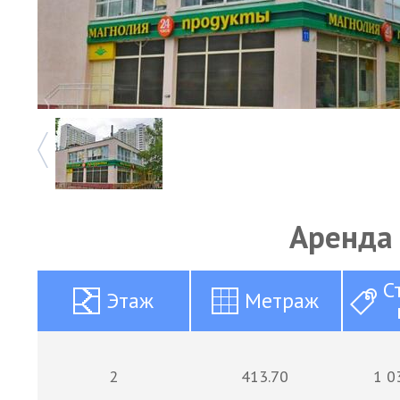
Аренда
С
Этаж
Метраж
2
413.70
1 0