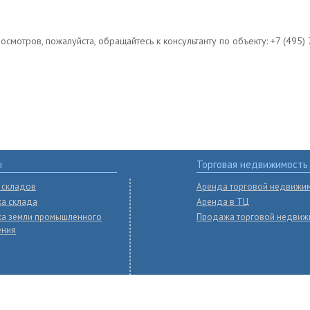
мотров, пожалуйста, обращайтесь к консультанту по объекту: +7 (495) 
ы
Торговая недвижимость
 складов
Аренда торговой недвижи
а склада
Аренда в ТЦ
а земли промышленного
Продажа торговой недвиж
ения