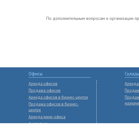
По дополнительным вопросам и организации прос
Офисы
Склад
Аренда офисов
Аренда
Продажа офисов
Продаж
Аренда офисов в бизнес-центре
Продаж
назнач
Продажа офисов в бизнес-
центре
Аренда мини-офиса
Аналитика
Рынок инвестиций