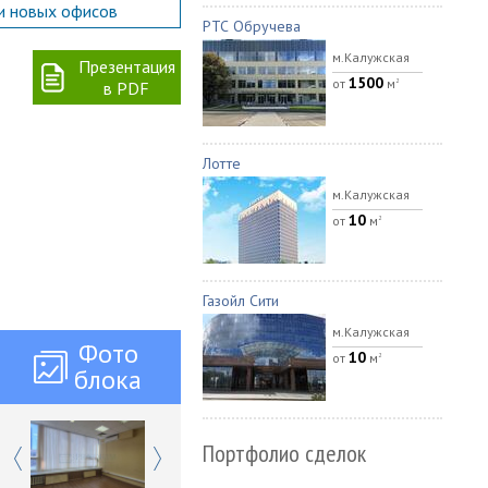
и новых офисов
РТС Обручева
м.Калужская
Презентация
1500
от
м
2
в PDF
Лотте
м.Калужская
10
от
м
2
Газойл Сити
м.Калужская
Фото
10
от
м
2
блока
Портфолио сделок
Previous
Next