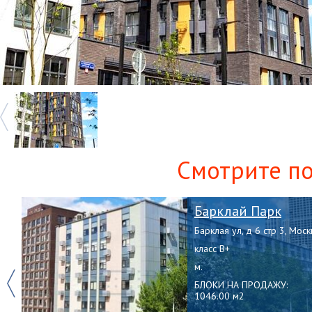
Смотрите п
Барклай Парк
Барклая ул, д 6 стр 3, Моск
класс B+
м.
Previous
БЛОКИ НА ПРОДАЖУ:
1046.00 м2