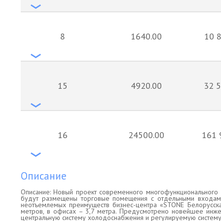
8
1640.00
10 8
15
4920.00
32 5
16
24500.00
161 
Описание
Описание: Новый проект современного многофункционального 
будут размещены торговые помещения с отдельными входами
неотъемлемых преимуществ бизнес-центра «STONE Белорусская
метров, в офисах – 3,7 метра. Предусмотрено новейшее инже
центральную систему холодоснабжения и регулируемую систему 