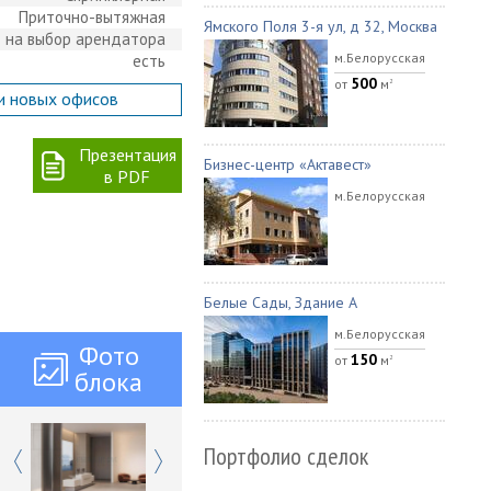
Приточно-вытяжная
Ямского Поля 3-я ул, д 32, Москва
на выбор арендатора
м.Белорусская
есть
500
от
м
2
и новых офисов
Презентация
Бизнес-центр «Актавест»
в PDF
м.Белорусская
Белые Сады, Здание А
м.Белорусская
Фото
150
от
м
2
блока
Портфолио сделок
Previous
Next