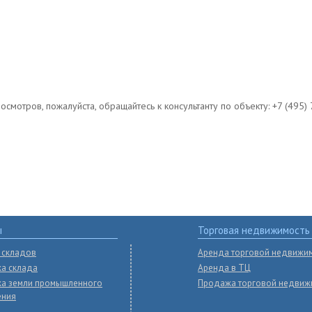
мотров, пожалуйста, обращайтесь к консультанту по объекту: +7 (495) 
ы
Торговая недвижимость
 складов
Аренда торговой недвижи
а склада
Аренда в ТЦ
а земли промышленного
Продажа торговой недвиж
ения