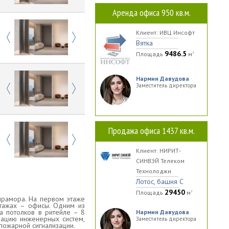
Аренда офиса 950 кв.м.
Клиент: ИВЦ Инсофт
Previous
Next
Вятка
9486.5
Площадь
м
2
Нармин Давудова
Заместитель директора
Previous
Next
Продажа офиса 1437 кв.м.
Previous
Next
Клиент: НИРИТ-
СИНВЭЙ Телеком
Технолоджи
Лотос, башня С
29450
Площадь
м
2
мрамора. На первом этаже
тажах – офисы. Одним из
а потолков в ритейле – 8
Нармин Давудова
зацию инженерных систем,
Заместитель директора
пожарной сигнализации.