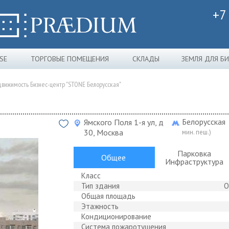
+7
SE
ТОРГОВЫЕ ПОМЕЩЕНИЯ
СКЛАДЫ
ЗЕМЛЯ ДЛЯ Б
вижимость Бизнес-центр "STONE Белорусская"
Белорусская
Ямского Поля 1-я ул, д
30, Москва
мин. пеш.)
Парковка
Общее
Инфраструктура
Класс
Тип здания
О
Общая площадь
Этажность
Кондиционирование
Система пожаротушения