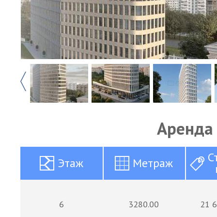
Аренда
С
Этаж
Метраж
6
3280.00
21 6