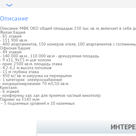
Описание
Описание: МФК ОКО общей площадью 250 тыс. кв. м, включает в себя д
Жилая башня:
- 85 этажей
- 131 900 кв.м.
- 400 апартаментов, 150 номеров отеля, 100 апартаментов с гостинич
Офисная башня:
- 49 этажей
- 140 000 кв.м., 110 000 кв.м - арендуемая площадь
- 9 х11, 9х7,5 м шаг колонн
- прим. 2500 кв.м. площадь этажа
- 4,2-6,2 м высота потолков
- 11 м глубина этажа
- 450 кг/ кв. м нагрузка на перекрытия
- 1 категория электроснабжение
- кондиционирование 70 м3/10 кв.м.
Кристалл:
- 6 этажей
- конференц-зал, зал для приемов частный кинотеатр
Паркинг на 3143 м/м
– 5 подземных уровней и 10 наземных
ИНТЕРЕ