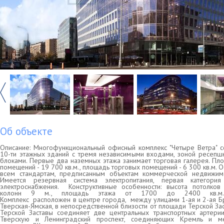
Об объекте
Описание: Многофункциональный офисный комплекс "Четыре Ветра" с
10-ти этажных зданий с тремя независимыми входами, зоной ресепш
блоками. Первые два наземных этажа занимает торговая галерея. П
помещений - 19 700 кв.м., площадь торговых помещений - 6 300 кв.м. О
всем стандартам, предписанным объектам коммерческой недвижимост
Имеется резервная система электропитания, первая категория
электроснабжения. Конструктивные особенности: высота потолков 
колонн 9 м., площадь этажа от 1700 до 2400 кв.м.Ра
Комплекс расположен в центре города, между улицами 1-ая и 2-ая Бр
Тверская-Ямская, в непосредственной близости от площади Терской За
Терской Заставы соединяет две центральных транспортных артерии
Тверскую и Ленинградский проспект, соединяющих Кремль и м