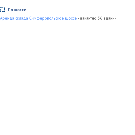
По шоссе
Аренда склада Симферопольское шоссе
- вакантно 36 зданий