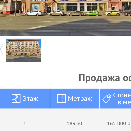
Продажа о
Стои
Этаж
Метраж
в м
1
189.50
165 000 0