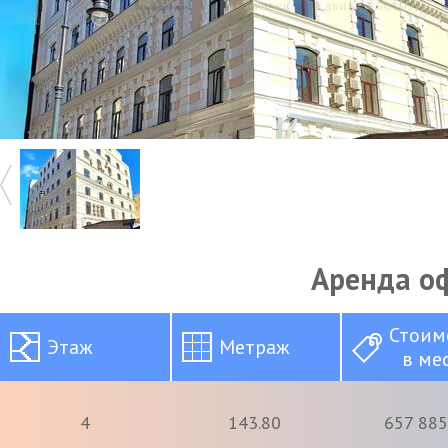
Аренда о
Стоим
Этаж
Метраж
в ме
4
143.80
657 885