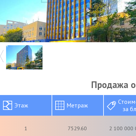
Продажа 
Стоим
Этаж
Метраж
за б
1
7529.60
2 100 000 